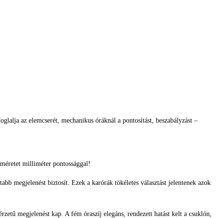
glalja az elemcserét, mechanikus óráknál a pontosítást, beszabályzást –
méretet milliméter pontossággal!
bb megjelenést biztosít. Ezek a karórák tökéletes választást jelentenek azok
zetű megjelenést kap. A fém óraszíj elegáns, rendezett hatást kelt a csuklón,