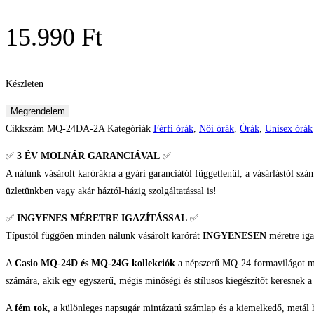
15.990
Ft
Készleten
Casio
Megrendelem
Timeless
Cikkszám
MQ-24DA-2A
Kategóriák
Férfi órák
,
Női órák
,
Órák
,
Unisex órák
Collection
✅
3 ÉV
MOLNÁR GARANCIÁVAL
✅
Unisex
A nálunk vásárolt karórákra a gyári garanciától függetlenül, a vásárlástól szá
karóra
üzletünkben vagy akár háztól-házig szolgáltatással is!
mennyiség
✅
INGYENES MÉRETRE IGAZÍTÁSSAL
✅
Típustól függően minden nálunk vásárolt karórát
INGYENESEN
méretre iga
A
Casio MQ-24D és MQ-24G kollekciók
a népszerű MQ-24 formavilágot mode
számára, akik egy egyszerű, mégis minőségi és stílusos kiegészítőt keresnek 
A
fém tok
, a különleges napsugár mintázatú számlap és a kiemelkedő, metál h