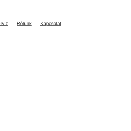
rviz
Rólunk
Kapcsolat