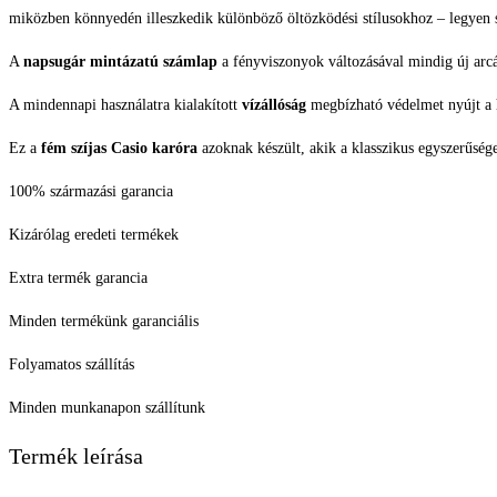
miközben könnyedén illeszkedik különböző öltözködési stílusokhoz – legyen szó
A
napsugár mintázatú számlap
a fényviszonyok változásával mindig új arcá
A mindennapi használatra kialakított
vízállóság
megbízható védelmet nyújt a 
Ez a
fém szíjas Casio karóra
azoknak készült, akik a klasszikus egyszerűsége
100% származási garancia
Kizárólag eredeti termékek
Extra termék garancia
Minden termékünk garanciális
Folyamatos szállítás
Minden munkanapon szállítunk
Termék leírása