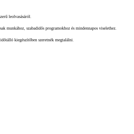
zerű leolvasásáról.
rsak munkához, szabadidős programokhoz és mindennapos viselethez.
időtálló kiegészítőben szeretnék megtalálni.