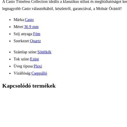
A Casio Timeless Collection ideális a klasszikus stílust és megbízhatóságot
legnagyobb Casio választékából, készletről, garanciával, a Molnár Órástól!
Márka:
Casio
Méret:
36.9 mm
Szíj anyaga:
Fém
Szerkezet:
Quartz
Számlap színe:
Sötétkék
Tok színe:
Ezüst
Üveg típusa:
Plexi
Vízállóság:
Cseppálló
Kapcsolódó termékek