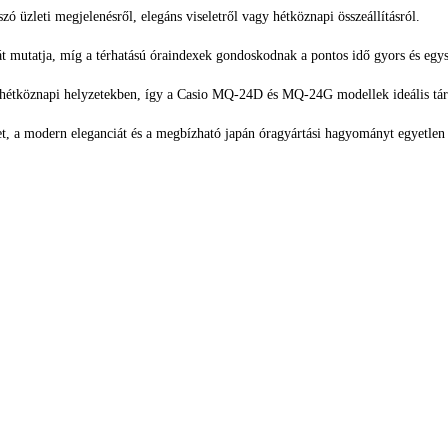
 üzleti megjelenésről, elegáns viseletről vagy hétköznapi összeállításról.
t mutatja, míg a térhatású óraindexek gondoskodnak a pontos idő gyors és egys
hétköznapi helyzetekben, így a Casio MQ-24D és MQ-24G modellek ideális tá
t, a modern eleganciát és a megbízható japán óragyártási hagyományt egyetlen 