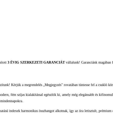
mított
3 ÉVIG SZERKEZETI GARANCIÁT
vállalunk! Garanciánk magában fo
zítunk! Kérjük a megrendelés „Megjegyzés” rovatában tüntesse fel a csukló kör
rn, fém szíjas kialakítással egészítik ki, amely még elegánsabb és kifinomulta
a mindennapokra.
atású indexek harmonikus összhangot alkotnak, így az óra letisztult, prémium ér