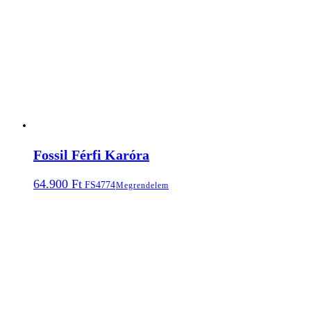
Fossil Férfi Karóra
64.900
Ft
FS4774
Megrendelem