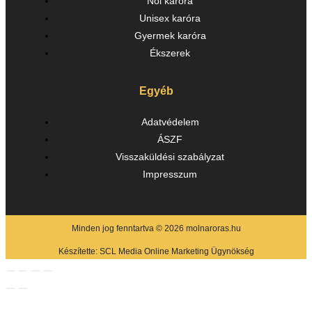
Női karóra
Unisex karóra
Gyermek karóra
Ékszerek
Egyéb
Adatvédelem
ÁSZF
Visszaküldési szabályzat
Impresszum
Minden jog fenntartva © 2026 molnaroras.hu
Készítette:
SCL Media Online Marketing Ügynökség