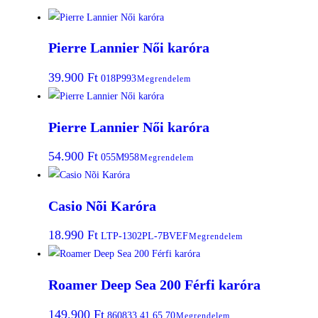
Pierre Lannier Női karóra
39.900
Ft
018P993
Megrendelem
Pierre Lannier Női karóra
54.900
Ft
055M958
Megrendelem
Casio Nõi Karóra
18.990
Ft
LTP-1302PL-7BVEF
Megrendelem
Roamer Deep Sea 200 Férfi karóra
149.900
Ft
860833 41 65 70
Megrendelem