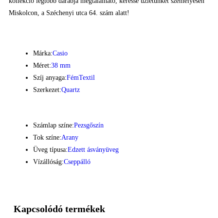
kollekció legtöbb darabja megtalálható, keresse üzletünket személyesen
Miskolcon, a Széchenyi utca 64. szám alatt!
Márka:
Casio
Méret:
38 mm
Szíj anyaga:
Fém
Textil
Szerkezet:
Quartz
Számlap színe:
Pezsgőszín
Tok színe:
Arany
Üveg típusa:
Edzett ásványüveg
Vízállóság:
Cseppálló
Kapcsolódó termékek