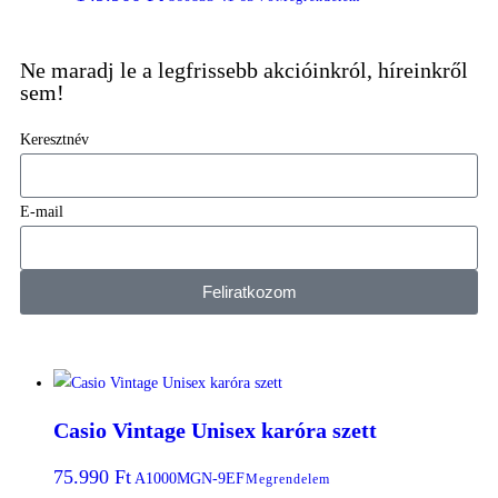
Ne maradj le a legfrissebb akcióinkról, híreinkről
sem!
Keresztnév
E-mail
Feliratkozom
Casio Vintage Unisex karóra szett
75.990
Ft
A1000MGN-9EF
Megrendelem