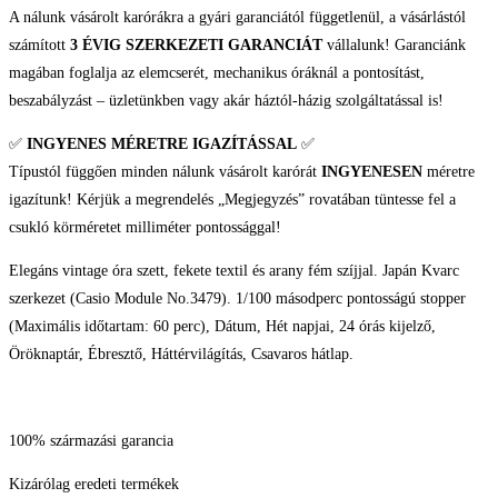
A nálunk vásárolt karórákra a gyári garanciától függetlenül, a vásárlástól
számított
3 ÉVIG SZERKEZETI GARANCIÁT
vállalunk! Garanciánk
magában foglalja az elemcserét, mechanikus óráknál a pontosítást,
beszabályzást – üzletünkben vagy akár háztól-házig szolgáltatással is!
✅
INGYENES MÉRETRE IGAZÍTÁSSAL
✅
Típustól függően minden nálunk vásárolt karórát
INGYENESEN
méretre
igazítunk! Kérjük a megrendelés „Megjegyzés” rovatában tüntesse fel a
csukló körméretet milliméter pontossággal!
Elegáns vintage óra szett, fekete textil és arany fém szíjjal. Japán Kvarc
szerkezet (Casio Module No.3479). 1/100 másodperc pontosságú stopper
(Maximális időtartam: 60 perc), Dátum, Hét napjai, 24 órás kijelző,
Öröknaptár, Ébresztő, Háttérvilágítás, Csavaros hátlap.
100% származási garancia
Kizárólag eredeti termékek