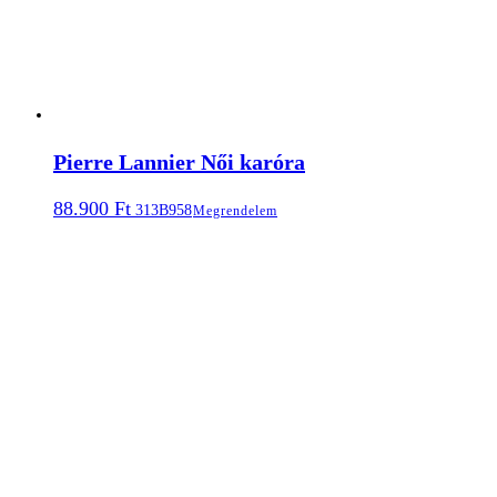
Pierre Lannier Női karóra
88.900
Ft
313B958
Megrendelem