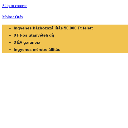
Skip to content
Molnár Órás
Ingyenes házhozszállítás 50.000 Ft felett
0 Ft-os utánvételi díj
3 ÉV garancia
Ingyenes méretre állítás