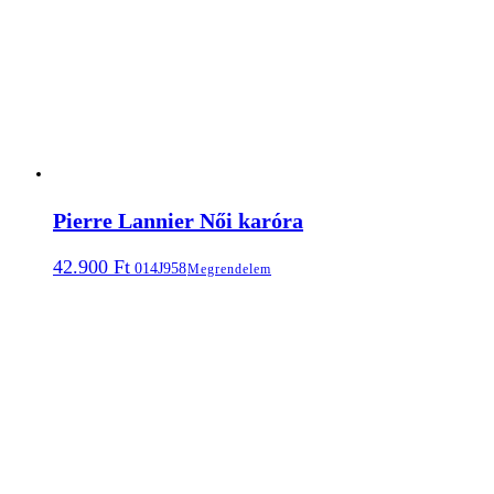
Pierre Lannier Női karóra
42.900
Ft
014J958
Megrendelem