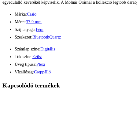
egyedülálló keverékét képviselik. A Molnár Órásnál a kollekció legtöbb darab
Márka:
Casio
Méret:
37.9 mm
Szíj anyaga:
Fém
Szerkezet:
Bluetooth
Quartz
Számlap színe:
Digitális
Tok színe:
Ezüst
Üveg típusa:
Plexi
Vízállóság:
Cseppálló
Kapcsolódó termékek