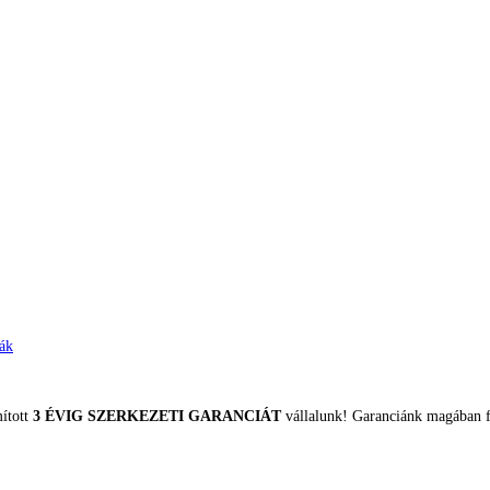
ák
mított
3 ÉVIG SZERKEZETI GARANCIÁT
vállalunk! Garanciánk magában fo