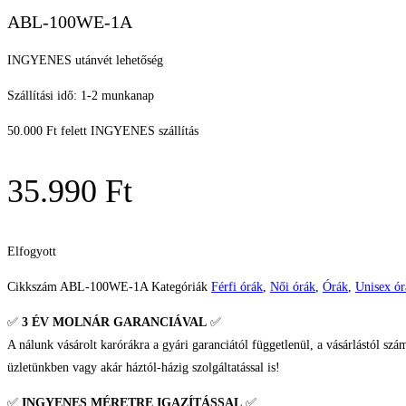
ABL-100WE-1A
INGYENES utánvét lehetőség
Szállítási idő: 1-2 munkanap
50.000 Ft felett INGYENES szállítás
35.990
Ft
Elfogyott
Cikkszám
ABL-100WE-1A
Kategóriák
Férfi órák
,
Női órák
,
Órák
,
Unisex ór
✅
3 ÉV
MOLNÁR GARANCIÁVAL
✅
A nálunk vásárolt karórákra a gyári garanciától függetlenül, a vásárlástól szá
üzletünkben vagy akár háztól-házig szolgáltatással is!
✅
INGYENES MÉRETRE IGAZÍTÁSSAL
✅