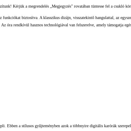
zítunk! Kérjük a megrendelés „Megjegyzés” rovatában tüntesse fel a csukló kör
z funkciókat biztosítva. A klasszikus dizájn, visszatekintő hangulattal, az egysze
 Az óra rendkívül hasznos technológiával van felszerelve, amely támogatja egé
epli. Ebben a stílusos gyűjteményben azok a többnyire digitális karórák szerepe