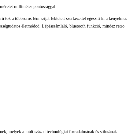
méretet milliméter pontossággal!
rű tok a többsoros fém szíjat fektetett szerkezettel egészíti ki a kényelmes
szségtudatos életmódod. Lépésszámláló, bluetooth funkció, mindez retro
lnek, melyek a múlt század technológiai forradalmának és stílusának