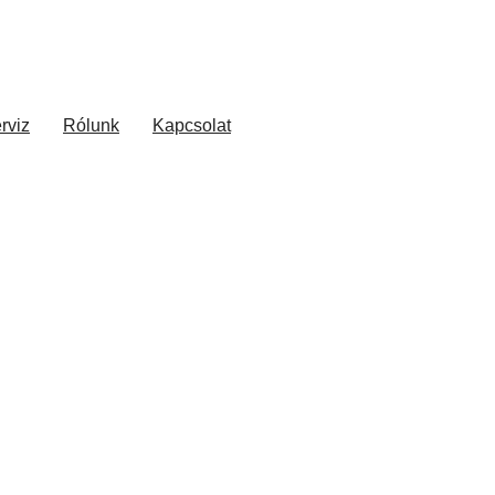
rviz
Rólunk
Kapcsolat