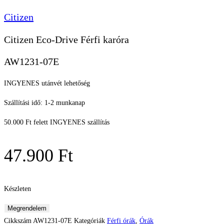
Citizen
Citizen Eco-Drive Férfi karóra
AW1231-07E
INGYENES utánvét lehetőség
Szállítási idő: 1-2 munkanap
50.000 Ft felett INGYENES szállítás
47.900
Ft
Készleten
Citizen
Megrendelem
Eco-
Cikkszám
AW1231-07E
Kategóriák
Férfi órák
,
Órák