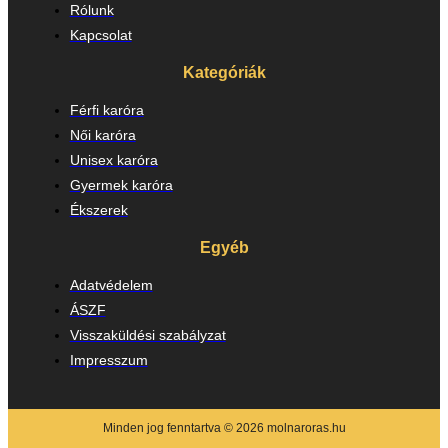
Rólunk
Kapcsolat
Kategóriák
Férfi karóra
Női karóra
Unisex karóra
Gyermek karóra
Ékszerek
Egyéb
Adatvédelem
ÁSZF
Visszaküldési szabályzat
Impresszum
Minden jog fenntartva © 2026 molnaroras.hu