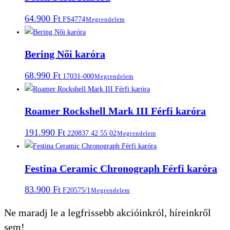
64.900
Ft
FS4774
Megrendelem
Bering Női karóra
68.990
Ft
17031-000
Megrendelem
Roamer Rockshell Mark III Férfi karóra
191.990
Ft
220837 42 55 02
Megrendelem
Festina Ceramic Chronograph Férfi karóra
83.900
Ft
F20575/1
Megrendelem
Ne maradj le a legfrissebb akcióinkról, híreinkről
sem!