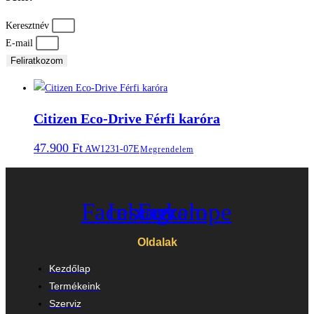
Keresztnév
E-mail
Feliratkozom
Citizen Eco-Drive Férfi karóra
47.900
Ft
AW1231-07E
Megrendelem
Facebook
Instagram
Envelope
Oldalak
Kezdőlap
Termékeink
Szerviz