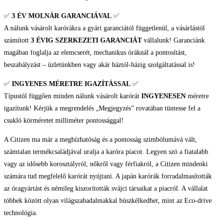
Drive
✅
3 ÉV
MOLNÁR GARANCIÁVAL
✅
Férfi
A nálunk vásárolt karórákra a gyári garanciától függetlenül, a vásárlástól
karóra
számított
3 ÉVIG SZERKEZETI GARANCIÁT
vállalunk! Garanciánk
mennyiség
magában foglalja az elemcserét, mechanikus óráknál a pontosítást,
beszabályzást – üzletünkben vagy akár háztól-házig szolgáltatással is!
✅
INGYENES MÉRETRE IGAZÍTÁSSAL
✅
Típustól függően minden nálunk vásárolt karórát
INGYENESEN
méretre
igazítunk! Kérjük a megrendelés „Megjegyzés” rovatában tüntesse fel a
csukló körméretet milliméter pontossággal!
A Citizen ma már a megbízhatóság és a pontosság szimbólumává vált,
számtalan termékcsaládjával uralja a karóra piacot. Legyen szó a fiatalabb
vagy az idősebb korosztályról, nőkről vagy férfiakról, a Citizen mindenki
számára tud megfelelő karórát nyújtani. A japán karórák forradalmasították
az óragyártást és némileg kiszorították svájci társaikat a piacról. A vállalat
többek között olyan világszabadalmakkal büszkélkedhet, mint az Eco-drive
technológia.