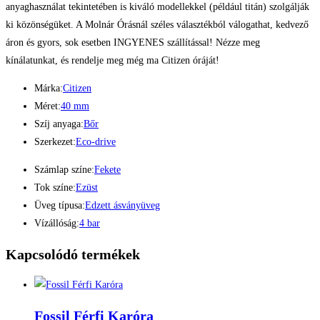
anyaghasználat tekintetében is kiváló modellekkel (például titán) szolgálják
ki közönségüket. A Molnár Órásnál széles választékból válogathat, kedvező
áron és gyors, sok esetben INGYENES szállítással! Nézze meg
kínálatunkat, és rendelje meg még ma Citizen óráját!
Márka:
Citizen
Méret:
40 mm
Szíj anyaga:
Bőr
Szerkezet:
Eco-drive
Számlap színe:
Fekete
Tok színe:
Ezüst
Üveg típusa:
Edzett ásványüveg
Vízállóság:
4 bar
Kapcsolódó termékek
Fossil Férfi Karóra