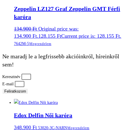
Zeppelin LZ127 Graf Zeppelin GMT Férfi
karóra
134.900
Ft
Original price was:
134.900 Ft.
128.155
Ft
Current price is: 128.155 Ft.
7642M-5
Megrendelem
Ne maradj le a legfrissebb akcióinkról, híreinkről
sem!
Keresztnév
E-mail
Feliratkozom
Edox Delfin Női karóra
348.900
Ft
53020-3C-NARN
Megrendelem