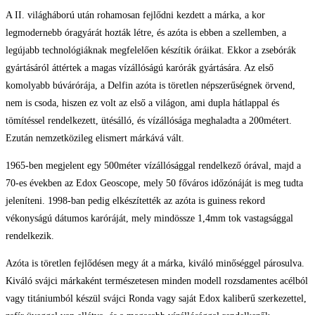
A II. világháború után rohamosan fejlődni kezdett a márka, a kor
legmodernebb óragyárát hozták létre, és azóta is ebben a szellemben, a
legújabb technológiáknak megfelelően készítik óráikat. Ekkor a zsebórák
gyártásáról áttértek a magas vízállóságú karórák gyártására. Az első
komolyabb búvárórája, a Delfin azóta is töretlen népszerűségnek örvend,
nem is csoda, hiszen ez volt az első a világon, ami dupla hátlappal és
tömítéssel rendelkezett, ütésálló, és vízállósága meghaladta a 200métert.
Ezután nemzetközileg elismert márkává vált.
1965-ben megjelent egy 500méter vízállósággal rendelkező órával, majd a
70-es években az Edox Geoscope, mely 50 főváros időzónáját is meg tudta
jeleníteni. 1998-ban pedig elkészítették az azóta is guiness rekord
vékonyságú dátumos karóráját, mely mindössze 1,4mm tok vastagsággal
rendelkezik.
Azóta is töretlen fejlődésen megy át a márka, kiváló minőséggel párosulva.
Kiváló svájci márkaként természetesen minden modell rozsdamentes acélból
vagy titániumból készül svájci Ronda vagy saját Edox kaliberű szerkezettel,