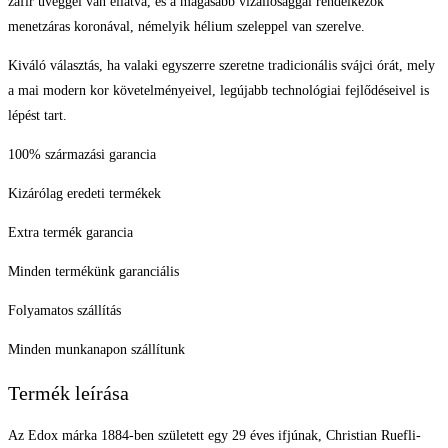
zafír üveggel van ellátva, és a magasabb vízállósággal rendelkezők
menetzáras koronával, némelyik hélium szeleppel van szerelve.
Kiváló választás, ha valaki egyszerre szeretne tradicionális svájci órát, mely
a mai modern kor követelményeivel, legújabb technológiai fejlődéseivel is
lépést tart.
100% származási garancia
Kizárólag eredeti termékek
Extra termék garancia
Minden termékünk garanciális
Folyamatos szállítás
Minden munkanapon szállítunk
Termék leírása
Az Edox márka 1884-ben született egy 29 éves ifjúnak, Christian Ruefli-