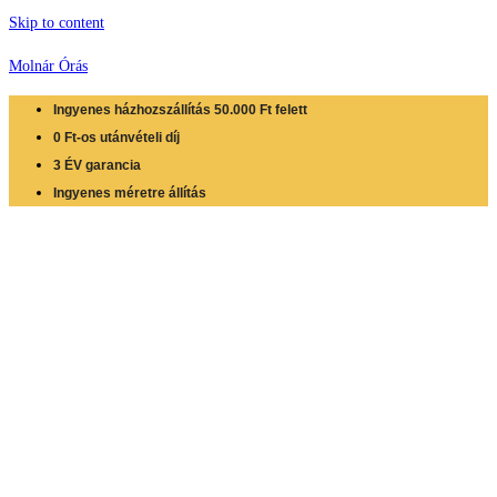
Skip to content
Molnár Órás
Ingyenes házhozszállítás 50.000 Ft felett
0 Ft-os utánvételi díj
3 ÉV garancia
Ingyenes méretre állítás