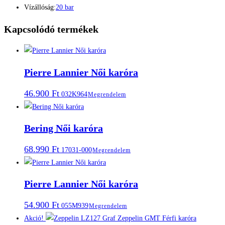
Vízállóság:
20 bar
Kapcsolódó termékek
Pierre Lannier Női karóra
46.900
Ft
032K964
Megrendelem
Bering Női karóra
68.990
Ft
17031-000
Megrendelem
Pierre Lannier Női karóra
54.900
Ft
055M939
Megrendelem
Akció!