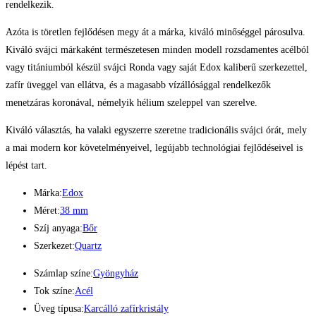
rendelkezik.
Azóta is töretlen fejlődésen megy át a márka, kiváló minőséggel párosulva.
Kiváló svájci márkaként természetesen minden modell rozsdamentes acélból
vagy titániumból készül svájci Ronda vagy saját Edox kaliberű szerkezettel,
zafír üveggel van ellátva, és a magasabb vízállósággal rendelkezők
menetzáras koronával, némelyik hélium szeleppel van szerelve.
Kiváló választás, ha valaki egyszerre szeretne tradicionális svájci órát, mely
a mai modern kor követelményeivel, legújabb technológiai fejlődéseivel is
lépést tart.
Márka:
Edox
Méret:
38 mm
Szíj anyaga:
Bőr
Szerkezet:
Quartz
Számlap színe:
Gyöngyház
Tok színe:
Acél
Üveg típusa:
Karcálló zafírkristály