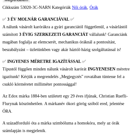
Cikkszám
53020-3C-NARN
Kategóriák
Női órák
,
Órák
✅
3 ÉV
MOLNÁR GARANCIÁVAL
✅
A nálunk vásárolt karórákra a gyári garanciától függetlenül, a vásárlástól
számított
3 ÉVIG SZERKEZETI GARANCIÁT
vállalunk! Garanciánk
magában foglalja az elemcserét, mechanikus óráknál a pontosítást,
beszabályzást – üzletünkben vagy akár háztól-házig szolgáltatással is!
✅
INGYENES MÉRETRE IGAZÍTÁSSAL
✅
Típustól függően minden nálunk vásárolt karórát
INGYENESEN
méretre
igazítunk! Kérjük a megrendelés „Megjegyzés” rovatában tüntesse fel a
csukló körméretet milliméter pontossággal!
Az Edox márka 1884-ben született egy 29 éves ifjúnak, Christian Ruefli-
Flurynak köszönhetően. A márkanév ókori görög szóból ered, jelentése
ÓRA.
A századforduló óta a márka szimbóluma a homokóra, mely az órák
számlapján is megjelenik.