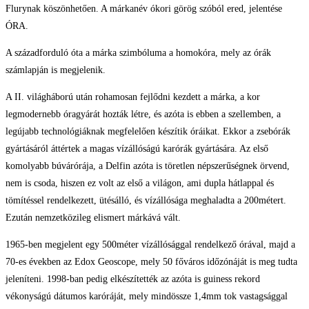
Flurynak köszönhetően. A márkanév ókori görög szóból ered, jelentése
ÓRA.
A századforduló óta a márka szimbóluma a homokóra, mely az órák
számlapján is megjelenik.
A II. világháború után rohamosan fejlődni kezdett a márka, a kor
legmodernebb óragyárát hozták létre, és azóta is ebben a szellemben, a
legújabb technológiáknak megfelelően készítik óráikat. Ekkor a zsebórák
gyártásáról áttértek a magas vízállóságú karórák gyártására. Az első
komolyabb búvárórája, a Delfin azóta is töretlen népszerűségnek örvend,
nem is csoda, hiszen ez volt az első a világon, ami dupla hátlappal és
tömítéssel rendelkezett, ütésálló, és vízállósága meghaladta a 200métert.
Ezután nemzetközileg elismert márkává vált.
1965-ben megjelent egy 500méter vízállósággal rendelkező órával, majd a
70-es években az Edox Geoscope, mely 50 főváros időzónáját is meg tudta
jeleníteni. 1998-ban pedig elkészítették az azóta is guiness rekord
vékonyságú dátumos karóráját, mely mindössze 1,4mm tok vastagsággal