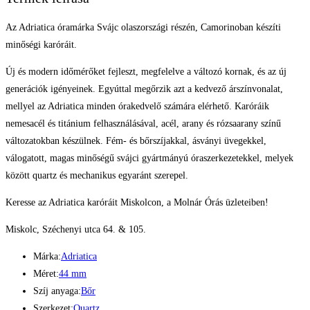
Az Adriatica óramárka Svájc olaszországi részén, Camorinoban készíti
minőségi karóráit.
Új és modern időmérőket fejleszt, megfelelve a változó kornak, és az új
generációk igényeinek. Egyúttal megőrzik azt a kedvező árszínvonalat,
mellyel az Adriatica minden órakedvelő számára elérhető. Karóráik
nemesacél és titánium felhasználásával, acél, arany és rózsaarany színű
változatokban készülnek. Fém- és bőrszíjakkal, ásványi üvegekkel,
válogatott, magas minőségű svájci gyártmányú óraszerkezetekkel, melyek
között quartz és mechanikus egyaránt szerepel.
Keresse az Adriatica karóráit Miskolcon, a Molnár Órás üzleteiben!
Miskolc, Széchenyi utca 64. & 105.
Márka:
Adriatica
Méret:
44 mm
Szíj anyaga:
Bőr
Szerkezet:
Quartz