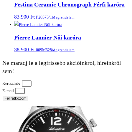
Festina Ceramic Chronograph Férfi karóra
83.900
Ft
F20575/1
Megrendelem
Pierre Lannier Női karóra
38.900
Ft
009M628
Megrendelem
Ne maradj le a legfrissebb akcióinkról, híreinkről
sem!
Keresztnév
E-mail
Feliratkozom