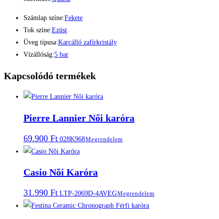
Számlap színe:
Fekete
Tok színe:
Ezüst
Üveg típusa:
Karcálló zafírkristály
Vízállóság:
5 bar
Kapcsolódó termékek
Pierre Lannier Női karóra
69.900
Ft
028K968
Megrendelem
Casio Nõi Karóra
31.990
Ft
LTP-2069D-4AVEG
Megrendelem