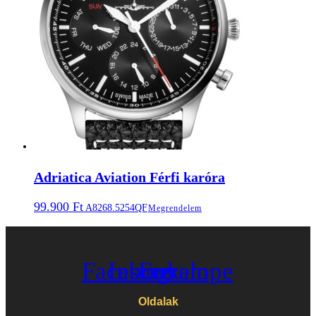
Adriatica Aviation Férfi karóra
99.900
Ft
A8268.5254QF
Megrendelem
Facebook
Instagram
Envelope
Oldalak