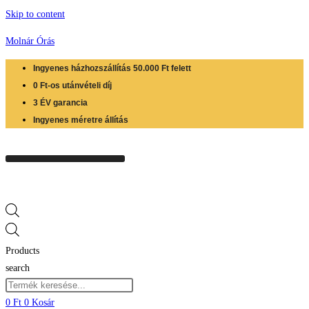
Skip to content
Molnár Órás
Ingyenes házhozszállítás 50.000 Ft felett
0 Ft-os utánvételi díj
3 ÉV garancia
Ingyenes méretre állítás
Products
search
0
Ft
0
Kosár