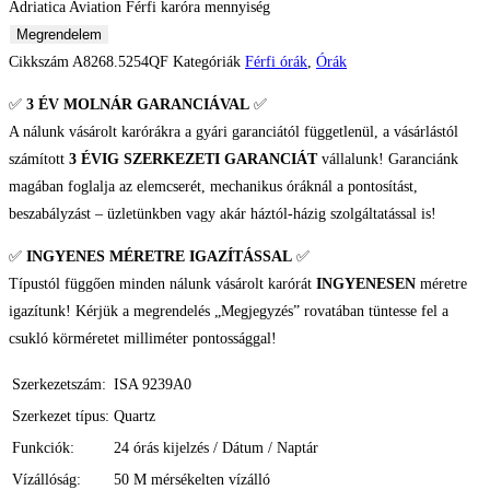
Adriatica Aviation Férfi karóra mennyiség
Megrendelem
Cikkszám
A8268.5254QF
Kategóriák
Férfi órák
,
Órák
✅
3 ÉV
MOLNÁR GARANCIÁVAL
✅
A nálunk vásárolt karórákra a gyári garanciától függetlenül, a vásárlástól
számított
3 ÉVIG SZERKEZETI GARANCIÁT
vállalunk! Garanciánk
magában foglalja az elemcserét, mechanikus óráknál a pontosítást,
beszabályzást – üzletünkben vagy akár háztól-házig szolgáltatással is!
✅
INGYENES MÉRETRE IGAZÍTÁSSAL
✅
Típustól függően minden nálunk vásárolt karórát
INGYENESEN
méretre
igazítunk! Kérjük a megrendelés „Megjegyzés” rovatában tüntesse fel a
csukló körméretet milliméter pontossággal!
Szerkezetszám:
ISA 9239A0
Szerkezet típus:
Quartz
Funkciók:
24 órás kijelzés / Dátum / Naptár
Vízállóság:
50 M mérsékelten vízálló