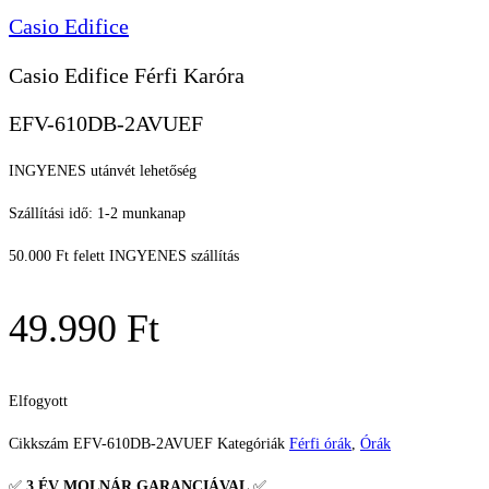
Casio Edifice
Casio Edifice Férfi Karóra
EFV-610DB-2AVUEF
INGYENES utánvét lehetőség
Szállítási idő: 1-2 munkanap
50.000 Ft felett INGYENES szállítás
49.990
Ft
Elfogyott
Cikkszám
EFV-610DB-2AVUEF
Kategóriák
Férfi órák
,
Órák
✅
3 ÉV
MOLNÁR GARANCIÁVAL
✅