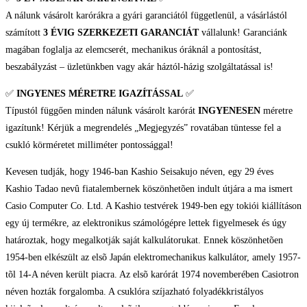
A nálunk vásárolt karórákra a gyári garanciától függetlenül, a vásárlástól
számított
3 ÉVIG SZERKEZETI GARANCIÁT
vállalunk! Garanciánk
magában foglalja az elemcserét, mechanikus óráknál a pontosítást,
beszabályzást – üzletünkben vagy akár háztól-házig szolgáltatással is!
✅
INGYENES MÉRETRE IGAZÍTÁSSAL
✅
Típustól függően minden nálunk vásárolt karórát
INGYENESEN
méretre
igazítunk! Kérjük a megrendelés „Megjegyzés” rovatában tüntesse fel a
csukló körméretet milliméter pontossággal!
Kevesen tudják, hogy 1946-ban Kashio Seisakujo néven, egy 29 éves
Kashio Tadao nevû fiatalembernek köszönhetõen indult útjára a ma ismert
Casio Computer Co. Ltd. A Kashio testvérek 1949-ben egy tokiói kiállításon
egy új termékre, az elektronikus számológépre lettek figyelmesek és úgy
határoztak, hogy megalkotják saját kalkulátorukat. Ennek köszönhetõen
1954-ben elkészült az elsõ Japán elektromechanikus kalkulátor, amely 1957-
tõl 14-A néven került piacra. Az elsõ karórát 1974 novemberében Casiotron
néven hozták forgalomba. A csuklóra szíjazható folyadékkristályos