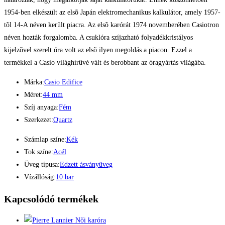
1954-ben elkészült az elsõ Japán elektromechanikus kalkulátor, amely 1957-
tõl 14-A néven került piacra. Az elsõ karórát 1974 novemberében Casiotron
néven hozták forgalomba. A csuklóra szíjazható folyadékkristályos
kijelzõvel szerelt óra volt az elsõ ilyen megoldás a piacon. Ezzel a
termékkel a Casio világhírûvé vált és berobbant az óragyártás világába.
Márka:
Casio Edifice
Méret:
44 mm
Szíj anyaga:
Fém
Szerkezet:
Quartz
Számlap színe:
Kék
Tok színe:
Acél
Üveg típusa:
Edzett ásványüveg
Vízállóság:
10 bar
Kapcsolódó termékek