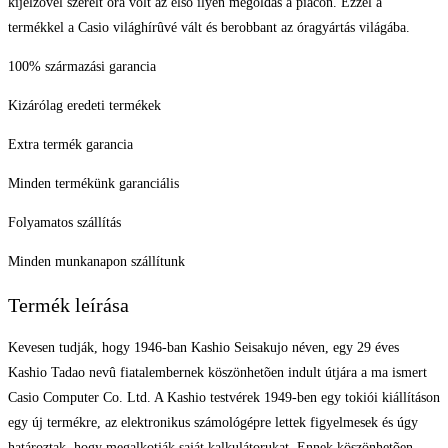
kijelzõvel szerelt óra volt az elsõ ilyen megoldás a piacon. Ezzel a
termékkel a Casio világhírûvé vált és berobbant az óragyártás világába.
100% származási garancia
Kizárólag eredeti termékek
Extra termék garancia
Minden termékünk garanciális
Folyamatos szállítás
Minden munkanapon szállítunk
Termék leírása
Kevesen tudják, hogy 1946-ban Kashio Seisakujo néven, egy 29 éves
Kashio Tadao nevû fiatalembernek köszönhetõen indult útjára a ma ismert
Casio Computer Co. Ltd. A Kashio testvérek 1949-ben egy tokiói kiállításon
egy új termékre, az elektronikus számológépre lettek figyelmesek és úgy
határoztak, hogy megalkotják saját kalkulátorukat. Ennek köszönhetõen