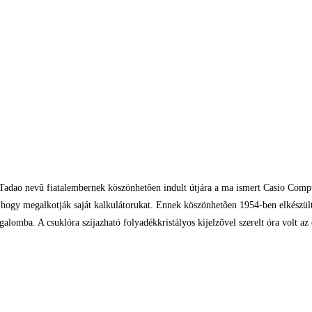
adao nevû fiatalembernek köszönhetõen indult útjára a ma ismert Casio Comput
, hogy megalkotják saját kalkulátorukat. Ennek köszönhetõen 1954-ben elkészül
lomba. A csuklóra szíjazható folyadékkristályos kijelzõvel szerelt óra volt az 