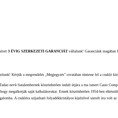
mított
3 ÉVIG SZERKEZETI GARANCIÁT
vállalunk! Garanciánk magában fo
zítunk! Kérjük a megrendelés „Megjegyzés” rovatában tüntesse fel a csukló kör
adao nevû fiatalembernek köszönhetõen indult útjára a ma ismert Casio Comput
, hogy megalkotják saját kalkulátorukat. Ennek köszönhetõen 1954-ben elkészül
lomba. A csuklóra szíjazható folyadékkristályos kijelzõvel szerelt óra volt az 