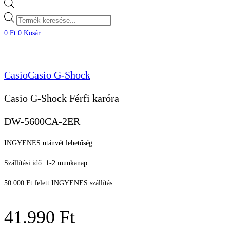
Products
search
0
Ft
0
Kosár
Casio
Casio G-Shock
Casio G-Shock Férfi karóra
DW-5600CA-2ER
INGYENES utánvét lehetőség
Szállítási idő: 1-2 munkanap
50.000 Ft felett INGYENES szállítás
41.990
Ft