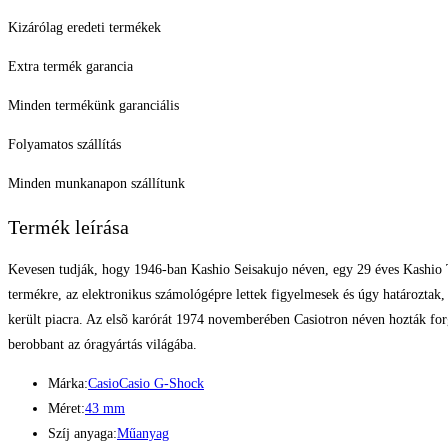
Kizárólag eredeti termékek
Extra termék garancia
Minden termékünk garanciális
Folyamatos szállítás
Minden munkanapon szállítunk
Termék leírása
Kevesen tudják, hogy 1946-ban Kashio Seisakujo néven, egy 29 éves Kashio T
termékre, az elektronikus számológépre lettek figyelmesek és úgy határoztak
került piacra. Az elsõ karórát 1974 novemberében Casiotron néven hozták forga
berobbant az óragyártás világába.
Márka:
Casio
Casio G-Shock
Méret:
43 mm
Szíj anyaga:
Műanyag