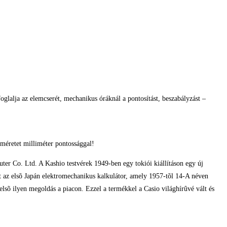
glalja az elemcserét, mechanikus óráknál a pontosítást, beszabályzást –
méretet milliméter pontossággal!
er Co. Ltd. A Kashio testvérek 1949-ben egy tokiói kiállításon egy új
t az elsõ Japán elektromechanikus kalkulátor, amely 1957-tõl 14-A néven
elsõ ilyen megoldás a piacon. Ezzel a termékkel a Casio világhírûvé vált és