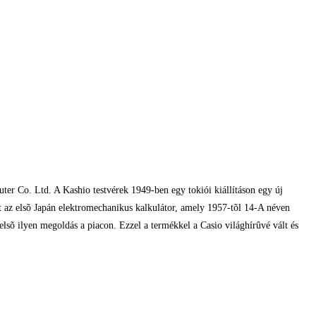
er Co. Ltd. A Kashio testvérek 1949-ben egy tokiói kiállításon egy új
t az elsõ Japán elektromechanikus kalkulátor, amely 1957-tõl 14-A néven
elsõ ilyen megoldás a piacon. Ezzel a termékkel a Casio világhírûvé vált és