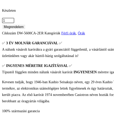
Készleten
Casio
G-
Megrendelem
Shock
Cikkszám
DW-5600CA-2ER
Kategóriák
Férfi órák
,
Órák
Férfi
✅
3 ÉV
MOLNÁR GARANCIÁVAL
✅
karóra
A nálunk vásárolt karórákra a gyári garanciától függetlenül, a vásárlástól szá
mennyiség
üzletünkben vagy akár háztól-házig szolgáltatással is!
✅
INGYENES MÉRETRE IGAZÍTÁSSAL
✅
Típustól függően minden nálunk vásárolt karórát
INGYENESEN
méretre iga
Kevesen tudják, hogy 1946-ban Kashio Seisakujo néven, egy 29 éves Kashio T
termékre, az elektronikus számológépre lettek figyelmesek és úgy határoztak
került piacra. Az elsõ karórát 1974 novemberében Casiotron néven hozták forga
berobbant az óragyártás világába.
100% származási garancia