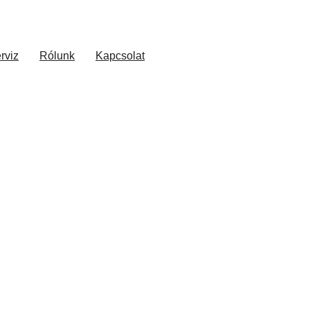
rviz
Rólunk
Kapcsolat