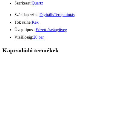
Szerkezet:
Quartz
Számlap színe:
Digitális
Terepmintás
Tok színe:
Kék
Üveg típusa:
Edzett ásványüveg
Vízállóság:
20 bar
Kapcsolódó termékek