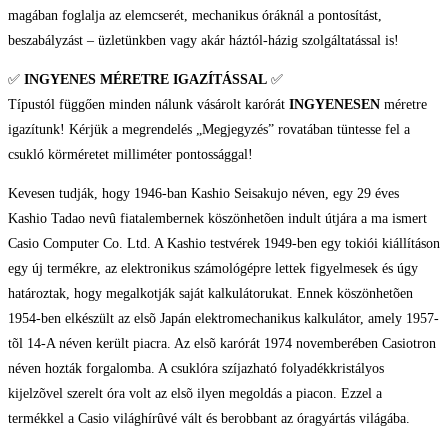
magában foglalja az elemcserét, mechanikus óráknál a pontosítást,
beszabályzást – üzletünkben vagy akár háztól-házig szolgáltatással is!
✅
INGYENES MÉRETRE IGAZÍTÁSSAL
✅
Típustól függően minden nálunk vásárolt karórát
INGYENESEN
méretre
igazítunk! Kérjük a megrendelés „Megjegyzés” rovatában tüntesse fel a
csukló körméretet milliméter pontossággal!
Kevesen tudják, hogy 1946-ban Kashio Seisakujo néven, egy 29 éves
Kashio Tadao nevû fiatalembernek köszönhetõen indult útjára a ma ismert
Casio Computer Co. Ltd. A Kashio testvérek 1949-ben egy tokiói kiállításon
egy új termékre, az elektronikus számológépre lettek figyelmesek és úgy
határoztak, hogy megalkotják saját kalkulátorukat. Ennek köszönhetõen
1954-ben elkészült az elsõ Japán elektromechanikus kalkulátor, amely 1957-
tõl 14-A néven került piacra. Az elsõ karórát 1974 novemberében Casiotron
néven hozták forgalomba. A csuklóra szíjazható folyadékkristályos
kijelzõvel szerelt óra volt az elsõ ilyen megoldás a piacon. Ezzel a
termékkel a Casio világhírûvé vált és berobbant az óragyártás világába.