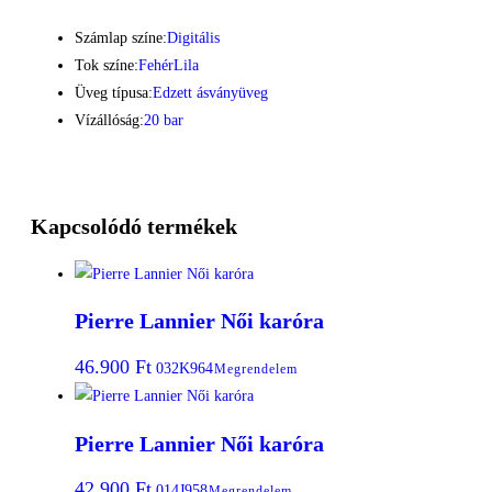
Számlap színe:
Digitális
Tok színe:
Fehér
Lila
Üveg típusa:
Edzett ásványüveg
Vízállóság:
20 bar
Kapcsolódó termékek
Pierre Lannier Női karóra
46.900
Ft
032K964
Megrendelem
Pierre Lannier Női karóra
42.900
Ft
014J958
Megrendelem