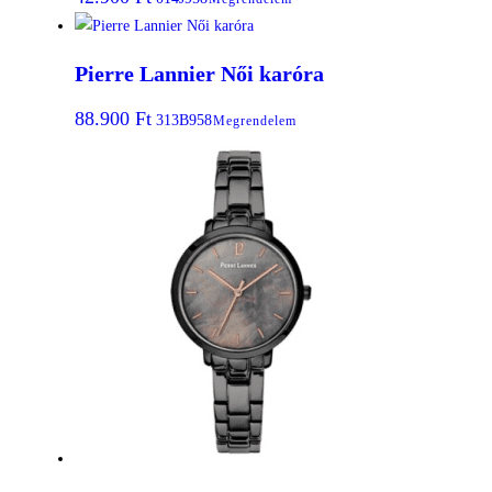
Pierre Lannier Női karóra
88.900
Ft
313B958
Megrendelem