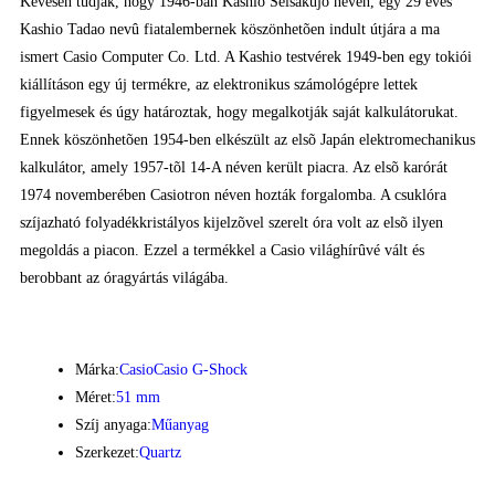
Kevesen tudják, hogy 1946-ban Kashio Seisakujo néven, egy 29 éves
Kashio Tadao nevû fiatalembernek köszönhetõen indult útjára a ma
ismert Casio Computer Co. Ltd. A Kashio testvérek 1949-ben egy tokiói
kiállításon egy új termékre, az elektronikus számológépre lettek
figyelmesek és úgy határoztak, hogy megalkotják saját kalkulátorukat.
Ennek köszönhetõen 1954-ben elkészült az elsõ Japán elektromechanikus
kalkulátor, amely 1957-tõl 14-A néven került piacra. Az elsõ karórát
1974 novemberében Casiotron néven hozták forgalomba. A csuklóra
szíjazható folyadékkristályos kijelzõvel szerelt óra volt az elsõ ilyen
megoldás a piacon. Ezzel a termékkel a Casio világhírûvé vált és
berobbant az óragyártás világába.
Márka:
Casio
Casio G-Shock
Méret:
51 mm
Szíj anyaga:
Műanyag
Szerkezet:
Quartz