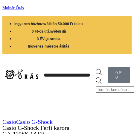
Molnár Órás
Ingyenes házhozszállítás 50.000 Ft felett
0 Ft-os utánvételi díj
3 ÉV garancia
Ingyenes méretre állítás
0
Ft
0
Casio
Casio G-Shock
Casio G-Shock Férfi karóra
GA-110SS-1AER