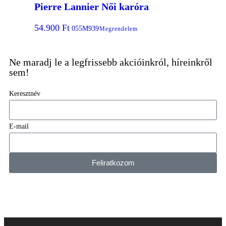
Pierre Lannier Női karóra
54.900
Ft
055M939
Megrendelem
Ne maradj le a legfrissebb akcióinkról, híreinkről
sem!
Keresztnév
E-mail
Feliratkozom