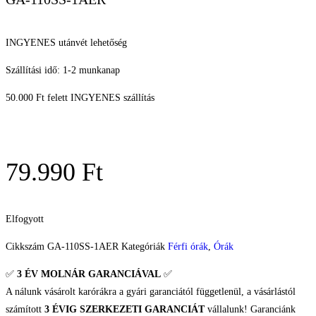
INGYENES utánvét lehetőség
Szállítási idő: 1-2 munkanap
50.000 Ft felett INGYENES szállítás
79.990
Ft
Elfogyott
Cikkszám
GA-110SS-1AER
Kategóriák
Férfi órák
,
Órák
✅
3 ÉV
MOLNÁR GARANCIÁVAL
✅
A nálunk vásárolt karórákra a gyári garanciától függetlenül, a vásárlástól
számított
3 ÉVIG SZERKEZETI GARANCIÁT
vállalunk! Garanciánk