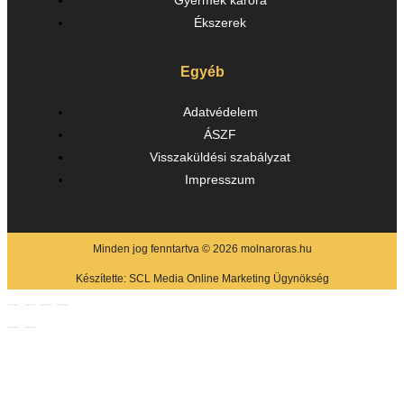
Gyermek karóra
Ékszerek
Egyéb
Adatvédelem
ÁSZF
Visszaküldési szabályzat
Impresszum
Minden jog fenntartva © 2026 molnaroras.hu
Készítette:
SCL Media Online Marketing Ügynökség