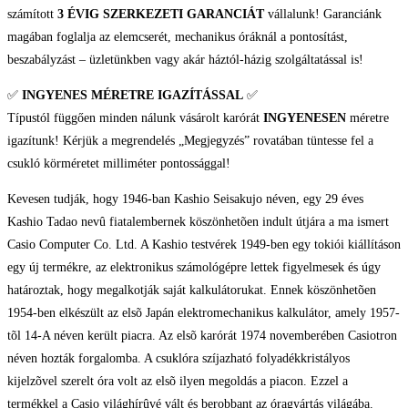
számított
3 ÉVIG SZERKEZETI GARANCIÁT
vállalunk! Garanciánk
magában foglalja az elemcserét, mechanikus óráknál a pontosítást,
beszabályzást – üzletünkben vagy akár háztól-házig szolgáltatással is!
✅
INGYENES MÉRETRE IGAZÍTÁSSAL
✅
Típustól függően minden nálunk vásárolt karórát
INGYENESEN
méretre
igazítunk! Kérjük a megrendelés „Megjegyzés” rovatában tüntesse fel a
csukló körméretet milliméter pontossággal!
Kevesen tudják, hogy 1946-ban Kashio Seisakujo néven, egy 29 éves
Kashio Tadao nevû fiatalembernek köszönhetõen indult útjára a ma ismert
Casio Computer Co. Ltd. A Kashio testvérek 1949-ben egy tokiói kiállításon
egy új termékre, az elektronikus számológépre lettek figyelmesek és úgy
határoztak, hogy megalkotják saját kalkulátorukat. Ennek köszönhetõen
1954-ben elkészült az elsõ Japán elektromechanikus kalkulátor, amely 1957-
tõl 14-A néven került piacra. Az elsõ karórát 1974 novemberében Casiotron
néven hozták forgalomba. A csuklóra szíjazható folyadékkristályos
kijelzõvel szerelt óra volt az elsõ ilyen megoldás a piacon. Ezzel a
termékkel a Casio világhírûvé vált és berobbant az óragyártás világába.