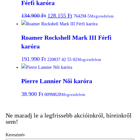
Férfi karóra
134.900
Ft
128.155
Ft
7642M-5
Megrendelem
Roamer Rockshell Mark III Férfi
karóra
191.990
Ft
220837 42 55 02
Megrendelem
Pierre Lannier Női karóra
38.900
Ft
009M628
Megrendelem
Ne maradj le a legfrissebb akcióinkról, híreinkről
sem!
Keresztnév