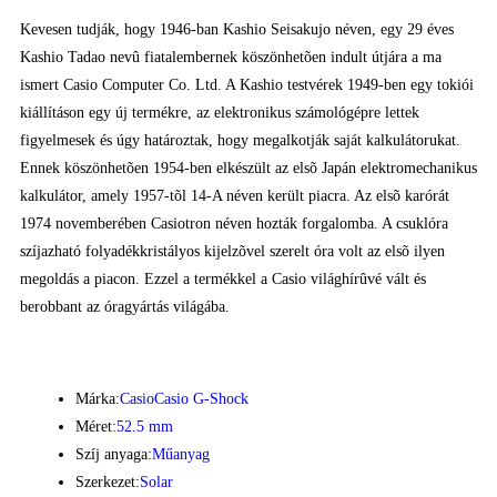
Kevesen tudják, hogy 1946-ban Kashio Seisakujo néven, egy 29 éves
Kashio Tadao nevû fiatalembernek köszönhetõen indult útjára a ma
ismert Casio Computer Co. Ltd. A Kashio testvérek 1949-ben egy tokiói
kiállításon egy új termékre, az elektronikus számológépre lettek
figyelmesek és úgy határoztak, hogy megalkotják saját kalkulátorukat.
Ennek köszönhetõen 1954-ben elkészült az elsõ Japán elektromechanikus
kalkulátor, amely 1957-tõl 14-A néven került piacra. Az elsõ karórát
1974 novemberében Casiotron néven hozták forgalomba. A csuklóra
szíjazható folyadékkristályos kijelzõvel szerelt óra volt az elsõ ilyen
megoldás a piacon. Ezzel a termékkel a Casio világhírûvé vált és
berobbant az óragyártás világába.
Márka:
Casio
Casio G-Shock
Méret:
52.5 mm
Szíj anyaga:
Műanyag
Szerkezet:
Solar