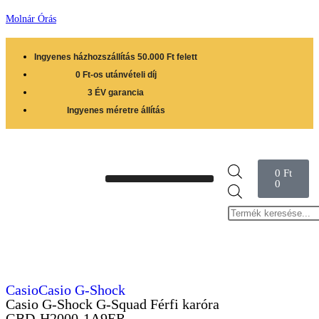
Molnár Órás
Ingyenes házhozszállítás 50.000 Ft felett
0 Ft-os utánvételi díj
3 ÉV garancia
Ingyenes méretre állítás
0
Ft
0
Casio
Casio G-Shock
Casio G-Shock G-Squad Férfi karóra
GBD-H2000-1A9ER