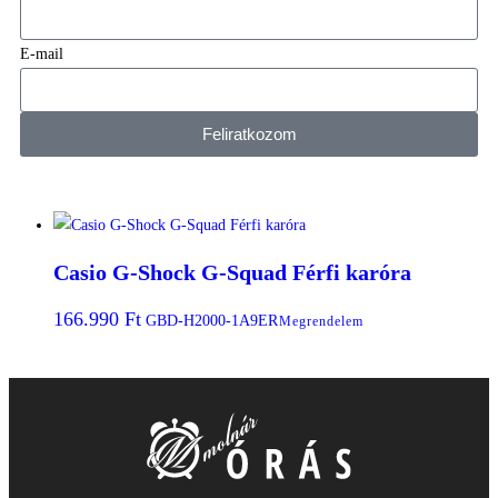
E-mail
Feliratkozom
Casio G-Shock G-Squad Férfi karóra
166.990
Ft
GBD-H2000-1A9ER
Megrendelem