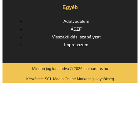
Egyéb
Adatvédelem
ÁSZF
Visszaküldési szabályzat
Impresszum
Minden jog fenntartva © 2026 molnaroras.hu
Készítette:
SCL Media Online Marketing Ügynökség