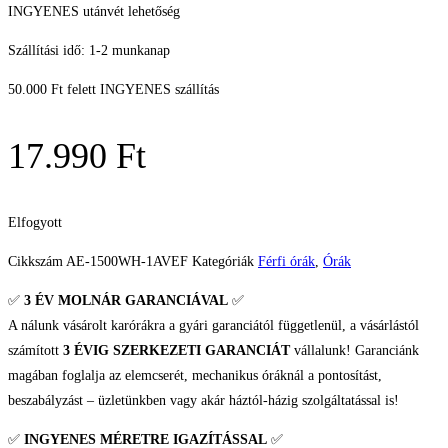
INGYENES utánvét lehetőség
Szállítási idő: 1-2 munkanap
50.000 Ft felett INGYENES szállítás
17.990
Ft
Elfogyott
Cikkszám
AE-1500WH-1AVEF
Kategóriák
Férfi órák
,
Órák
✅
3 ÉV
MOLNÁR GARANCIÁVAL
✅
A nálunk vásárolt karórákra a gyári garanciától függetlenül, a vásárlástól
számított
3 ÉVIG SZERKEZETI GARANCIÁT
vállalunk! Garanciánk
magában foglalja az elemcserét, mechanikus óráknál a pontosítást,
beszabályzást – üzletünkben vagy akár háztól-házig szolgáltatással is!
✅
INGYENES MÉRETRE IGAZÍTÁSSAL
✅