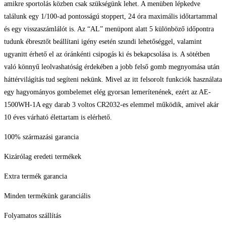
amikre sportolás közben csak szükségünk lehet. A menüben lépkedve
találunk egy 1/100-ad pontosságú stoppert, 24 óra maximális időtartammal
és egy visszaszámlálót is. Az “AL” menüpont alatt 5 különböző időpontra
tudunk ébresztőt beállítani igény esetén szundi lehetőséggel, valamint
ugyanitt érhető el az óránkénti csipogás ki és bekapcsolása is. A sötétben
való könnyű leolvashatóság érdekében a jobb felső gomb megnyomása után
háttérvilágítás tud segíteni nekünk. Mivel az itt felsorolt funkciók használata
egy hagyományos gombelemet elég gyorsan lemerítenének, ezért az AE-
1500WH-1A egy darab 3 voltos CR2032-es elemmel működik, amivel akár
10 éves várható élettartam is elérhető.
100% származási garancia
Kizárólag eredeti termékek
Extra termék garancia
Minden termékünk garanciális
Folyamatos szállítás