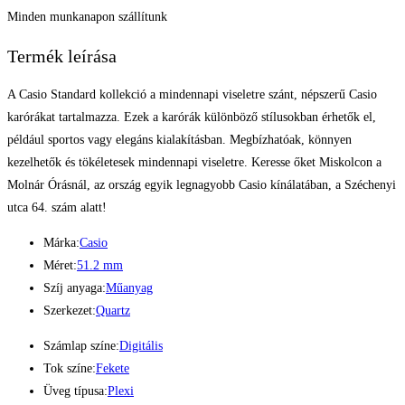
Minden munkanapon szállítunk
Termék leírása
A Casio Standard kollekció a mindennapi viseletre szánt, népszerű Casio
karórákat tartalmazza. Ezek a karórák különböző stílusokban érhetők el,
például sportos vagy elegáns kialakításban. Megbízhatóak, könnyen
kezelhetők és tökéletesek mindennapi viseletre. Keresse őket Miskolcon a
Molnár Órásnál, az ország egyik legnagyobb Casio kínálatában, a Széchenyi
utca 64. szám alatt!
Márka:
Casio
Méret:
51.2 mm
Szíj anyaga:
Műanyag
Szerkezet:
Quartz
Számlap színe:
Digitális
Tok színe:
Fekete
Üveg típusa:
Plexi