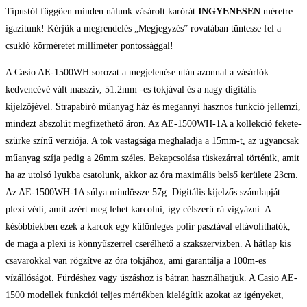
Típustól függően minden nálunk vásárolt karórát
INGYENESEN
méretre
igazítunk! Kérjük a megrendelés „Megjegyzés” rovatában tüntesse fel a
csukló körméretet milliméter pontossággal!
A Casio AE-1500WH sorozat a megjelenése után azonnal a vásárlók
kedvencévé vált masszív, 51.2mm -es tokjával és a nagy digitális
kijelzőjével. Strapabíró műanyag ház és megannyi hasznos funkció jellemzi,
mindezt abszolút megfizethető áron. Az AE-1500WH-1A a kollekció fekete-
szürke színű verziója. A tok vastagsága meghaladja a 15mm-t, az ugyancsak
műanyag szíja pedig a 26mm széles. Bekapcsolása tüskezárral történik, amit
ha az utolsó lyukba csatolunk, akkor az óra maximális belső kerülete 23cm.
Az AE-1500WH-1A súlya mindössze 57g. Digitális kijelzős számlapját
plexi védi, amit azért meg lehet karcolni, így célszerű rá vigyázni. A
későbbiekben ezek a karcok egy különleges polír pasztával eltávolíthatók,
de maga a plexi is könnyűszerrel cserélhető a szakszervizben. A hátlap kis
csavarokkal van rögzítve az óra tokjához, ami garantálja a 100m-es
vízállóságot. Fürdéshez vagy úszáshoz is bátran használhatjuk. A Casio AE-
1500 modellek funkciói teljes mértékben kielégítik azokat az igényeket,