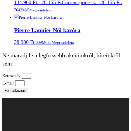
134.900 Ft.
128.155
Ft
Current price is: 128.155 Ft.
7642M-5
Megrendelem
Pierre Lannier Női karóra
38.900
Ft
009M628
Megrendelem
Ne maradj le a legfrissebb akcióinkról, híreinkről
sem!
Keresztnév
E-mail
Feliratkozom