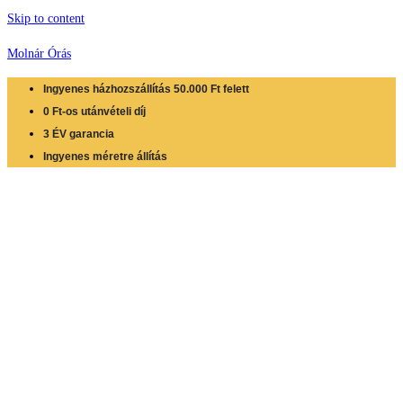
Skip to content
Molnár Órás
Ingyenes házhozszállítás 50.000 Ft felett
0 Ft-os utánvételi díj
3 ÉV garancia
Ingyenes méretre állítás