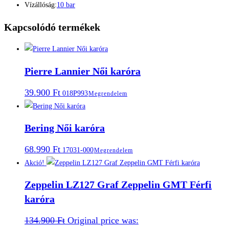
Vízállóság:
10 bar
Kapcsolódó termékek
Pierre Lannier Női karóra
39.900
Ft
018P993
Megrendelem
Bering Női karóra
68.990
Ft
17031-000
Megrendelem
Akció!
Zeppelin LZ127 Graf Zeppelin GMT Férfi
karóra
134.900
Ft
Original price was: