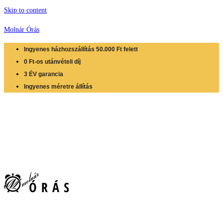
Skip to content
Molnár Órás
Ingyenes házhozszállítás 50.000 Ft felett
0 Ft-os utánvételi díj
3 ÉV garancia
Ingyenes méretre állítás