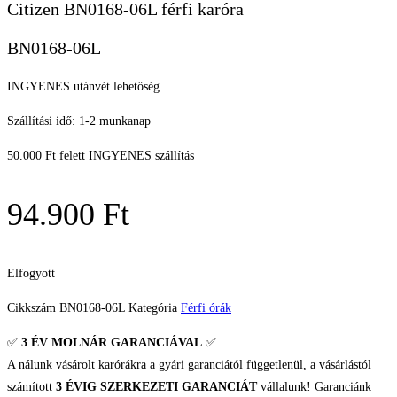
Citizen BN0168-06L férfi karóra
BN0168-06L
INGYENES utánvét lehetőség
Szállítási idő: 1-2 munkanap
50.000 Ft felett INGYENES szállítás
94.900
Ft
Elfogyott
Cikkszám
BN0168-06L
Kategória
Férfi órák
✅
3 ÉV
MOLNÁR GARANCIÁVAL
✅
A nálunk vásárolt karórákra a gyári garanciától függetlenül, a vásárlástól
számított
3 ÉVIG SZERKEZETI GARANCIÁT
vállalunk! Garanciánk