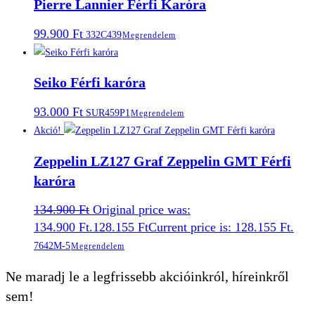
Pierre Lannier Férfi Karóra
99.900
Ft
332C439
Megrendelem
Seiko Férfi karóra
93.000
Ft
SUR459P1
Megrendelem
Akció!
Zeppelin LZ127 Graf Zeppelin GMT Férfi
karóra
134.900
Ft
Original price was:
134.900 Ft.
128.155
Ft
Current price is: 128.155 Ft.
7642M-5
Megrendelem
Ne maradj le a legfrissebb akcióinkról, híreinkről
sem!