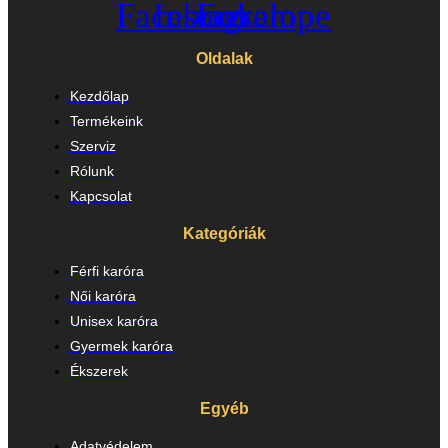
Facebook
Instagram
Envelope
Oldalak
Kezdőlap
Termékeink
Szerviz
Rólunk
Kapcsolat
Kategóriák
Férfi karóra
Női karóra
Unisex karóra
Gyermek karóra
Ékszerek
Egyéb
Adatvédelem