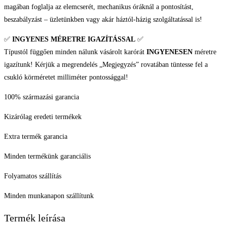
magában foglalja az elemcserét, mechanikus óráknál a pontosítást,
beszabályzást – üzletünkben vagy akár háztól-házig szolgáltatással is!
✅
INGYENES MÉRETRE IGAZÍTÁSSAL
✅
Típustól függően minden nálunk vásárolt karórát
INGYENESEN
méretre
igazítunk! Kérjük a megrendelés „Megjegyzés” rovatában tüntesse fel a
csukló körméretet milliméter pontossággal!
100% származási garancia
Kizárólag eredeti termékek
Extra termék garancia
Minden termékünk garanciális
Folyamatos szállítás
Minden munkanapon szállítunk
Termék leírása