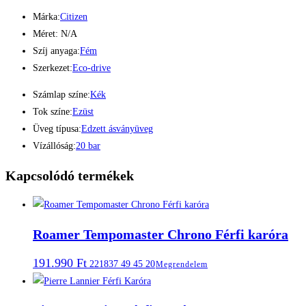
Márka:
Citizen
Méret: N/A
Szíj anyaga:
Fém
Szerkezet:
Eco-drive
Számlap színe:
Kék
Tok színe:
Ezüst
Üveg típusa:
Edzett ásványüveg
Vízállóság:
20 bar
Kapcsolódó termékek
Roamer Tempomaster Chrono Férfi karóra
191.990
Ft
221837 49 45 20
Megrendelem