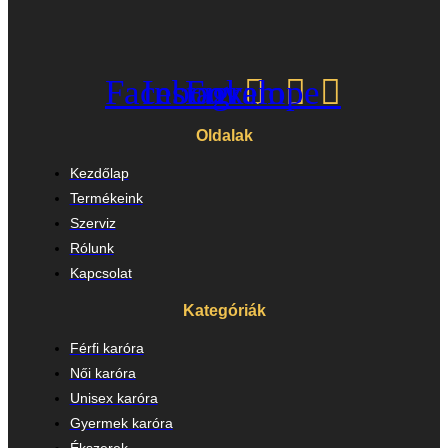
Facebook
Instagram
Envelope
Oldalak
Kezdőlap
Termékeink
Szerviz
Rólunk
Kapcsolat
Kategóriák
Férfi karóra
Női karóra
Unisex karóra
Gyermek karóra