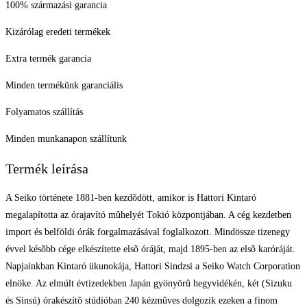
100% származási garancia
Kizárólag eredeti termékek
Extra termék garancia
Minden termékünk garanciális
Folyamatos szállítás
Minden munkanapon szállítunk
Termék leírása
A Seiko története 1881-ben kezdõdött, amikor is Hattori Kintaró
megalapította az órajavító mûhelyét Tokió központjában. A cég kezdetben
import és belföldi órák forgalmazásával foglalkozott. Mindössze tizenegy
évvel késõbb cége elkészítette elsõ óráját, majd 1895-ben az elsõ karóráját.
Napjainkban Kintaró ükunokája, Hattori Sindzsi a Seiko Watch Corporation
elnöke. Az elmúlt évtizedekben Japán gyönyörû hegyvidékén, két (Sizuku
és Sinsú) órakészítõ stúdióban 240 kézmûves dolgozik ezeken a finom