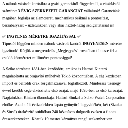
A nálunk vásárolt karórákra a gyári garanciától függetlenül, a vásárlástól
számított
3 ÉVIG SZERKEZETI GARANCIÁT
vállalunk! Garanciánk
magában foglalja az elemcserét, mechanikus óráknál a pontosítást,
beszabályzást – üzletünkben vagy akár háztól-házig szolgáltatással is!
✅
INGYENES MÉRETRE IGAZÍTÁSSAL
✅
Típustól függően minden nálunk vásárolt karórát
INGYENESEN
méretre
igazítunk! Kérjük a megrendelés „Megjegyzés” rovatában tüntesse fel a
csukló körméretet milliméter pontossággal!
A Seiko története 1881-ben kezdõdött, amikor is Hattori Kintaró
megalapította az órajavító mûhelyét Tokió központjában. A cég kezdetben
import és belföldi órák forgalmazásával foglalkozott. Mindössze tizenegy
évvel késõbb cége elkészítette elsõ óráját, majd 1895-ben az elsõ karóráját.
Napjainkban Kintaró ükunokája, Hattori Sindzsi a Seiko Watch Corporation
elnöke. Az elmúlt évtizedekben Japán gyönyörû hegyvidékén, két (Sizuku
és Sinsú) órakészítõ stúdióban 240 kézmûves dolgozik ezeken a finom
óraszerkezeteken. Köztük 19 mester kézmûves rangú szakember van.