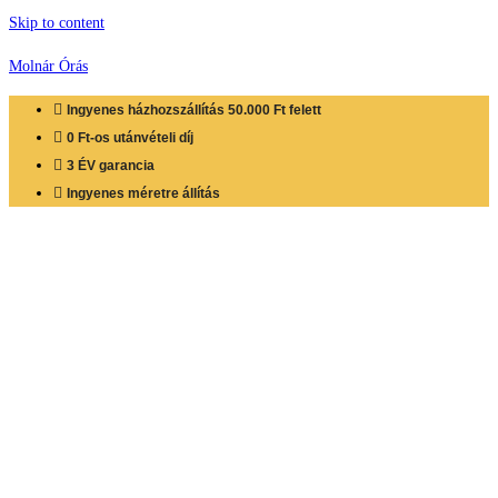
Skip to content
Molnár Órás
Ingyenes házhozszállítás 50.000 Ft felett
0 Ft-os utánvételi díj
3 ÉV garancia
Ingyenes méretre állítás