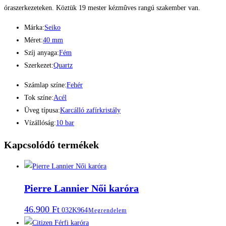
óraszerkezeteken. Köztük 19 mester kézmûves rangú szakember van.
Márka:
Seiko
Méret:
40 mm
Szíj anyaga:
Fém
Szerkezet:
Quartz
Számlap színe:
Fehér
Tok színe:
Acél
Üveg típusa:
Karcálló zafírkristály
Vízállóság:
10 bar
Kapcsolódó termékek
Pierre Lannier Női karóra
46.900
Ft
032K964
Megrendelem