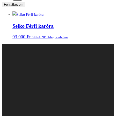
Feliratkozom
Seiko Férfi karóra
93.000
Ft
SUR459P1
Megrendelem