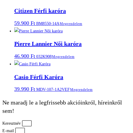
Citizen Férfi karóra
59.900
Ft
BM8550-14A
Megrendelem
Pierre Lannier Női karóra
46.900
Ft
032K908
Megrendelem
Casio Férfi Karóra
39.990
Ft
MDV-107-1A2VEF
Megrendelem
Ne maradj le a legfrissebb akcióinkról, híreinkről
sem!
Keresztnév
E-mail