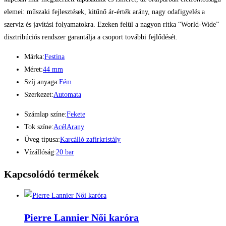
elemei: műszaki fejlesztések, kitűnő ár-érték arány, nagy odafigyelés a
szerviz és javítási folyamatokra. Ezeken felül a nagyon ritka “World-Wide”
disztribúciós rendszer garantálja a csoport további fejlődését.
Márka:
Festina
Méret:
44 mm
Szíj anyaga:
Fém
Szerkezet:
Automata
Számlap színe:
Fekete
Tok színe:
Acél
Arany
Üveg típusa:
Karcálló zafírkristály
Vízállóság:
20 bar
Kapcsolódó termékek
Pierre Lannier Női karóra