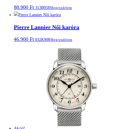
88.900
Ft
313B958
Megrendelem
Pierre Lannier Női karóra
46.900
Ft
032K908
Megrendelem
Akció!