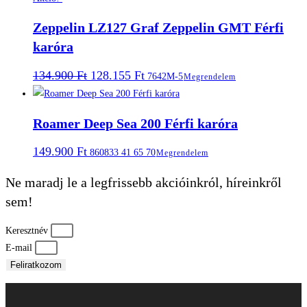
Zeppelin LZ127 Graf Zeppelin GMT Férfi
karóra
Original
Current
134.900
Ft
128.155
Ft
7642M-5
Megrendelem
price
price
was:
is:
134.900 Ft.
128.155 Ft.
Roamer Deep Sea 200 Férfi karóra
149.900
Ft
860833 41 65 70
Megrendelem
Ne maradj le a legfrissebb akcióinkról, híreinkről
sem!
Keresztnév
E-mail
Feliratkozom