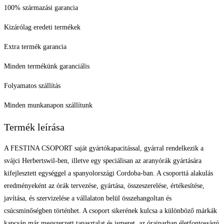
100% származási garancia
Kizárólag eredeti termékek
Extra termék garancia
Minden termékünk garanciális
Folyamatos szállítás
Minden munkanapon szállítunk
Termék leírása
A FESTINA CSOPORT saját gyártókapacitással, gyárral rendelkezik a
svájci Herbertswil-ben, illetve egy speciálisan az aranyórák gyártására
kifejlesztett egységgel a spanyolországi Cordoba-ban. A csoporttá alakulás
eredményeként az órák tervezése, gyártása, összeszerelése, értékesítése,
javítása, és szervizelése a vállalaton belül összehangoltan és
csúcsminőségben történhet. A csoport sikerének kulcsa a különböző márkák
kapcsán már megszerzett tapasztalat és ismeret, az óraiparban életfontosságú