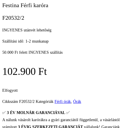
Festina Férfi karóra
F20532/2
INGYENES utánvét lehetőség
Szállítási idő: 1-2 munkanap
50.000 Ft felett INGYENES szállítás
102.900
Ft
Elfogyott
Cikkszám
F20532/2
Kategóriák
Férfi órák
,
Órák
✅
3 ÉV
MOLNÁR GARANCIÁVAL
✅
A nálunk vásárolt karórákra a gyári garanciától függetlenül, a vásárlástól
számított
3 ÉVIG SZERKEZETI GARANCIÁT
vállalunk! Garanciánk