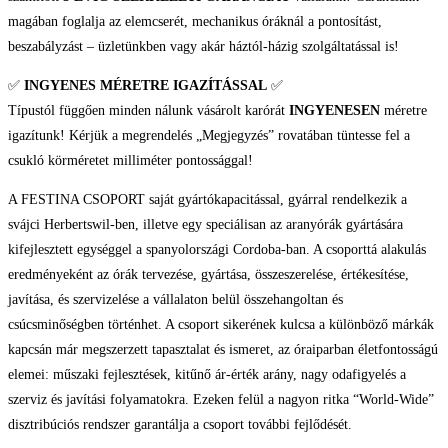
magában foglalja az elemcserét, mechanikus óráknál a pontosítást,
beszabályzást – üzletünkben vagy akár háztól-házig szolgáltatással is!
✅
INGYENES MÉRETRE IGAZÍTÁSSAL
✅
Típustól függően minden nálunk vásárolt karórát
INGYENESEN
méretre
igazítunk! Kérjük a megrendelés „Megjegyzés” rovatában tüntesse fel a
csukló körméretet milliméter pontossággal!
A FESTINA CSOPORT saját gyártókapacitással, gyárral rendelkezik a
svájci Herbertswil-ben, illetve egy speciálisan az aranyórák gyártására
kifejlesztett egységgel a spanyolországi Cordoba-ban. A csoporttá alakulás
eredményeként az órák tervezése, gyártása, összeszerelése, értékesítése,
javítása, és szervizelése a vállalaton belül összehangoltan és
csúcsminőségben történhet. A csoport sikerének kulcsa a különböző márkák
kapcsán már megszerzett tapasztalat és ismeret, az óraiparban életfontosságú
elemei: műszaki fejlesztések, kitűnő ár-érték arány, nagy odafigyelés a
szerviz és javítási folyamatokra. Ezeken felül a nagyon ritka “World-Wide”
disztribúciós rendszer garantálja a csoport további fejlődését.