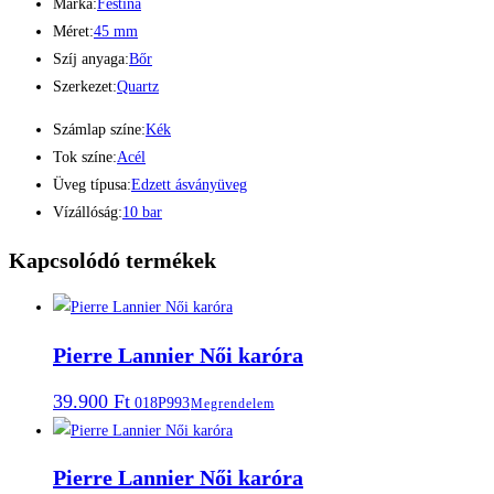
Márka:
Festina
Méret:
45 mm
Szíj anyaga:
Bőr
Szerkezet:
Quartz
Számlap színe:
Kék
Tok színe:
Acél
Üveg típusa:
Edzett ásványüveg
Vízállóság:
10 bar
Kapcsolódó termékek
Pierre Lannier Női karóra
39.900
Ft
018P993
Megrendelem
Pierre Lannier Női karóra