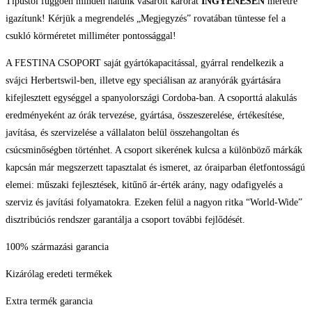
Típustól függően minden nálunk vásárolt karórát
INGYENESEN
méretre
igazítunk! Kérjük a megrendelés „Megjegyzés” rovatában tüntesse fel a
csukló körméretet milliméter pontossággal!
A FESTINA CSOPORT saját gyártókapacitással, gyárral rendelkezik a
svájci Herbertswil-ben, illetve egy speciálisan az aranyórák gyártására
kifejlesztett egységgel a spanyolországi Cordoba-ban. A csoporttá alakulás
eredményeként az órák tervezése, gyártása, összeszerelése, értékesítése,
javítása, és szervizelése a vállalaton belül összehangoltan és
csúcsminőségben történhet. A csoport sikerének kulcsa a különböző márkák
kapcsán már megszerzett tapasztalat és ismeret, az óraiparban életfontosságú
elemei: műszaki fejlesztések, kitűnő ár-érték arány, nagy odafigyelés a
szerviz és javítási folyamatokra. Ezeken felül a nagyon ritka “World-Wide”
disztribúciós rendszer garantálja a csoport további fejlődését.
100% származási garancia
Kizárólag eredeti termékek
Extra termék garancia