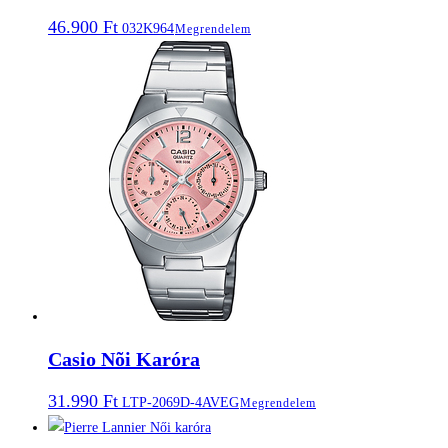
46.900
Ft
032K964
Megrendelem
Casio Nõi Karóra
31.990
Ft
LTP-2069D-4AVEG
Megrendelem