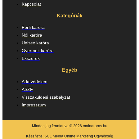
Kapcsolat
Kategóriák
Férfi karóra
Női karóra
Unisex karóra
Gyermek karóra
Ékszerek
Egyéb
Adatvédelem
ÁSZF
Visszaküldési szabályzat
Impresszum
Minden jog fenntartva © 2026 molnaroras.hu
Készítette:
SCL Media Online Marketing Ügynökség