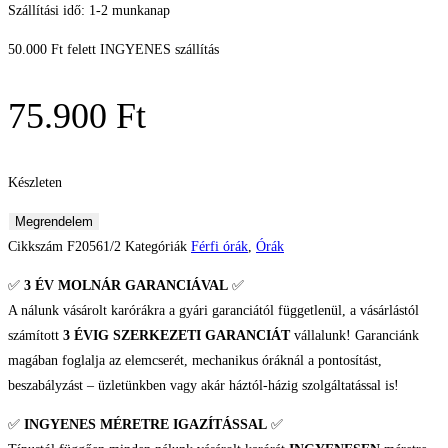
Szállítási idő: 1-2 munkanap
50.000 Ft felett INGYENES szállítás
75.900
Ft
Készleten
Festina
Megrendelem
Timeless
Cikkszám
F20561/2
Kategóriák
Férfi órák
,
Órák
Chronograph
✅
3 ÉV
MOLNÁR GARANCIÁVAL
✅
Férfi
A nálunk vásárolt karórákra a gyári garanciától függetlenül, a vásárlástól
karóra
számított
3 ÉVIG SZERKEZETI GARANCIÁT
vállalunk! Garanciánk
mennyiség
magában foglalja az elemcserét, mechanikus óráknál a pontosítást,
beszabályzást – üzletünkben vagy akár háztól-házig szolgáltatással is!
✅
INGYENES MÉRETRE IGAZÍTÁSSAL
✅