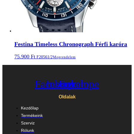
Festina Timeless Chronograph Férfi karóra
75.900
Ft
F20561/2
Megrendelem
Facebook
Instagram
Envelope
Oldalak
Kezdőlap
Termékeink
Szerviz
Rólunk