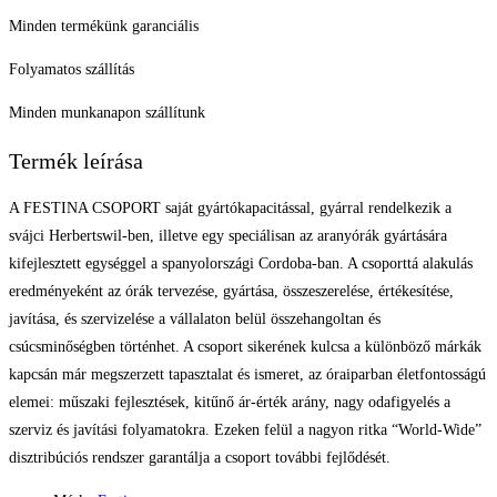
Minden termékünk garanciális
Folyamatos szállítás
Minden munkanapon szállítunk
Termék leírása
A FESTINA CSOPORT saját gyártókapacitással, gyárral rendelkezik a
svájci Herbertswil-ben, illetve egy speciálisan az aranyórák gyártására
kifejlesztett egységgel a spanyolországi Cordoba-ban. A csoporttá alakulás
eredményeként az órák tervezése, gyártása, összeszerelése, értékesítése,
javítása, és szervizelése a vállalaton belül összehangoltan és
csúcsminőségben történhet. A csoport sikerének kulcsa a különböző márkák
kapcsán már megszerzett tapasztalat és ismeret, az óraiparban életfontosságú
elemei: műszaki fejlesztések, kitűnő ár-érték arány, nagy odafigyelés a
szerviz és javítási folyamatokra. Ezeken felül a nagyon ritka “World-Wide”
disztribúciós rendszer garantálja a csoport további fejlődését.