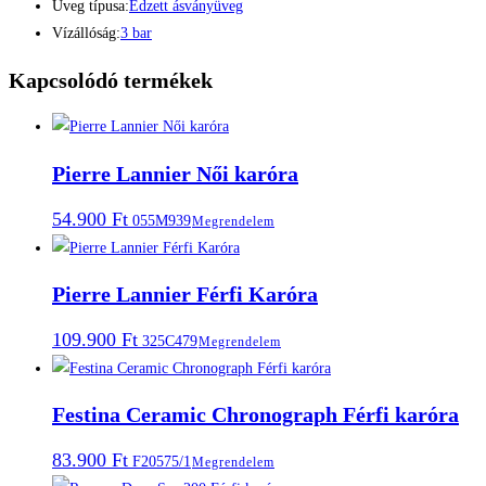
Üveg típusa:
Edzett ásványüveg
Vízállóság:
3 bar
Kapcsolódó termékek
Pierre Lannier Női karóra
54.900
Ft
055M939
Megrendelem
Pierre Lannier Férfi Karóra
109.900
Ft
325C479
Megrendelem
Festina Ceramic Chronograph Férfi karóra
83.900
Ft
F20575/1
Megrendelem