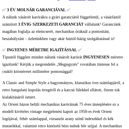
✅
3 ÉV
MOLNÁR GARANCIÁVAL
✅
A nálunk vásárolt karórákra a gyári garanciától függetlenül, a vásárlástól
számított
3 ÉVIG SZERKEZETI GARANCIÁT
vállalunk! Garanciánk
magában foglalja az elemcserét, mechanikus óráknál a pontosítást,
beszabályzást – üzletünkben vagy akár háztól-házig szolgáltatással is!
✅
INGYENES MÉRETRE IGAZÍTÁSSAL
✅
Típustól függően minden nálunk vásárolt karórát
INGYENESEN
méretre
igazítunk! Kérjük a megrendelés „Megjegyzés” rovatában tüntesse fel a
csukló körméretet milliméter pontossággal!
A Classic and Simple Style a hagyományos, klasszikus íves számlapjáról, a
retro hangulatú kupolás üvegéről és a karcsú fülekkel ellátott, finom tok
kialakításáról ismert.
Az Orient házon belüli mechanikus karóráinak 75 éves ünneplésére ez a
modell kivételes vintage megjelenést kapott az 1950-es évek Orient
logójával, fehér számlappal, rózsaszín arany színű indexekkel és kék
mutatókkal, valamint retro kinézetű bézs nubuk bőr szíjjal. A mechanikus