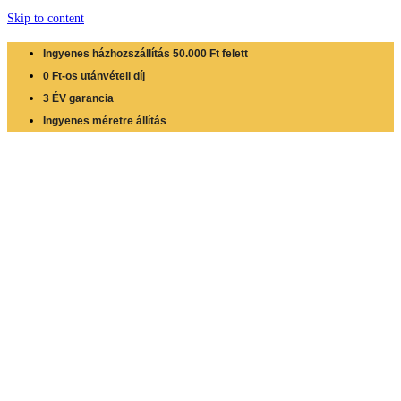
Skip to content
Ingyenes házhozszállítás 50.000 Ft felett
0 Ft-os utánvételi díj
3 ÉV garancia
Ingyenes méretre állítás