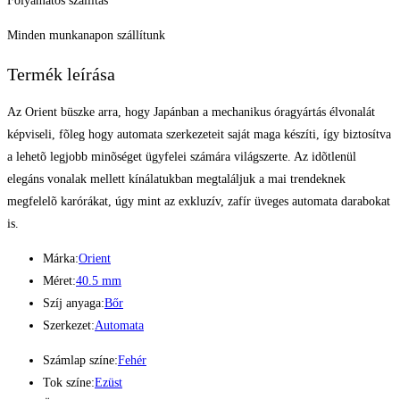
Folyamatos szállítás
Minden munkanapon szállítunk
Termék leírása
Az Orient büszke arra, hogy Japánban a mechanikus óragyártás élvonalát
képviseli, fõleg hogy automata szerkezeteit saját maga készíti, így biztosítva
a lehetõ legjobb minõséget ügyfelei számára világszerte. Az idõtlenül
elegáns vonalak mellett kínálatukban megtaláljuk a mai trendeknek
megfelelõ karórákat, úgy mint az exkluzív, zafír üveges automata darabokat
is.
Márka:
Orient
Méret:
40.5 mm
Szíj anyaga:
Bőr
Szerkezet:
Automata
Számlap színe:
Fehér
Tok színe:
Ezüst