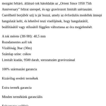
mozgást feltáró, átlátszó tok hátoldalán az „Orient Since 1950 75th
Anniversary” felirat szerepel, és egy gravírozott limitált szériaszám.
Cserélhető borjúbőr szíj is jár hozzá, amely az évfordulós modellek ünnepi
hangulatát kelti, és lehetővé teszi viselőjének, hogy hangulatától,
beállításától vagy stílusától függően változtassa az óra megjelenését.
A tok mérete (3H-9H): 40,5 mm
Rozsdamentes acél tok
Vízállóság 3bar (30m)
Számlap színe: csíkos
Limitált kiadás, 9500 darab, sorozatszám gravírozással
100% származási garancia
Kizárólag eredeti termékek
Extra termék garancia
Minden termékünk garanciális