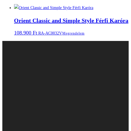
Orient Classic and Simple Style Férfi Karóra
108.900
Ft
RA-AC0032V
Megrendelem