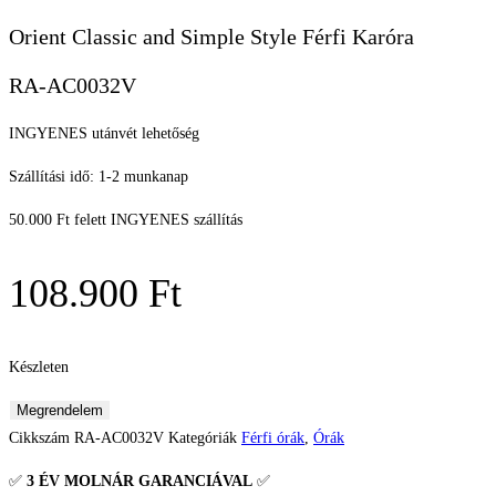
Orient Classic and Simple Style Férfi Karóra
RA-AC0032V
INGYENES utánvét lehetőség
Szállítási idő: 1-2 munkanap
50.000 Ft felett INGYENES szállítás
108.900
Ft
Készleten
Orient
Megrendelem
Classic
Cikkszám
RA-AC0032V
Kategóriák
Férfi órák
,
Órák
and
✅
3 ÉV
MOLNÁR GARANCIÁVAL
✅
Simple