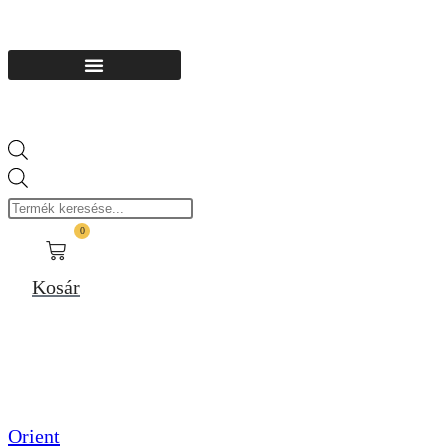
Products
search
0
Kosár
Orient