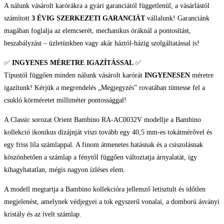
A nálunk vásárolt karórákra a gyári garanciától függetlenül, a vásárlástól
Style
számított
3 ÉVIG SZERKEZETI GARANCIÁT
vállalunk! Garanciánk
Férfi
magában foglalja az elemcserét, mechanikus óráknál a pontosítást,
Karóra
beszabályzást – üzletünkben vagy akár háztól-házig szolgáltatással is!
mennyiség
✅
INGYENES MÉRETRE IGAZÍTÁSSAL
✅
Típustól függően minden nálunk vásárolt karórát
INGYENESEN
méretre
igazítunk! Kérjük a megrendelés „Megjegyzés” rovatában tüntesse fel a
csukló körméretet milliméter pontossággal!
A Classic sorozat Orient Bambino RA-AC0032V modellje a Bambino
kollekció ikonikus dizájnját viszi tovább egy 40,5 mm-es tokátmérővel és
egy friss lila számlappal. A finom átmenetes hatásnak és a csiszolásnak
köszönhetően a számlap a fénytől függően változtatja árnyalatát, így
kihagyhatatlan, mégis nagyon ízléses elem.
A modell megtartja a Bambino kollekcióra jellemző letisztult és időtlen
megjelenést, amelynek védjegyei a tok egyszerű vonalai, a domború ásványi
kristály és az ívelt számlap.