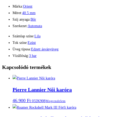
Márka:
Orient
Méret:
40.5 mm
Szíj anyaga:
Bőr
Szerkezet:
Automata
Számlap színe:
Lila
Tok színe:
Ezüst
Üveg típusa:
Edzett ásványüveg
Vízállóság:
3 bar
Kapcsolódó termékek
Pierre Lannier Női karóra
46.900
Ft
032K908
Megrendelem