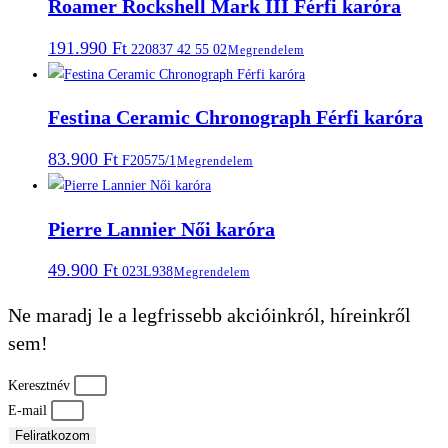
Roamer Rockshell Mark III Férfi karóra
191.990
Ft
220837 42 55 02
Megrendelem
Festina Ceramic Chronograph Férfi karóra
83.900
Ft
F20575/1
Megrendelem
Pierre Lannier Női karóra
49.900
Ft
023L938
Megrendelem
Ne maradj le a legfrissebb akcióinkról, híreinkről
sem!
Keresztnév
E-mail
Feliratkozom