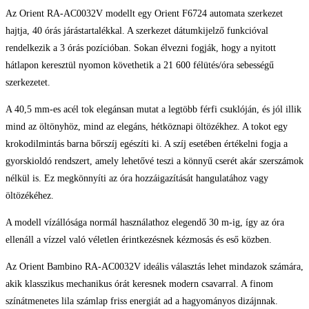
Az Orient RA-AC0032V modellt egy Orient F6724 automata szerkezet
hajtja, 40 órás járástartalékkal. A szerkezet dátumkijelző funkcióval
rendelkezik a 3 órás pozícióban. Sokan élvezni fogják, hogy a nyitott
hátlapon keresztül nyomon követhetik a 21 600 félütés/óra sebességű
szerkezetet.
A 40,5 mm-es acél tok elegánsan mutat a legtöbb férfi csuklóján, és jól illik
mind az öltönyhöz, mind az elegáns, hétköznapi öltözékhez. A tokot egy
krokodilmintás barna bőrszíj egészíti ki. A szíj esetében értékelni fogja a
gyorskioldó rendszert, amely lehetővé teszi a könnyű cserét akár szerszámok
nélkül is. Ez megkönnyíti az óra hozzáigazítását hangulatához vagy
öltözékéhez.
A modell vízállósága normál használathoz elegendő 30 m-ig, így az óra
ellenáll a vízzel való véletlen érintkezésnek kézmosás és eső közben.
Az Orient Bambino RA-AC0032V ideális választás lehet mindazok számára,
akik klasszikus mechanikus órát keresnek modern csavarral. A finom
színátmenetes lila számlap friss energiát ad a hagyományos dizájnnak.