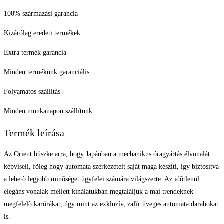
100% származási garancia
Kizárólag eredeti termékek
Extra termék garancia
Minden termékünk garanciális
Folyamatos szállítás
Minden munkanapon szállítunk
Termék leírása
Az Orient büszke arra, hogy Japánban a mechanikus óragyártás élvonalát
képviseli, fõleg hogy automata szerkezeteit saját maga készíti, így biztosítva
a lehetõ legjobb minõséget ügyfelei számára világszerte. Az idõtlenül
elegáns vonalak mellett kínálatukban megtaláljuk a mai trendeknek
megfelelõ karórákat, úgy mint az exkluzív, zafír üveges automata darabokat
is.