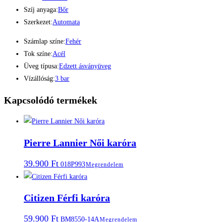
Szíj anyaga:
Bőr
Szerkezet:
Automata
Számlap színe:
Fehér
Tok színe:
Acél
Üveg típusa:
Edzett ásványüveg
Vízállóság:
3 bar
Kapcsolódó termékek
Pierre Lannier Női karóra
39.900
Ft
018P993
Megrendelem
Citizen Férfi karóra
59.900
Ft
BM8550-14A
Megrendelem