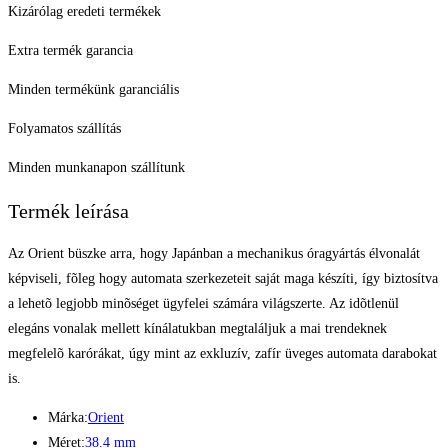
Kizárólag eredeti termékek
Extra termék garancia
Minden termékünk garanciális
Folyamatos szállítás
Minden munkanapon szállítunk
Termék leírása
Az Orient büszke arra, hogy Japánban a mechanikus óragyártás élvonalát
képviseli, fõleg hogy automata szerkezeteit saját maga készíti, így biztosítva
a lehetõ legjobb minõséget ügyfelei számára világszerte. Az idõtlenül
elegáns vonalak mellett kínálatukban megtaláljuk a mai trendeknek
megfelelõ karórákat, úgy mint az exkluzív, zafír üveges automata darabokat
is.
Márka:
Orient
Méret:
38.4 mm