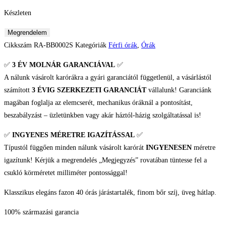
Készleten
Orient
Megrendelem
Classic
Cikkszám
RA-BB0002S
Kategóriák
Férfi órák
,
Órák
and
✅
3 ÉV
MOLNÁR GARANCIÁVAL
✅
Simple
A nálunk vásárolt karórákra a gyári garanciától függetlenül, a vásárlástól
Style
számított
3 ÉVIG SZERKEZETI GARANCIÁT
vállalunk! Garanciánk
Férfi
magában foglalja az elemcserét, mechanikus óráknál a pontosítást,
Karóra
beszabályzást – üzletünkben vagy akár háztól-házig szolgáltatással is!
mennyiség
✅
INGYENES MÉRETRE IGAZÍTÁSSAL
✅
Típustól függően minden nálunk vásárolt karórát
INGYENESEN
méretre
igazítunk! Kérjük a megrendelés „Megjegyzés” rovatában tüntesse fel a
csukló körméretet milliméter pontossággal!
Klasszikus elegáns fazon 40 órás járástartalék, finom bőr szíj, üveg hátlap.
100% származási garancia