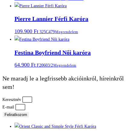
Pierre Lannier Férfi Karóra
109.900
Ft
325C479
Megrendelem
Festina Boyfriend Női karóra
64.900
Ft
F20603/2
Megrendelem
Ne maradj le a legfrissebb akcióinkról, híreinkről
sem!
Keresztnév
E-mail
Feliratkozom