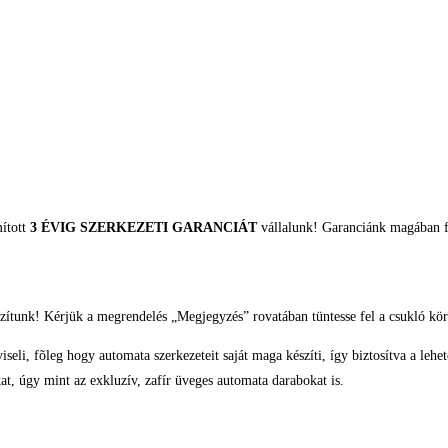
mított
3 ÉVIG SZERKEZETI GARANCIÁT
vállalunk! Garanciánk magában fo
zítunk! Kérjük a megrendelés „Megjegyzés” rovatában tüntesse fel a csukló kör
eli, fõleg hogy automata szerkezeteit saját maga készíti, így biztosítva a lehe
t, úgy mint az exkluzív, zafír üveges automata darabokat is.