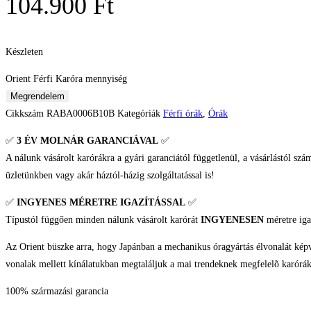
104.900
Ft
Készleten
Orient Férfi Karóra mennyiség
Megrendelem
Cikkszám
RABA0006B10B
Kategóriák
Férfi órák
,
Órák
✅
3 ÉV
MOLNÁR GARANCIÁVAL
✅
A nálunk vásárolt karórákra a gyári garanciától függetlenül, a vásárlástól szá
üzletünkben vagy akár háztól-házig szolgáltatással is!
✅
INGYENES MÉRETRE IGAZÍTÁSSAL
✅
Típustól függően minden nálunk vásárolt karórát
INGYENESEN
méretre iga
Az Orient büszke arra, hogy Japánban a mechanikus óragyártás élvonalát képvis
vonalak mellett kínálatukban megtaláljuk a mai trendeknek megfelelõ karóráka
100% származási garancia