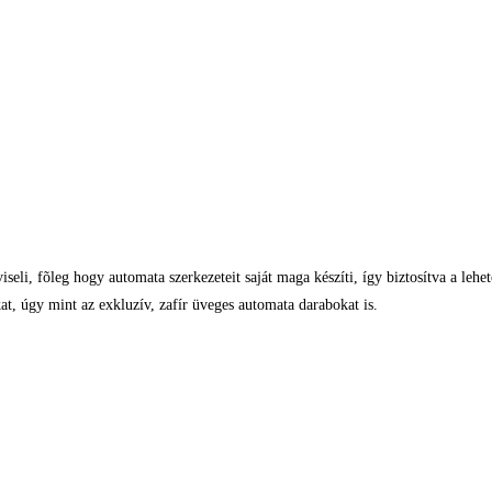
eli, fõleg hogy automata szerkezeteit saját maga készíti, így biztosítva a lehe
t, úgy mint az exkluzív, zafír üveges automata darabokat is.