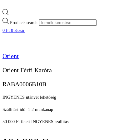
Products search
0
Ft
0
Kosár
Orient
Orient Férfi Karóra
RABA0006B10B
INGYENES utánvét lehetőség
Szállítási idő: 1-2 munkanap
50.000 Ft felett INGYENES szállítás