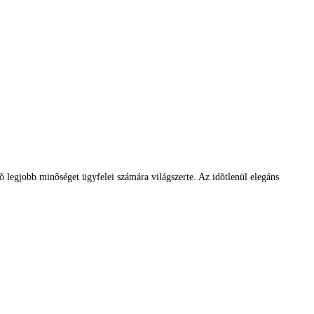
tõ legjobb minõséget ügyfelei számára világszerte. Az idõtlenül elegáns