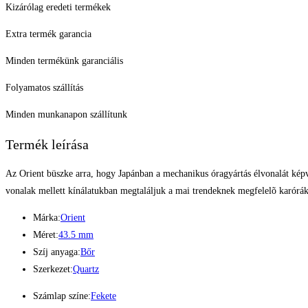
Kizárólag eredeti termékek
Extra termék garancia
Minden termékünk garanciális
Folyamatos szállítás
Minden munkanapon szállítunk
Termék leírása
Az Orient büszke arra, hogy Japánban a mechanikus óragyártás élvonalát képvis
vonalak mellett kínálatukban megtaláljuk a mai trendeknek megfelelõ karóráka
Márka:
Orient
Méret:
43.5 mm
Szíj anyaga:
Bőr
Szerkezet:
Quartz
Számlap színe:
Fekete