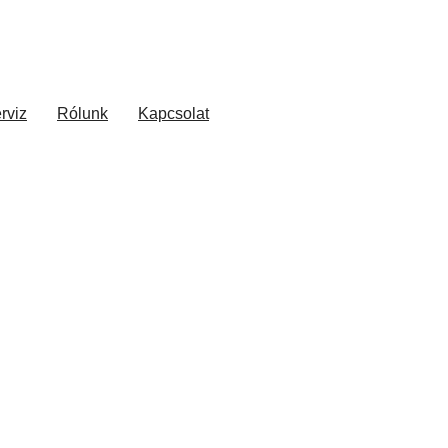
rviz
Rólunk
Kapcsolat