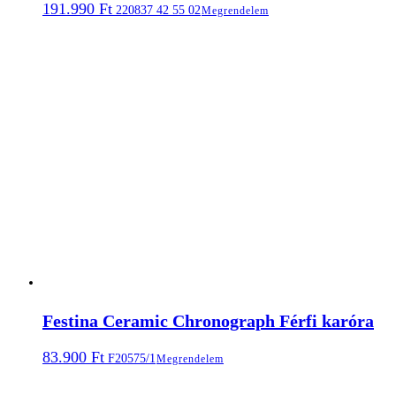
191.990
Ft
220837 42 55 02
Megrendelem
Festina Ceramic Chronograph Férfi karóra
83.900
Ft
F20575/1
Megrendelem