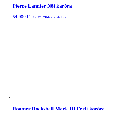
Pierre Lannier Női karóra
54.900
Ft
055M939
Megrendelem
Roamer Rockshell Mark III Férfi karóra