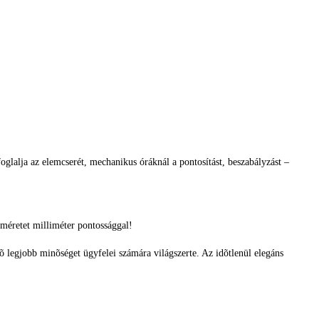
glalja az elemcserét, mechanikus óráknál a pontosítást, beszabályzást –
méretet milliméter pontossággal!
tõ legjobb minõséget ügyfelei számára világszerte. Az idõtlenül elegáns