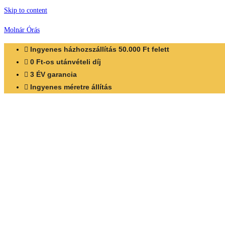
Skip to content
Molnár Órás
Ingyenes házhozszállítás 50.000 Ft felett
0 Ft-os utánvételi díj
3 ÉV garancia
Ingyenes méretre állítás