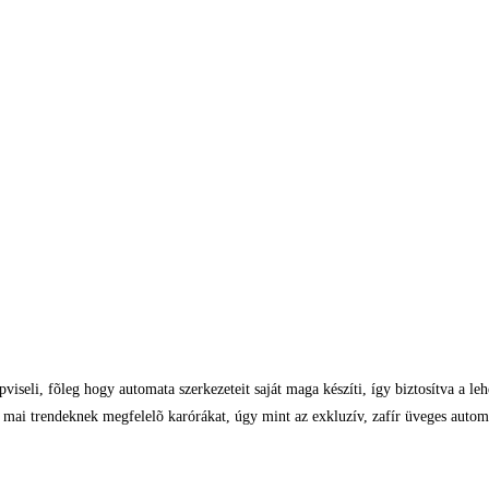
iseli, fõleg hogy automata szerkezeteit saját maga készíti, így biztosítva a le
a mai trendeknek megfelelõ karórákat, úgy mint az exkluzív, zafír üveges autom