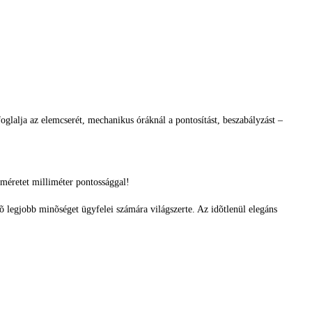
glalja az elemcserét, mechanikus óráknál a pontosítást, beszabályzást –
méretet milliméter pontossággal!
tõ legjobb minõséget ügyfelei számára világszerte. Az idõtlenül elegáns