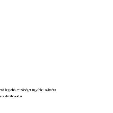
hetõ legjobb minõséget ügyfelei számára
ata darabokat is.