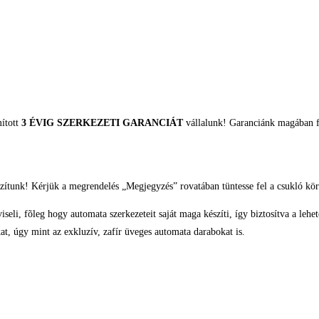
mított
3 ÉVIG SZERKEZETI GARANCIÁT
vállalunk! Garanciánk magában fo
zítunk! Kérjük a megrendelés „Megjegyzés” rovatában tüntesse fel a csukló kör
eli, fõleg hogy automata szerkezeteit saját maga készíti, így biztosítva a lehe
t, úgy mint az exkluzív, zafír üveges automata darabokat is.