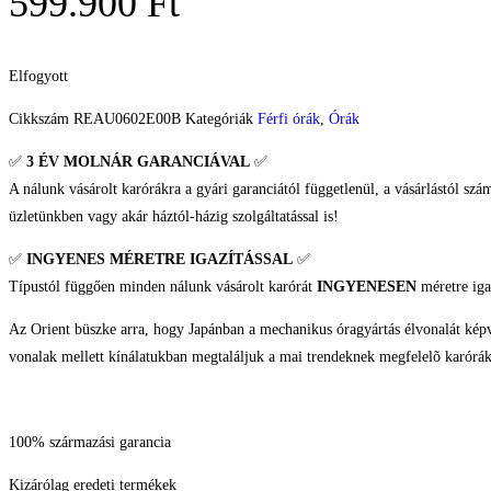
599.900
Ft
Elfogyott
Cikkszám
REAU0602E00B
Kategóriák
Férfi órák
,
Órák
✅
3 ÉV
MOLNÁR GARANCIÁVAL
✅
A nálunk vásárolt karórákra a gyári garanciától függetlenül, a vásárlástól szá
üzletünkben vagy akár háztól-házig szolgáltatással is!
✅
INGYENES MÉRETRE IGAZÍTÁSSAL
✅
Típustól függően minden nálunk vásárolt karórát
INGYENESEN
méretre iga
Az Orient büszke arra, hogy Japánban a mechanikus óragyártás élvonalát képvis
vonalak mellett kínálatukban megtaláljuk a mai trendeknek megfelelõ karóráka
100% származási garancia
Kizárólag eredeti termékek