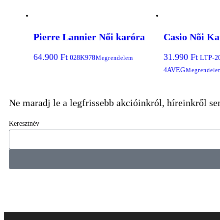
Pierre Lannier Női karóra
Casio Nõi Ka
64.900
Ft
31.990
Ft
028K978
LTP-2
Megrendelem
4AVEG
Megrendele
Ne maradj le a legfrissebb akcióinkról, híreinkről s
Keresztnév