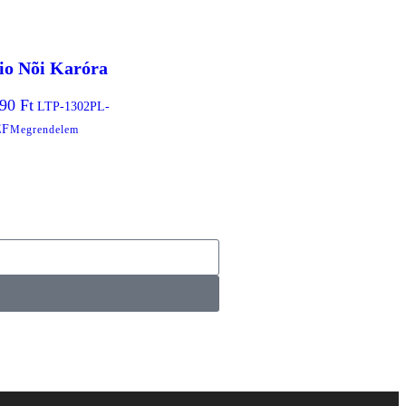
io Nõi Karóra
990
Ft
LTP-1302PL-
EF
Megrendelem