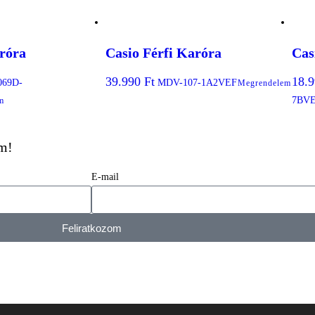
róra
Casio Férfi Karóra
Cas
39.990
Ft
18.
069D-
MDV-107-1A2VEF
Megrendelem
7BV
m
em!
E-mail
Feliratkozom