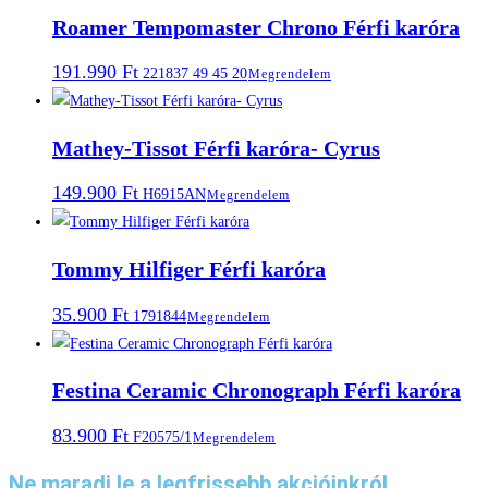
Roamer Tempomaster Chrono Férfi karóra
191.990
Ft
221837 49 45 20
Megrendelem
Mathey-Tissot Férfi karóra- Cyrus
149.900
Ft
H6915AN
Megrendelem
Tommy Hilfiger Férfi karóra
35.900
Ft
1791844
Megrendelem
Festina Ceramic Chronograph Férfi karóra
83.900
Ft
F20575/1
Megrendelem
Ne maradj le a legfrissebb akcióinkról,