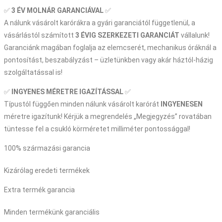
✅
3 ÉV
MOLNÁR GARANCIÁVAL
✅
A nálunk vásárolt karórákra a gyári garanciától függetlenül, a
vásárlástól számított
3 ÉVIG SZERKEZETI GARANCIÁT
vállalunk!
Garanciánk magában foglalja az elemcserét, mechanikus óráknál a
pontosítást, beszabályzást – üzletünkben vagy akár háztól-házig
szolgáltatással is!
✅
INGYENES MÉRETRE IGAZÍTÁSSAL
✅
Típustól függően minden nálunk vásárolt karórát
INGYENESEN
méretre igazítunk! Kérjük a megrendelés „Megjegyzés” rovatában
tüntesse fel a csukló körméretet milliméter pontossággal!
100% származási garancia
Kizárólag eredeti termékek
Extra termék garancia
Minden termékünk garanciális