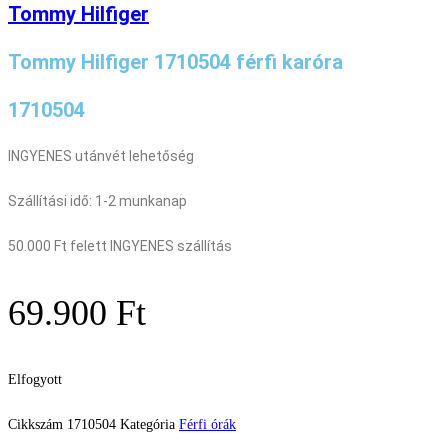
Tommy Hilfiger
Tommy Hilfiger 1710504 férfi karóra
1710504
INGYENES utánvét lehetőség
Szállítási idő: 1-2 munkanap
50.000 Ft felett INGYENES szállítás
69.900
Ft
Elfogyott
Cikkszám
1710504
Kategória
Férfi órák