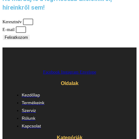
híreinkről sem!
Keresztnév
E-mail
Feliratkozom
Facebook
Instagram
Envelope
Oldalak
Kezdőlap
Termékeink
Szerviz
Rólunk
Kapcsolat
Kategóriák