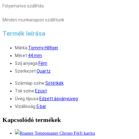
Folyamatos szállítás
Minden munkanapon szállítunk
Termék leírása
Márka:
Tommy Hilfiger
Méret:
44 mm
Szíj anyaga:
Fém
Szerkezet:
Quartz
Számlap színe:
Sötétkék
Tok színe:
Ezüst
Üveg típusa:
Edzett ásványüveg
Vízállóság:
5 bar
Kapcsolódó termékek