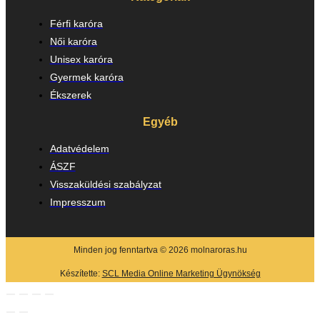
Férfi karóra
Női karóra
Unisex karóra
Gyermek karóra
Ékszerek
Egyéb
Adatvédelem
ÁSZF
Visszaküldési szabályzat
Impresszum
Minden jog fenntartva © 2026 molnaroras.hu
Készítette:
SCL Media Online Marketing Ügynökség