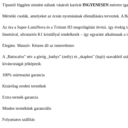
Típustól függően minden nálunk vásárolt karórát
INGYENESEN
méretre iga
Mérnöki csodák, amelyeket az óceán nyomásának ellenállására terveztek. A Batis
Az óra a Super-LumiNova és a Tritium H3 megvilágítást ötvözi, így évekig ta
lünettával, ultratartós K1 kristállyal rendelkezik – így egyaránt alkalmasak
Elegáns. Masszív. Készen áll az ismeretlenre.
A „Batiscafos” név a görög „bathys” (mély) és „skaphos” (hajó) szavakból szár
kíváncsiságát jelképezik.
100% származási garancia
Kizárólag eredeti termékek
Extra termék garancia
Minden termékünk garanciális
Folyamatos szállítás