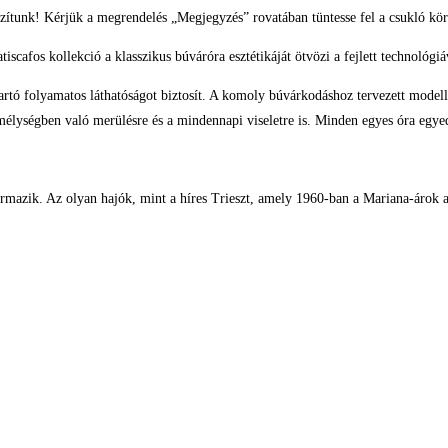
zítunk! Kérjük a megrendelés „Megjegyzés” rovatában tüntesse fel a csukló kör
cafos kollekció a klasszikus búváróra esztétikáját ötvözi a fejlett technológiáva
rtó folyamatos láthatóságot biztosít. A komoly búvárkodáshoz tervezett modell
 a mélységben való merülésre és a mindennapi viseletre is. Minden egyes óra eg
mazik. Az olyan hajók, mint a híres Trieszt, amely 1960-ban a Mariana-árok alj