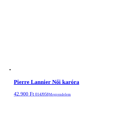
Pierre Lannier Női karóra
42.900
Ft
014J958
Megrendelem