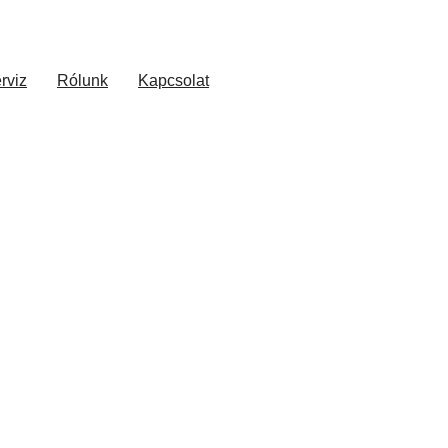
rviz
Rólunk
Kapcsolat