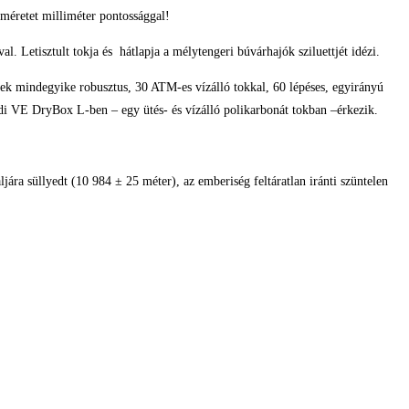
méretet milliméter pontossággal!
l. Letisztult tokja és hátlapja a mélytengeri búvárhajók sziluettjét idézi.
ek mindegyike robusztus, 30 ATM-es vízálló tokkal, 60 lépéses, egyirányú
yedi VE DryBox L-ben – egy ütés- és vízálló polikarbonát tokban –érkezik.
ára süllyedt (10 984 ± 25 méter), az emberiség feltáratlan iránti szüntelen