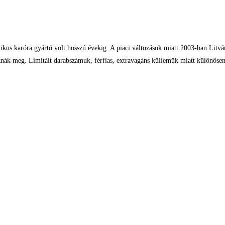
 karóra gyártó volt hosszú évekig. A piaci változások miatt 2003-ban Litváni
meg. Limitált darabszámuk, férfias, extravagáns küllemük miatt különösen si