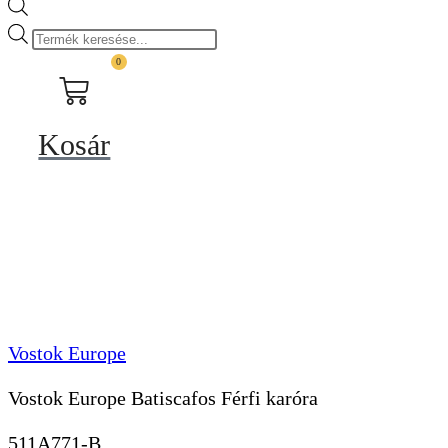
Products
search
0
Kosár
Vostok Europe
Vostok Europe Batiscafos Férfi karóra
511A771-B