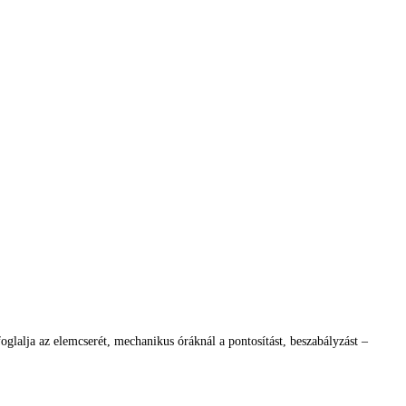
glalja az elemcserét, mechanikus óráknál a pontosítást, beszabályzást –