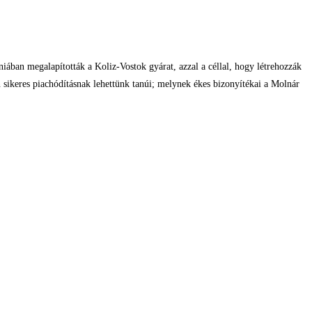
ában megalapították a Koliz-Vostok gyárat, azzal a céllal, hogy létrehozzák
keres piachódításnak lehettünk tanúi; melynek ékes bizonyítékai a Molnár