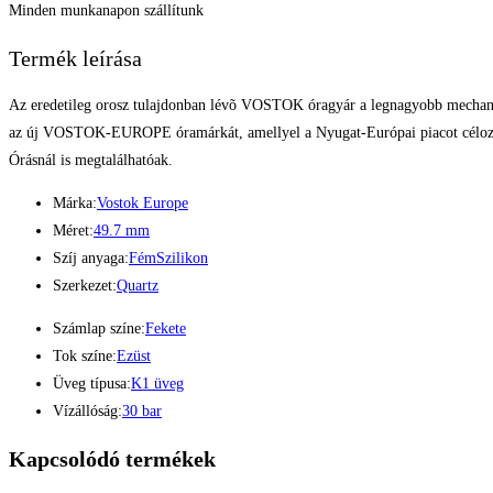
Minden munkanapon szállítunk
Termék leírása
Az eredetileg orosz tulajdonban lévõ VOSTOK óragyár a legnagyobb mechanikus
az új VOSTOK-EUROPE óramárkát, amellyel a Nyugat-Európai piacot céloznák 
Órásnál is megtalálhatóak.
Márka:
Vostok Europe
Méret:
49.7 mm
Szíj anyaga:
Fém
Szilikon
Szerkezet:
Quartz
Számlap színe:
Fekete
Tok színe:
Ezüst
Üveg típusa:
K1 üveg
Vízállóság:
30 bar
Kapcsolódó termékek