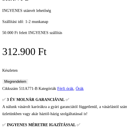
INGYENES utánvét lehetőség
Szállítási idő: 1-2 munkanap
50.000 Ft felett INGYENES szállítás
312.900
Ft
Készleten
Vostok
Megrendelem
Europe
Cikkszám
511A771-B
Kategóriák
Férfi órák
,
Órák
Batiscafos
✅
3 ÉV
MOLNÁR GARANCIÁVAL
✅
Férfi
A nálunk vásárolt karórákra a gyári garanciától függetlenül, a vásárlástól szá
karóra
üzletünkben vagy akár háztól-házig szolgáltatással is!
mennyiség
✅
INGYENES MÉRETRE IGAZÍTÁSSAL
✅