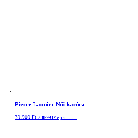
Pierre Lannier Női karóra
39.900
Ft
018P993
Megrendelem