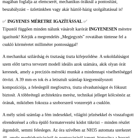
magában foglalja az elemcserét, mechanikus óráknál a pontosítást,
karóra
beszabályzást – üzletünkben vagy akár háztól-házig szolgáltatással is!
mennyiség
✅
INGYENES MÉRETRE IGAZÍTÁSSAL
✅
Típustól függően minden nálunk vásárolt karórát
INGYENESEN
méretre
igazítunk! Kérjük a megrendelés „Megjegyzés” rovatában tüntesse fel a
csukló körméretet milliméter pontossággal!
A mechanikai szilárdság és tisztaság tiszta kifejeződése. A sokoldalúságot
szem előtt tartva tervezett modell ideális azok számára, akik olyan órát
keresnek, amely a precíziós mérnöki munkát a mindennapi viselhetőséggel
ötvözi. A 39 mm-es tok és a letisztult számlap kiegyensúlyozott
kompozíciója, a feleslegtől megfosztva, tiszta olvashatóságot és fókuszt
biztosít. A többrétegű architektúra merész, technikai jelleget kölcsönöz az
órának, miközben fokozza a szoborszerű vonzerejét a csuklón.
A mély színű számlap a fém indexekkel, világító jelzésekkel és visszafogott
elrendezéssel a célra épülő formatervezési kódot tükrözi – minden részlet
átgondolt, semmi felesleges. Az óra szívében az NH35 automata szerkezet
áll, amely megbízhatóságáról és pontosságáról ismert, biztosítva a hosszú