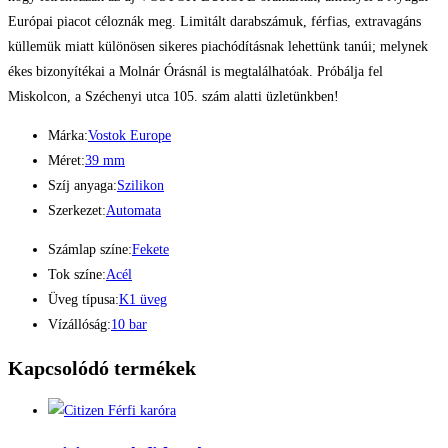
Európai piacot céloznák meg. Limitált darabszámuk, férfias, extravagáns
küllemük miatt különösen sikeres piachódításnak lehettünk tanúi; melynek
ékes bizonyítékai a Molnár Órásnál is megtalálhatóak. Próbálja fel
Miskolcon, a Széchenyi utca 105. szám alatti üzletünkben!
Márka:
Vostok Europe
Méret:
39 mm
Szíj anyaga:
Szilikon
Szerkezet:
Automata
Számlap színe:
Fekete
Tok színe:
Acél
Üveg típusa:
K1 üveg
Vízállóság:
10 bar
Kapcsolódó termékek