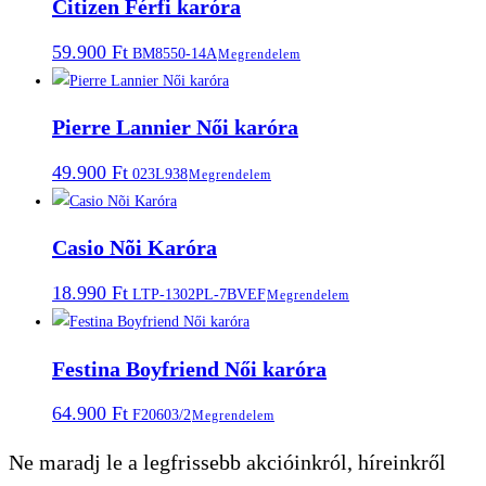
Citizen Férfi karóra
59.900
Ft
BM8550-14A
Megrendelem
Pierre Lannier Női karóra
49.900
Ft
023L938
Megrendelem
Casio Nõi Karóra
18.990
Ft
LTP-1302PL-7BVEF
Megrendelem
Festina Boyfriend Női karóra
64.900
Ft
F20603/2
Megrendelem
Ne maradj le a legfrissebb akcióinkról, híreinkről