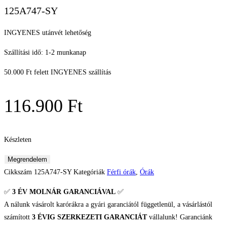
125A747-SY
INGYENES utánvét lehetőség
Szállítási idő: 1-2 munkanap
50.000 Ft felett INGYENES szállítás
116.900
Ft
Készleten
Vostok
Megrendelem
Europe
Cikkszám
125A747-SY
Kategóriák
Férfi órák
,
Órák
N1
✅
3 ÉV
MOLNÁR GARANCIÁVAL
✅
Rocket
A nálunk vásárolt karórákra a gyári garanciától függetlenül, a vásárlástól
Compact
számított
3 ÉVIG SZERKEZETI GARANCIÁT
vállalunk! Garanciánk
Férfi