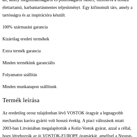
élettartamú, karbantartásmentes teljesítményt. Egy kifinomult társ, amely a
tartósságra és az inspirációra készült.
100% származási garancia
Kizárólag eredeti termékek
Extra termék garancia
Minden termékünk garanciális
Folyamatos szállítás
Minden munkanapon szállítunk
Termék leírása
Az eredetileg orosz tulajdonban lévõ VOSTOK óragyár a legnagyobb
mechanikus karóra gyártó volt hosszú évekig. A piaci változások miatt
2003-ban Litvániában megalapították a Koliz-Vostok gyárat, azzal a céllal,
hogy létrehozzák az új VOSTOK-EUROPE óramárkát, amellyel a Nyugat-