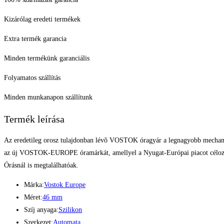
Kizárólag eredeti termékek
Extra termék garancia
Minden termékünk garanciális
Folyamatos szállítás
Minden munkanapon szállítunk
Termék leírása
Az eredetileg orosz tulajdonban lévõ VOSTOK óragyár a legnagyobb mechanikus
az új VOSTOK-EUROPE óramárkát, amellyel a Nyugat-Európai piacot céloznák 
Órásnál is megtalálhatóak.
Márka:
Vostok Europe
Méret:
46 mm
Szíj anyaga:
Szilikon
Szerkezet:
Automata