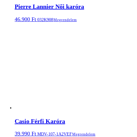
Pierre Lannier Női karóra
46.900
Ft
032K908
Megrendelem
Casio Férfi Karóra
39.990
Ft
MDV-107-1A2VEF
Megrendelem