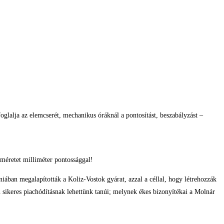
glalja az elemcserét, mechanikus óráknál a pontosítást, beszabályzást –
méretet milliméter pontossággal!
ában megalapították a Koliz-Vostok gyárat, azzal a céllal, hogy létrehozzák
keres piachódításnak lehettünk tanúi; melynek ékes bizonyítékai a Molnár