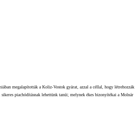
ában megalapították a Koliz-Vostok gyárat, azzal a céllal, hogy létrehozzák
keres piachódításnak lehettünk tanúi; melynek ékes bizonyítékai a Molnár