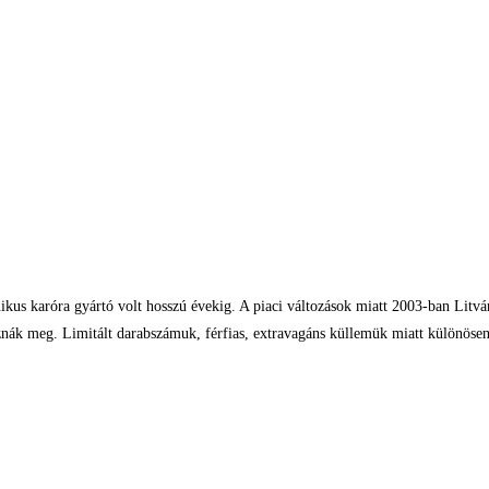
 karóra gyártó volt hosszú évekig. A piaci változások miatt 2003-ban Litváni
meg. Limitált darabszámuk, férfias, extravagáns küllemük miatt különösen si