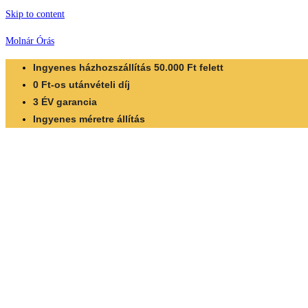
Skip to content
Molnár Órás
Ingyenes házhozszállítás 50.000 Ft felett
0 Ft-os utánvételi díj
3 ÉV garancia
Ingyenes méretre állítás