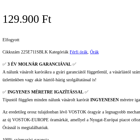
129.900
Ft
Elfogyott
Cikkszám
225E711SBLK
Kategóriák
Férfi órák
,
Órák
✅
3 ÉV
MOLNÁR GARANCIÁVAL
✅
A nálunk vásárolt karórákra a gyári garanciától függetlenül, a vásárlástól szá
üzletünkben vagy akár háztól-házig szolgáltatással is!
✅
INGYENES MÉRETRE IGAZÍTÁSSAL
✅
Típustól függően minden nálunk vásárolt karórát
INGYENESEN
méretre iga
Az eredetileg orosz tulajdonban lévõ VOSTOK óragyár a legnagyobb mechanikus
az új VOSTOK-EUROPE óramárkát, amellyel a Nyugat-Európai piacot céloznák 
Órásnál is megtalálhatóak.
100% származási garancia