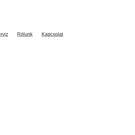
rviz
Rólunk
Kapcsolat