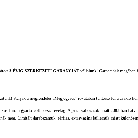
mított
3 ÉVIG SZERKEZETI GARANCIÁT
vállalunk! Garanciánk magában fo
zítunk! Kérjük a megrendelés „Megjegyzés” rovatában tüntesse fel a csukló kör
 karóra gyártó volt hosszú évekig. A piaci változások miatt 2003-ban Litváni
meg. Limitált darabszámuk, férfias, extravagáns küllemük miatt különösen si