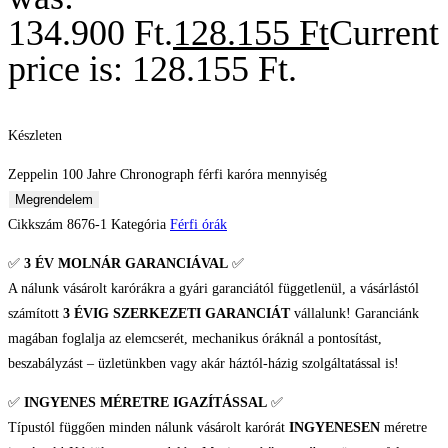
134.900 Ft.
128.155
Ft
Current
price is: 128.155 Ft.
Készleten
Zeppelin 100 Jahre Chronograph férfi karóra mennyiség
Megrendelem
Cikkszám
8676-1
Kategória
Férfi órák
✅
3 ÉV
MOLNÁR GARANCIÁVAL
✅
A nálunk vásárolt karórákra a gyári garanciától függetlenül, a vásárlástól
számított
3 ÉVIG SZERKEZETI GARANCIÁT
vállalunk! Garanciánk
magában foglalja az elemcserét, mechanikus óráknál a pontosítást,
beszabályzást – üzletünkben vagy akár háztól-házig szolgáltatással is!
✅
INGYENES MÉRETRE IGAZÍTÁSSAL
✅
Típustól függően minden nálunk vásárolt karórát
INGYENESEN
méretre