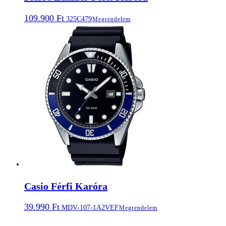
109.900
Ft
325C479
Megrendelem
Casio Férfi Karóra
39.990
Ft
MDV-107-1A2VEF
Megrendelem