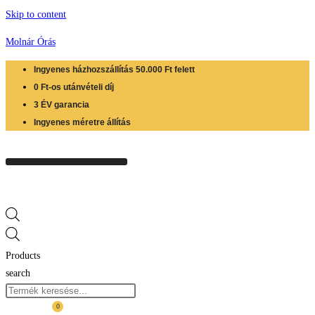
Skip to content
Molnár Órás
Ingyenes házhozszállítás 50.000 Ft felett
0 Ft-os utánvételi díj
3 ÉV garancia
Ingyenes méretre állítás
Products
search
0