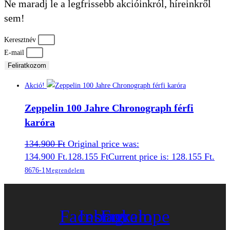
Ne maradj le a legfrissebb akcióinkról, híreinkről
sem!
Keresztnév
E-mail
Feliratkozom
Akció!
Zeppelin 100 Jahre Chronograph férfi
karóra
134.900
Ft
Original price was:
134.900 Ft.
128.155
Ft
Current price is: 128.155 Ft.
8676-1
Megrendelem
Facebook
Instagram
Envelope