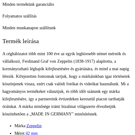
Minden termékünk garanciális
Folyamatos szállítás
Minden munkanapon szállítunk
Termék leírása
A céghálózatot több mint 100 éve az egyik leghíresebb német mérnök és
vállalkozó, Ferdinand Graf von Zeppelin (1838-1917) alapította, a
kormányozható léghajók kifejlesztésére és gyártására, és mind a mai napig
létezik. Kifejezetten fontosnak tartjuk, hogy a márkáinkban igaz történetek
köszönjenek vissza, ezért csak valódi fotókat és videókat használunk. Mi a
hagyományos termékeket választjuk, és több időt szánunk egy márka
kifejlesztésére, így a partnereink évtizedeken keresztül piacon tarthatják
óráinkat. A márka minősége iránti bizalmat világszerte élvezhetjük
köszönhetően a „MADE IN GERMANY” minősítésnek.
Márka:
Zeppelin
Méret:
42 mm