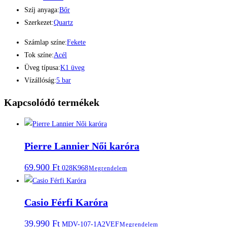
Szíj anyaga:
Bőr
Szerkezet:
Quartz
Számlap színe:
Fekete
Tok színe:
Acél
Üveg típusa:
K1 üveg
Vízállóság:
5 bar
Kapcsolódó termékek
Pierre Lannier Női karóra
69.900
Ft
028K968
Megrendelem
Casio Férfi Karóra
39.990
Ft
MDV-107-1A2VEF
Megrendelem