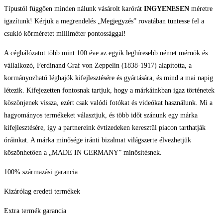
Típustól függően minden nálunk vásárolt karórát
INGYENESEN
méretre
igazítunk! Kérjük a megrendelés „Megjegyzés” rovatában tüntesse fel a
csukló körméretet milliméter pontossággal!
A céghálózatot több mint 100 éve az egyik leghíresebb német mérnök és
vállalkozó, Ferdinand Graf von Zeppelin (1838-1917) alapította, a
kormányozható léghajók kifejlesztésére és gyártására, és mind a mai napig
létezik. Kifejezetten fontosnak tartjuk, hogy a márkáinkban igaz történetek
köszönjenek vissza, ezért csak valódi fotókat és videókat használunk. Mi a
hagyományos termékeket választjuk, és több időt szánunk egy márka
kifejlesztésére, így a partnereink évtizedeken keresztül piacon tarthatják
óráinkat. A márka minősége iránti bizalmat világszerte élvezhetjük
köszönhetően a „MADE IN GERMANY” minősítésnek.
100% származási garancia
Kizárólag eredeti termékek
Extra termék garancia