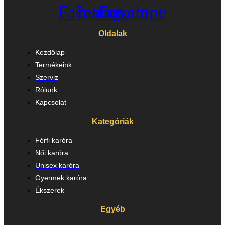
Facebook
Instagram
Envelope
Oldalak
Kezdőlap
Termékeink
Szerviz
Rólunk
Kapcsolat
Kategóriák
Férfi karóra
Női karóra
Unisex karóra
Gyermek karóra
Ékszerek
Egyéb