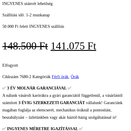
INGYENES utánvét lehetőség
Szállítási idő: 1-2 munkanap
50.000 Ft felett INGYENES szállítás
Original
Current
148.500
Ft
141.075
Ft
price
price
was:
is:
Elfogyott
148.500 Ft.
141.075 
Cikkszám
7680-2
Kategóriák
Férfi órák
,
Órák
✅
3 ÉV
MOLNÁR GARANCIÁVAL
✅
A nálunk vásárolt karórákra a gyári garanciától függetlenül, a vásárlástól
számított
3 ÉVIG SZERKEZETI GARANCIÁT
vállalunk! Garanciánk
magában foglalja az elemcserét, mechanikus óráknál a pontosítást,
beszabályzást – üzletünkben vagy akár háztól-házig szolgáltatással is!
✅
INGYENES MÉRETRE IGAZÍTÁSSAL
✅