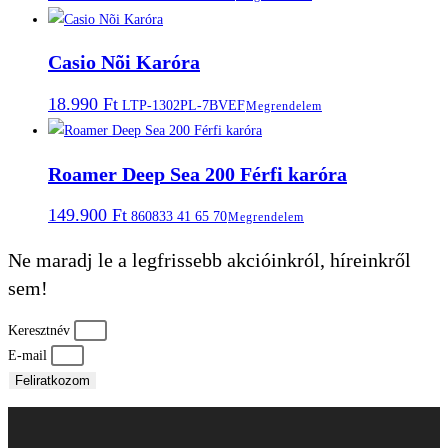
Casio Nõi Karóra
18.990
Ft
LTP-1302PL-7BVEF
Megrendelem
Roamer Deep Sea 200 Férfi karóra
149.900
Ft
860833 41 65 70
Megrendelem
Ne maradj le a legfrissebb akcióinkról, híreinkről
sem!
Keresztnév
E-mail
Feliratkozom