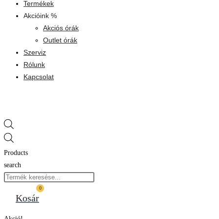
Termékek
Akcióink %
Akciós órák
Outlet órák
Szerviz
Rólunk
Kapcsolat
Products
search
0
Kosár
Akció!