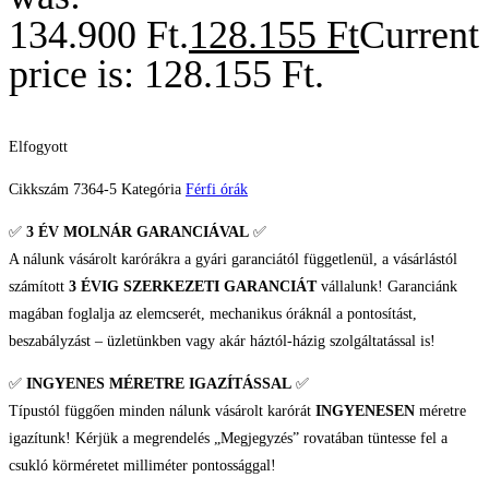
134.900 Ft.
128.155
Ft
Current
price is: 128.155 Ft.
Elfogyott
Cikkszám
7364-5
Kategória
Férfi órák
✅
3 ÉV
MOLNÁR GARANCIÁVAL
✅
A nálunk vásárolt karórákra a gyári garanciától függetlenül, a vásárlástól
számított
3 ÉVIG SZERKEZETI GARANCIÁT
vállalunk! Garanciánk
magában foglalja az elemcserét, mechanikus óráknál a pontosítást,
beszabályzást – üzletünkben vagy akár háztól-házig szolgáltatással is!
✅
INGYENES MÉRETRE IGAZÍTÁSSAL
✅
Típustól függően minden nálunk vásárolt karórát
INGYENESEN
méretre
igazítunk! Kérjük a megrendelés „Megjegyzés” rovatában tüntesse fel a
csukló körméretet milliméter pontossággal!