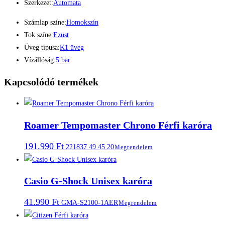
Szerkezet:
Automata
Számlap színe:
Homokszín
Tok színe:
Ezüst
Üveg típusa:
K1 üveg
Vízállóság:
5 bar
Kapcsolódó termékek
Roamer Tempomaster Chrono Férfi karóra
191.990
Ft
221837 49 45 20
Megrendelem
Casio G-Shock Unisex karóra
41.990
Ft
GMA-S2100-1AER
Megrendelem