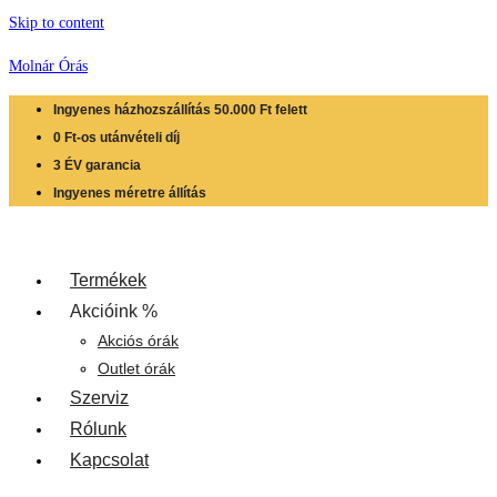
Skip to content
Molnár Órás
Ingyenes házhozszállítás 50.000 Ft felett
0 Ft-os utánvételi díj
3 ÉV garancia
Ingyenes méretre állítás
Termékek
Akcióink %
Akciós órák
Outlet órák
Szerviz
Rólunk
Kapcsolat