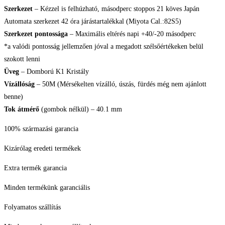
Szerkezet
– Kézzel is felhúzható, másodperc stoppos 21 köves Japán
Automata szerkezet 42 óra járástartalékkal (Miyota Cal.:82S5)
Szerkezet pontossága
– Maximális eltérés napi +40/-20 másodperc
*a valódi pontosság jellemzően jóval a megadott szélsőértékeken belül
szokott lenni
Üveg
– Domború K1 Kristály
Vízállóság
– 50M (Mérsékelten vízálló, úszás, fürdés még nem ajánlott
benne)
Tok átmérő
(gombok nélkül) – 40.1 mm
100% származási garancia
Kizárólag eredeti termékek
Extra termék garancia
Minden termékünk garanciális
Folyamatos szállítás