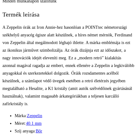
Minden munkanapon szállítunk
Termék leírása
A Zeppelin órák az Iron Annie-hez hasonlóan a POINTtec németországi
székhelyű anyacég égisze alatt készülnek, a híres német mérnök, Ferdinand
von Zeppelin által megálmodott léghajó ihlette. A márka emblémája is ezt
az ikonikus járművet szimbolizálja. Az órák dizájnja ezt az időszakot, a
nagy innovációk idejét eleveníti meg. Ez a „modern retró” kialakítás
azonnal magával ragadja az embert, ennek ellenére a Zeppelin a legkiválóbb
anyagokkal és szerkezetekkel dolgozik. Óráik rozsdamentes acélból
készülnek, a számlapot védő üvegek esetében a retró életérzés jegyében
megtalálható a Hesalite, a K1 kristály (amit autók szélvédőinek gyártásánál
használnak), valamint magasabb árkategóriákban a teljesen karcálló
zafírkristály is.
Márka:
Zeppelin
Méret:
40.1 mm
Szíj anyaga:
Bőr