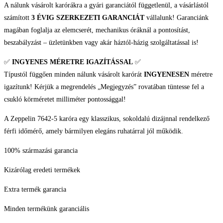
A nálunk vásárolt karórákra a gyári garanciától függetlenül, a vásárlástól
számított
3 ÉVIG SZERKEZETI GARANCIÁT
vállalunk! Garanciánk
magában foglalja az elemcserét, mechanikus óráknál a pontosítást,
beszabályzást – üzletünkben vagy akár háztól-házig szolgáltatással is!
✅
INGYENES MÉRETRE IGAZÍTÁSSAL
✅
Típustól függően minden nálunk vásárolt karórát
INGYENESEN
méretre
igazítunk! Kérjük a megrendelés „Megjegyzés” rovatában tüntesse fel a
csukló körméretet milliméter pontossággal!
A Zeppelin 7642-5 karóra egy klasszikus, sokoldalú dizájnnal rendelkező
férfi időmérő, amely bármilyen elegáns ruhatárral jól működik.
100% származási garancia
Kizárólag eredeti termékek
Extra termék garancia
Minden termékünk garanciális