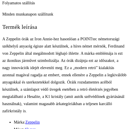
Folyamatos szállítás
Minden munkanapon szállítunk
Termék leírása
A Zeppelin órák az Iron Annie-hez hasonlóan a POINTtec németországi
székhelyű anyacég égisze alatt készülnek, a híres német mérnök, Ferdinand
von Zeppelin által megálmodott léghajó ihlette. A márka emblémája is ezt
az ikonikus járművet szimbolizálja. Az órák dizájnja ezt az időszakot, a
nagy innovációk idejét eleveníti meg. Ez a „modern retró” kialakítás
azonnal magával ragadja az embert, ennek ellenére a Zeppelin a legkiválóbb
anyagokkal és szerkezetekkel dolgozik. Óráik rozsdamentes acélból
készülnek, a számlapot védő üvegek esetében a retró életérzés jegyében
megtalálható a Hesalite, a K1 kristály (amit autók szélvédőinek gyártásánál
használnak), valamint magasabb árkategóriákban a teljesen karcálló
zafírkristály is.
Márka:
Zeppelin