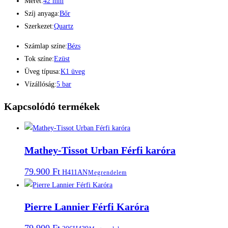
Méret:
42 mm
Szíj anyaga:
Bőr
Szerkezet:
Quartz
Számlap színe:
Bézs
Tok színe:
Ezüst
Üveg típusa:
K1 üveg
Vízállóság:
5 bar
Kapcsolódó termékek
Mathey-Tissot Urban Férfi karóra
79.900
Ft
H411AN
Megrendelem
Pierre Lannier Férfi Karóra
79.900
Ft