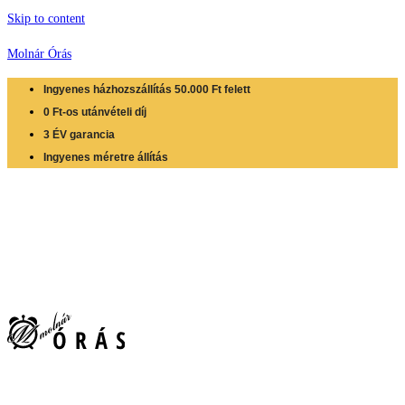
Skip to content
Molnár Órás
Ingyenes házhozszállítás 50.000 Ft felett
0 Ft-os utánvételi díj
3 ÉV garancia
Ingyenes méretre állítás