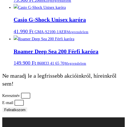
206H439
Megrendelem
Casio G-Shock Unisex karóra
41.990
Ft
GMA-S2100-1AER
Megrendelem
Roamer Deep Sea 200 Férfi karóra
149.900
Ft
860833 41 65 70
Megrendelem
Ne maradj le a legfrissebb akcióinkról, híreinkről
sem!
Keresztnév
E-mail
Feliratkozom