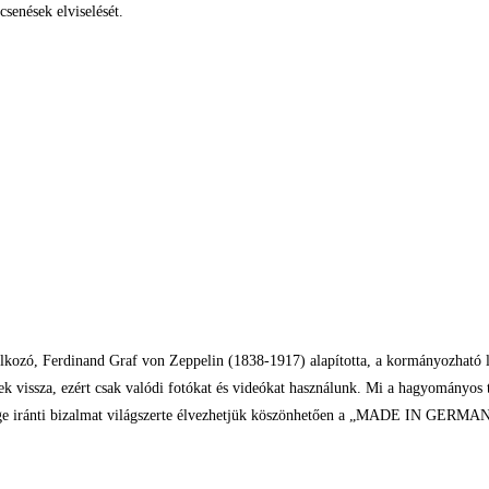
csenések elviselését.
lalkozó, Ferdinand Graf von Zeppelin (1838-1917) alapította, a kormányozható légha
k vissza, ezért csak valódi fotókat és videókat használunk. Mi a hagyományos t
ősége iránti bizalmat világszerte élvezhetjük köszönhetően a „MADE IN GERMA