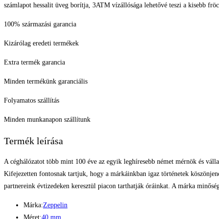
számlapot hessalit üveg borítja, 3ATM vízállósága lehetővé teszi a kisebb fröc
100% származási garancia
Kizárólag eredeti termékek
Extra termék garancia
Minden termékünk garanciális
Folyamatos szállítás
Minden munkanapon szállítunk
Termék leírása
A céghálózatot több mint 100 éve az egyik leghíresebb német mérnök és vál
Kifejezetten fontosnak tartjuk, hogy a márkáinkban igaz történetek köszönjene
partnereink évtizedeken keresztül piacon tarthatják óráinkat. A márka min
Márka:
Zeppelin
Méret:
40 mm