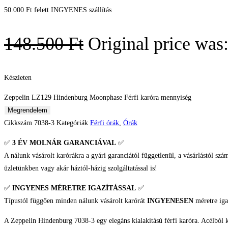
50.000 Ft felett INGYENES szállítás
148.500
Ft
Original price was
Készleten
Zeppelin LZ129 Hindenburg Moonphase Férfi karóra mennyiség
Megrendelem
Cikkszám
7038-3
Kategóriák
Férfi órák
,
Órák
✅
3 ÉV
MOLNÁR GARANCIÁVAL
✅
A nálunk vásárolt karórákra a gyári garanciától függetlenül, a vásárlástól szá
üzletünkben vagy akár háztól-házig szolgáltatással is!
✅
INGYENES MÉRETRE IGAZÍTÁSSAL
✅
Típustól függően minden nálunk vásárolt karórát
INGYENESEN
méretre iga
A Zeppelin Hindenburg 7038-3 egy elegáns kialakítású férfi karóra. Acélból ké