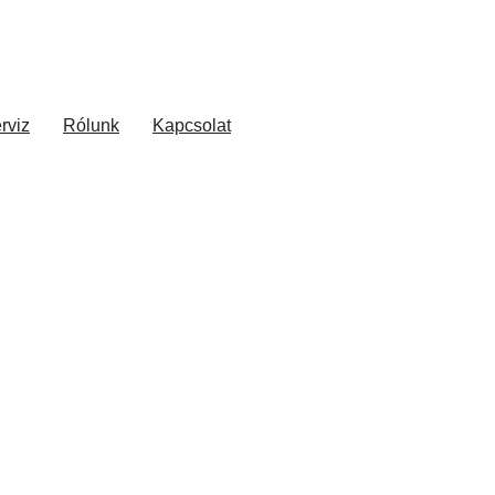
rviz
Rólunk
Kapcsolat