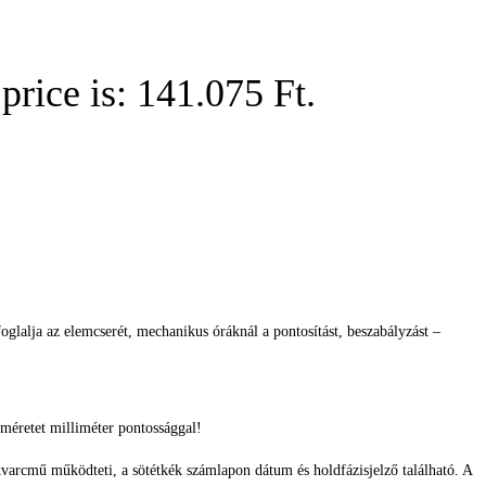
price is: 141.075 Ft.
glalja az elemcserét, mechanikus óráknál a pontosítást, beszabályzást –
méretet milliméter pontossággal!
 kvarcmű működteti, a sötétkék számlapon dátum és holdfázisjelző található. A