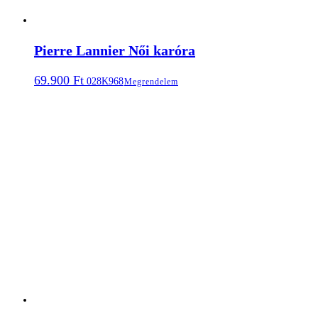
Pierre Lannier Női karóra
69.900
Ft
028K968
Megrendelem