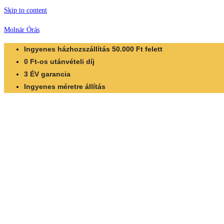
Skip to content
Molnár Órás
Ingyenes házhozszállítás 50.000 Ft felett
0 Ft-os utánvételi díj
3 ÉV garancia
Ingyenes méretre állítás