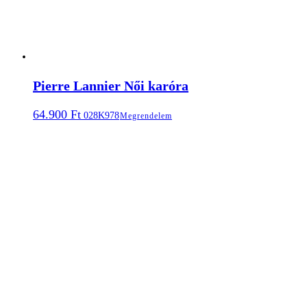
Pierre Lannier Női karóra
64.900
Ft
028K978
Megrendelem