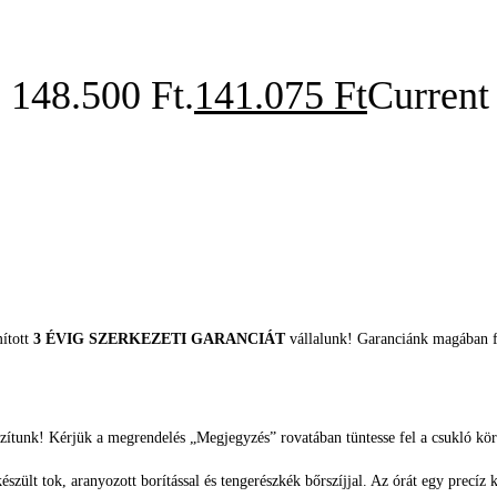
: 148.500 Ft.
141.075
Ft
Current 
mított
3 ÉVIG SZERKEZETI GARANCIÁT
vállalunk! Garanciánk magában fo
zítunk! Kérjük a megrendelés „Megjegyzés” rovatában tüntesse fel a csukló kör
szült tok, aranyozott borítással és tengerészkék bőrszíjjal. Az órát egy precíz