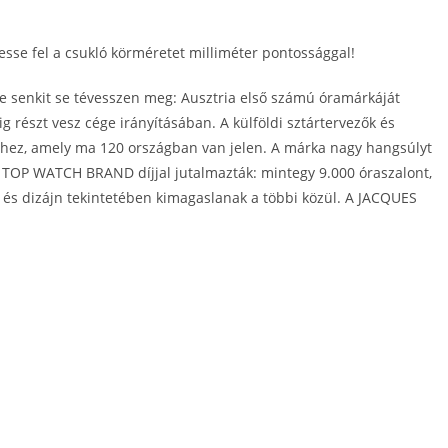
sse fel a csukló körméretet milliméter pontossággal!
 senkit se tévesszen meg: Ausztria első számú óramárkáját
ig részt vesz cége irányításában. A külföldi sztártervezők és
éhez, amely ma 120 országban van jelen. A márka nagy hangsúlyt
an TOP WATCH BRAND díjjal jutalmazták: mintegy 9.000 óraszalont,
 és dizájn tekintetében kimagaslanak a többi közül. A JACQUES