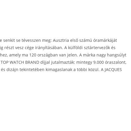
 senkit se tévesszen meg: Ausztria első számú óramárkáját
ig részt vesz cége irányításában. A külföldi sztártervezők és
éhez, amely ma 120 országban van jelen. A márka nagy hangsúlyt
an TOP WATCH BRAND díjjal jutalmazták: mintegy 9.000 óraszalont,
 és dizájn tekintetében kimagaslanak a többi közül. A JACQUES