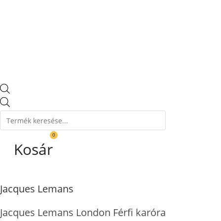
Products
search
0
Kosár
Jacques Lemans
Jacques Lemans London Férfi karóra