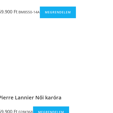
59.900
Ft
BM8550-14A
MEGRENDELEM
Pierre Lannier Női karóra
69.900
Ft
028K968
MEGRENDELEM