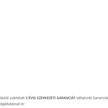
rlástól számított
3 ÉVIG SZERKEZETI GARANCIÁT
vállalunk! Garanciá
lgáltatással is!