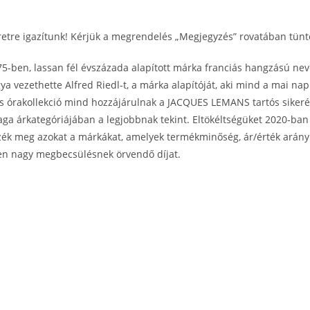
tre igazítunk! Kérjük a megrendelés „Megjegyzés” rovatában tünte
ben, lassan fél évszázada alapított márka franciás hangzású neve
gya vezethette Alfred Riedl-t, a márka alapítóját, aki mind a mai nap
s órakollekció mind hozzájárulnak a JACQUES LEMANS tartós siker
maga árkategóriájában a legjobbnak tekint. Eltökéltségüket 2020-b
zék meg azokat a márkákat, amelyek termékminőség, ár/érték arány
en nagy megbecsülésnek örvendő díjat.