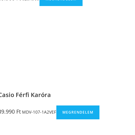
Casio Férfi Karóra
39.990
Ft
MDV-107-1A2VEF
MEGRENDELEM