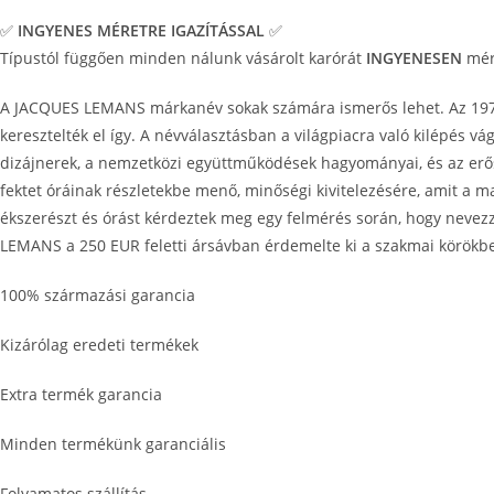
✅
INGYENES MÉRETRE IGAZÍTÁSSAL
✅
Típustól függően minden nálunk vásárolt karórát
INGYENESEN
mére
A JACQUES LEMANS márkanév sokak számára ismerős lehet. Az 1975-
keresztelték el így. A névválasztásban a világpiacra való kilépés vá
dizájnerek, a nemzetközi együttműködések hagyományai, és az erő
fektet óráinak részletekbe menő, minőségi kivitelezésére, amit a 
ékszerészt és órást kérdeztek meg egy felmérés során, hogy nevez
LEMANS a 250 EUR feletti ársávban érdemelte ki a szakmai körökb
100% származási garancia
Kizárólag eredeti termékek
Extra termék garancia
Minden termékünk garanciális
Folyamatos szállítás