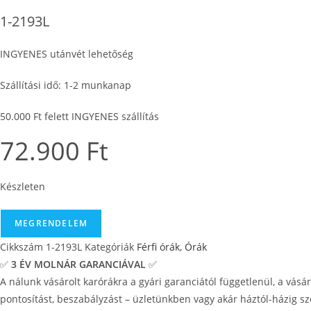
1-2193L
INGYENES utánvét lehetőség
Szállítási idő: 1-2 munkanap
50.000 Ft felett INGYENES szállítás
72.900
Ft
Készleten
Jacques
MEGRENDELEM
Lemans
Cikkszám
1-2193L
Kategóriák
Férfi órák
,
Órák
London
✅
3 ÉV
MOLNÁR GARANCIÁVAL
✅
Férfi
A nálunk vásárolt karórákra a gyári garanciától függetlenül, a vásá
karóra
pontosítást, beszabályzást – üzletünkben vagy akár háztól-házig szo
mennyiség