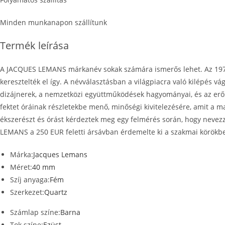
Minden munkanapon szállítunk
Termék leírása
A JACQUES LEMANS márkanév sokak számára ismerős lehet. Az 1975-
keresztelték el így. A névválasztásban a világpiacra való kilépés vá
dizájnerek, a nemzetközi együttműködések hagyományai, és az erő
fektet óráinak részletekbe menő, minőségi kivitelezésére, amit a 
ékszerészt és órást kérdeztek meg egy felmérés során, hogy nevez
LEMANS a 250 EUR feletti ársávban érdemelte ki a szakmai körökb
Márka:
Jacques Lemans
Méret:
40 mm
Szíj anyaga:
Fém
Szerkezet:
Quartz
Számlap színe:
Barna
Tok színe:
Ezüst