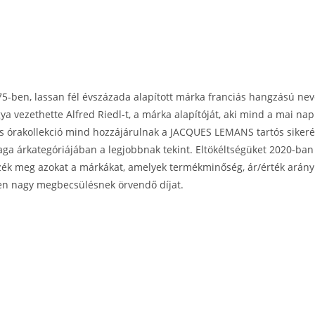
ben, lassan fél évszázada alapított márka franciás hangzású neve
gya vezethette Alfred Riedl-t, a márka alapítóját, aki mind a mai nap
s órakollekció mind hozzájárulnak a JACQUES LEMANS tartós siker
maga árkategóriájában a legjobbnak tekint. Eltökéltségüket 2020-b
zék meg azokat a márkákat, amelyek termékminőség, ár/érték arány
en nagy megbecsülésnek örvendő díjat.