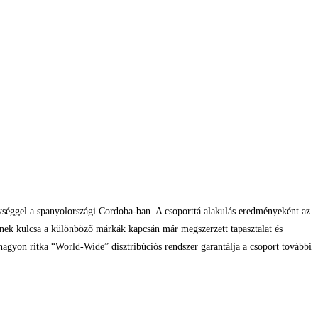
gységgel a spanyolországi Cordoba-ban. A csoporttá alakulás eredményeként az
kerének kulcsa a különböző márkák kapcsán már megszerzett tapasztalat és
a nagyon ritka “World-Wide” disztribúciós rendszer garantálja a csoport további