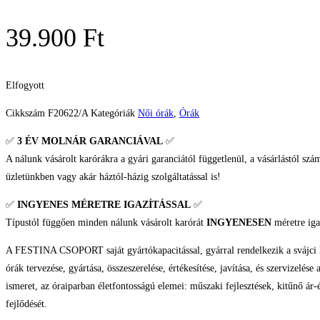
39.900
Ft
Elfogyott
Cikkszám
F20622/A
Kategóriák
Női órák
,
Órák
✅
3 ÉV
MOLNÁR GARANCIÁVAL
✅
A nálunk vásárolt karórákra a gyári garanciától függetlenül, a vásárlástól szá
üzletünkben vagy akár háztól-házig szolgáltatással is!
✅
INGYENES MÉRETRE IGAZÍTÁSSAL
✅
Típustól függően minden nálunk vásárolt karórát
INGYENESEN
méretre iga
A FESTINA CSOPORT saját gyártókapacitással, gyárral rendelkezik a svájci Her
órák tervezése, gyártása, összeszerelése, értékesítése, javítása, és szervizel
ismeret, az óraiparban életfontosságú elemei: műszaki fejlesztések, kitűnő ár-
fejlődését.