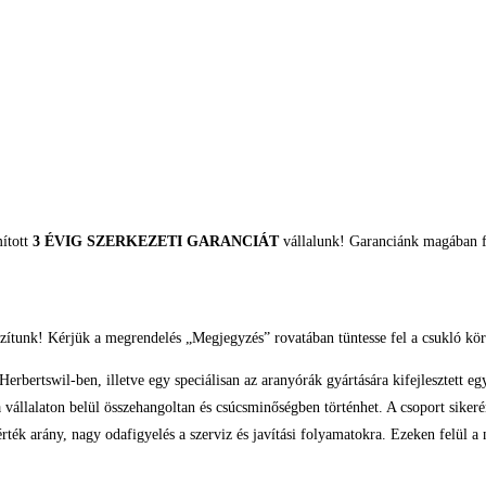
mított
3 ÉVIG SZERKEZETI GARANCIÁT
vállalunk! Garanciánk magában fo
zítunk! Kérjük a megrendelés „Megjegyzés” rovatában tüntesse fel a csukló kör
bertswil-ben, illetve egy speciálisan az aranyórák gyártására kifejlesztett e
ése a vállalaton belül összehangoltan és csúcsminőségben történhet. A csoport si
érték arány, nagy odafigyelés a szerviz és javítási folyamatokra. Ezeken felül 