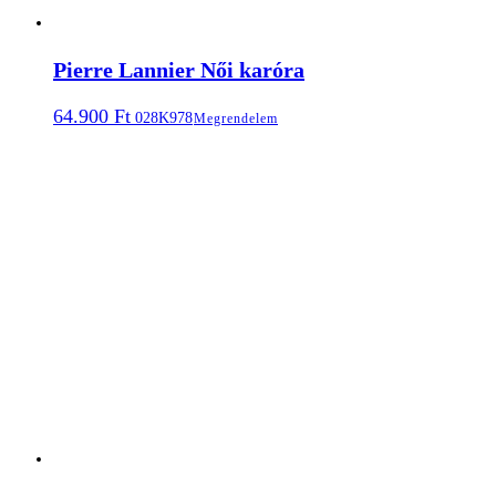
Pierre Lannier Női karóra
64.900
Ft
028K978
Megrendelem