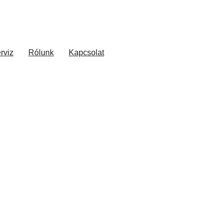
rviz
Rólunk
Kapcsolat