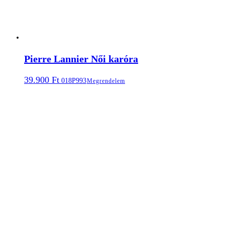
Pierre Lannier Női karóra
39.900
Ft
018P993
Megrendelem