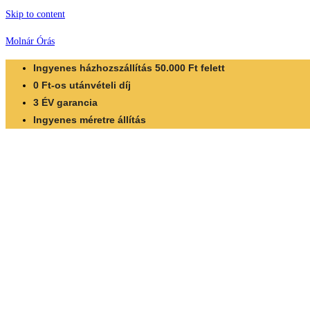
Skip to content
Molnár Órás
Ingyenes házhozszállítás 50.000 Ft felett
0 Ft-os utánvételi díj
3 ÉV garancia
Ingyenes méretre állítás