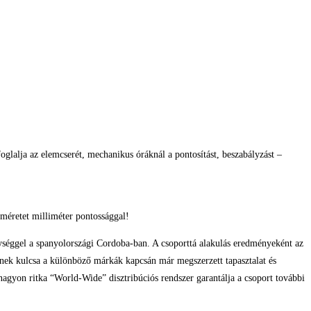
glalja az elemcserét, mechanikus óráknál a pontosítást, beszabályzást –
méretet milliméter pontossággal!
gységgel a spanyolországi Cordoba-ban. A csoporttá alakulás eredményeként az
kerének kulcsa a különböző márkák kapcsán már megszerzett tapasztalat és
a nagyon ritka “World-Wide” disztribúciós rendszer garantálja a csoport további