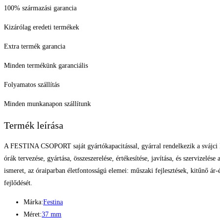
100% származási garancia
Kizárólag eredeti termékek
Extra termék garancia
Minden termékünk garanciális
Folyamatos szállítás
Minden munkanapon szállítunk
Termék leírása
A FESTINA CSOPORT saját gyártókapacitással, gyárral rendelkezik a svájci Her
órák tervezése, gyártása, összeszerelése, értékesítése, javítása, és szervizel
ismeret, az óraiparban életfontosságú elemei: műszaki fejlesztések, kitűnő ár-
fejlődését.
Márka:
Festina
Méret:
37 mm