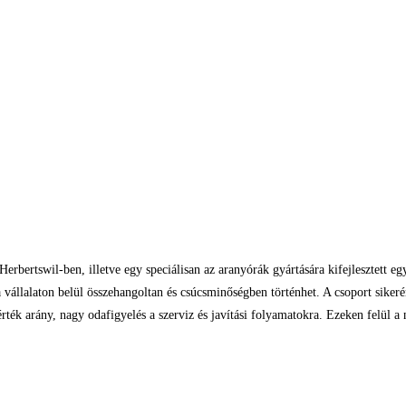
bertswil-ben, illetve egy speciálisan az aranyórák gyártására kifejlesztett e
ése a vállalaton belül összehangoltan és csúcsminőségben történhet. A csoport si
érték arány, nagy odafigyelés a szerviz és javítási folyamatokra. Ezeken felül 