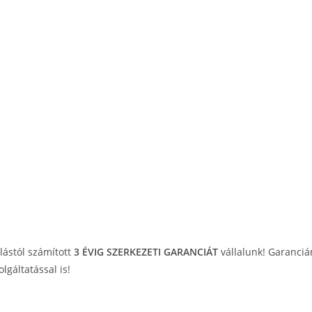
rlástól számított
3 ÉVIG SZERKEZETI GARANCIÁT
vállalunk! Garanciá
lgáltatással is!