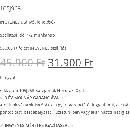
105J968
INGYENES utánvét lehetőség
Szállítási idő: 1-2 munkanap
50.000 Ft felett INGYENES szállítás
45.900
Ft
31.900
Ft
Original
Current
price
price
was:
is:
45.900 Ft.
31.900 Ft.
Elfogyott
Cikkszám
105J968
Kategóriák
Női órák
,
Órák
✅
3 ÉV
MOLNÁR GARANCIÁVAL
✅
A nálunk vásárolt karórákra a gyári garanciától függetlenül, a vásá
pontosítást, beszabályzást – üzletünkben vagy akár háztól-házig szo
✅
INGYENES MÉRETRE IGAZÍTÁSSAL
✅