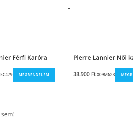
nier Férfi Karóra
Pierre Lannier Női k
38.900
Ft
5C479
009M628
MEGRENDELEM
MEGR
l sem!