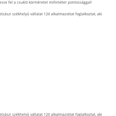
sse fel a csukló körméretet milliméter pontossággal!
lzászi székhelyû vállalat 120 alkalmazottat foglalkoztat, aki
lzászi székhelyû vállalat 120 alkalmazottat foglalkoztat, aki