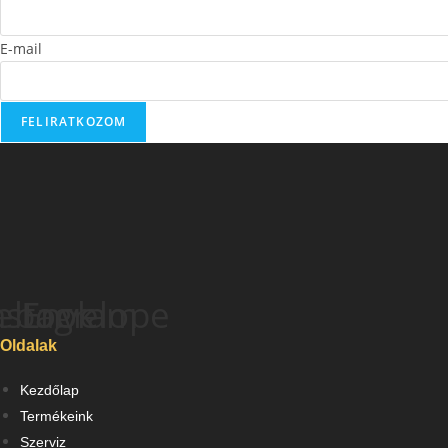
E-mail
FELIRATKOZOM
ebook
nstagram
Envelope
Oldalak
Kezdőlap
Termékeink
Szerviz