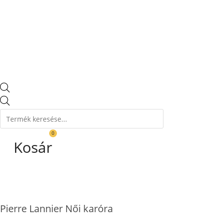
Products
search
0
Kosár
Pierre Lannier Női karóra