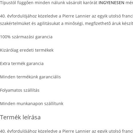
Típustól függően minden nálunk vásárolt karórát
INGYENESEN
mére
40. évfordulójához közeledve a Pierre Lannier az egyik utolsó francia
szakértelmüket és agilitásukat a minõségi, megfizethetõ áruk készí
100% származási garancia
Kizárólag eredeti termékek
Extra termék garancia
Minden termékünk garanciális
Folyamatos szállítás
Minden munkanapon szállítunk
Termék leírása
40. évfordulójához közeledve a Pierre Lannier az egyik utolsó francia