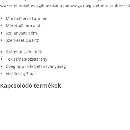
szakértelmüket és agilitásukat a minõségi, megfizethetõ áruk készí
Márka:
Pierre Lannier
Méret:
40 mm alatt
Szíj anyaga:
Fém
Szerkezet:
Quartz
Számlap színe:
Kék
Tok színe:
Rózsaarany
Üveg típusa:
Edzett ásványüveg
Vízállóság:
3 bar
Kapcsolódó termékek