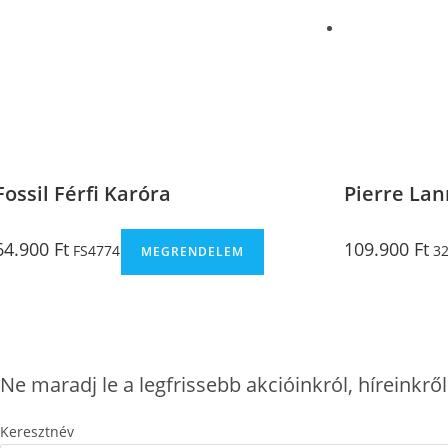
Fossil Férfi Karóra
Pierre Lan
64.900
Ft
109.900
Ft
FS4774
32
MEGRENDELEM
Ne maradj le a legfrissebb akcióinkról, híreinkrő
Keresztnév