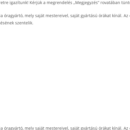
tre igazítunk! Kérjük a megrendelés „Megjegyzés” rovatában tünte
 óragyártó, mely saját mestereivel, saját gyártású órákat kínál. Az e
tésének szentelik.
 óragyártó, mely saját mestereivel, saját gyártású órákat kínál. Az e