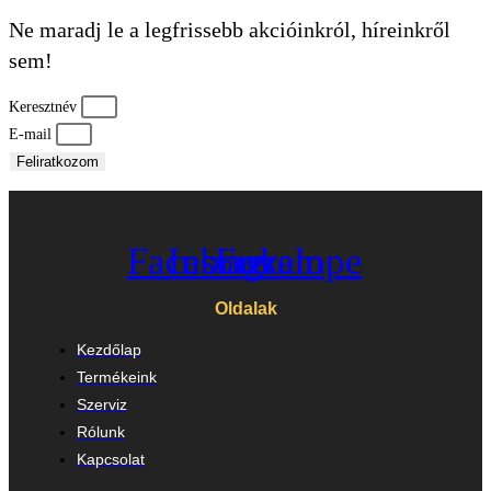
Ne maradj le a legfrissebb akcióinkról, híreinkről
sem!
Keresztnév
E-mail
Feliratkozom
Facebook
Instagram
Envelope
Oldalak
Kezdőlap
Termékeink
Szerviz
Rólunk
Kapcsolat