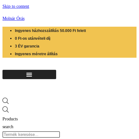
Skip to content
Molnár Órás
Ingyenes házhozszállítás 50.000 Ft felett
0 Ft-os utánvételi díj
3 ÉV garancia
Ingyenes méretre állítás
Products
search