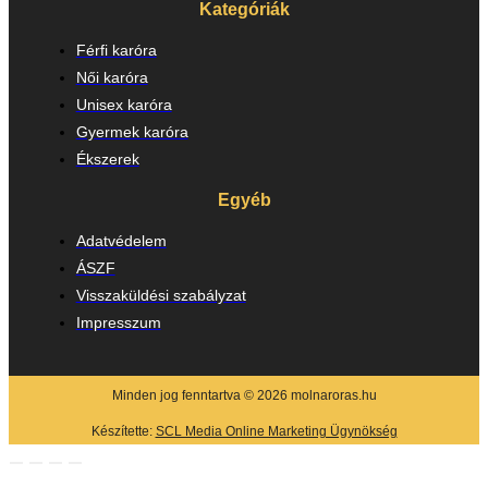
Kategóriák
Férfi karóra
Női karóra
Unisex karóra
Gyermek karóra
Ékszerek
Egyéb
Adatvédelem
ÁSZF
Visszaküldési szabályzat
Impresszum
Minden jog fenntartva © 2026 molnaroras.hu
Készítette:
SCL Media Online Marketing Ügynökség