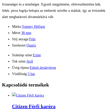
frissességet és a minőséget. Egyedi megjelenése, eltéveszthetetlen kék,
fehér, piros logója belopta az emberek szívébe a márkát, így az évtizedek
alatt meghatározó divatmárkává vált.
Márka:
Tommy Hilfiger
Méret:
38 mm
Szíj anyaga:
Fém
Szerkezet:
Quartz
Számlap színe:
Ezüst
Tok színe:
Acél
Üveg típusa:
Edzett ásványüveg
Vízállóság:
5 bar
Kapcsolódó termékek
Citizen Férfi karóra