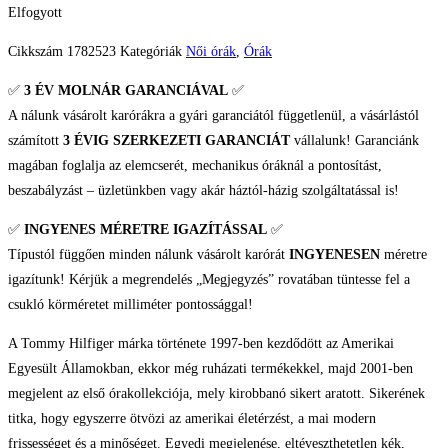
Elfogyott
Cikkszám
1782523
Kategóriák
Női órák
,
Órák
✅
3 ÉV
MOLNÁR GARANCIÁVAL
✅
A nálunk vásárolt karórákra a gyári garanciától függetlenül, a vásárlástól
számított
3 ÉVIG SZERKEZETI GARANCIÁT
vállalunk! Garanciánk
magában foglalja az elemcserét, mechanikus óráknál a pontosítást,
beszabályzást – üzletünkben vagy akár háztól-házig szolgáltatással is!
✅
INGYENES MÉRETRE IGAZÍTÁSSAL
✅
Típustól függően minden nálunk vásárolt karórát
INGYENESEN
méretre
igazítunk! Kérjük a megrendelés „Megjegyzés” rovatában tüntesse fel a
csukló körméretet milliméter pontossággal!
A Tommy Hilfiger márka története 1997-ben kezdődött az Amerikai
Egyesült Államokban, ekkor még ruházati termékekkel, majd 2001-ben
megjelent az első órakollekciója, mely kirobbanó sikert aratott. Sikerének
titka, hogy egyszerre ötvözi az amerikai életérzést, a mai modern
frissességet és a minőséget. Egyedi megjelenése, eltéveszthetetlen kék,