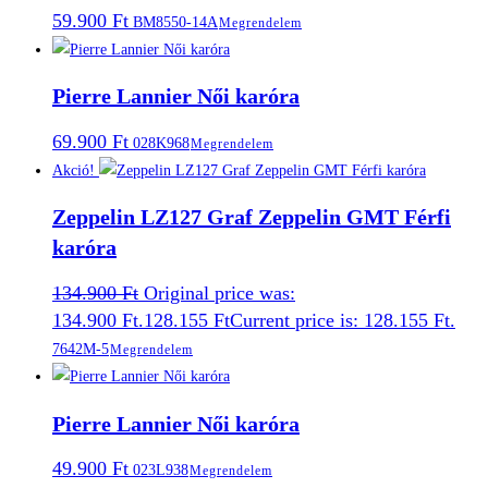
59.900
Ft
BM8550-14A
Megrendelem
Pierre Lannier Női karóra
69.900
Ft
028K968
Megrendelem
Akció!
Zeppelin LZ127 Graf Zeppelin GMT Férfi
karóra
134.900
Ft
Original price was:
134.900 Ft.
128.155
Ft
Current price is: 128.155 Ft.
7642M-5
Megrendelem
Pierre Lannier Női karóra
49.900
Ft
023L938
Megrendelem