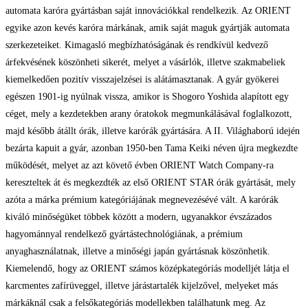
automata karóra gyártásban saját innovációkkal rendelkezik. Az ORIENT
egyike azon kevés karóra márkának, amik saját maguk gyártják automata
szerkezeteiket. Kimagasló megbízhatóságának és rendkívül kedvező
árfekvésének köszönheti sikerét, melyet a vásárlók, illetve szakmabeliek
kiemelkedően pozitív visszajelzései is alátámasztanak. A gyár gyökerei
egészen 1901-ig nyúlnak vissza, amikor is Shogoro Yoshida alapított egy
céget, mely a kezdetekben arany óratokok megmunkálásával foglalkozott,
majd később átállt órák, illetve karórák gyártására. A II. Világhaború idején
bezárta kapuit a gyár, azonban 1950-ben Tama Keiki néven újra megkezdte
működését, melyet az azt követő évben ORIENT Watch Company-ra
kereszteltek át és megkezdték az első ORIENT STAR órák gyártását, mely
azóta a márka prémium kategóriájának megnevezésévé vált. A karórák
kiváló minőségüket többek között a modern, ugyanakkor évszázados
hagyománnyal rendelkező gyártástechnológiának, a prémium
anyaghasználatnak, illetve a minőségi japán gyártásnak köszönhetik.
Kiemelendő, hogy az ORIENT számos középkategóriás modelljét látja el
karcmentes zafírüveggel, illetve járástartalék kijelzővel, melyeket más
márkáknál csak a felsőkategóriás modellekben találhatunk meg. Az