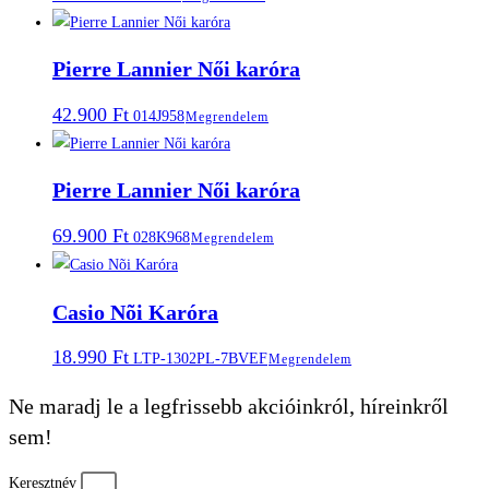
Pierre Lannier Női karóra
42.900
Ft
014J958
Megrendelem
Pierre Lannier Női karóra
69.900
Ft
028K968
Megrendelem
Casio Nõi Karóra
18.990
Ft
LTP-1302PL-7BVEF
Megrendelem
Ne maradj le a legfrissebb akcióinkról, híreinkről
sem!
Keresztnév