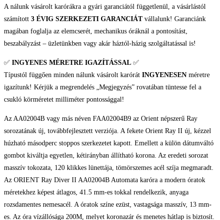
A nálunk vásárolt karórákra a gyári garanciától függetlenül, a vásárlástól
számított
3 ÉVIG SZERKEZETI GARANCIÁT
vállalunk! Garanciánk
magában foglalja az elemcserét, mechanikus óráknál a pontosítást,
beszabályzást – üzletünkben vagy akár háztól-házig szolgáltatással is!
✅
INGYENES MÉRETRE IGAZÍTÁSSAL
✅
Típustól függően minden nálunk vásárolt karórát
INGYENESEN
méretre
igazítunk! Kérjük a megrendelés „Megjegyzés” rovatában tüntesse fel a
csukló körméretet milliméter pontossággal!
Az AA02004B vagy más néven FAA02004B9 az Orient népszerű Ray
sorozatának új, továbbfejlesztett verziója. A fekete Orient Ray II új, kézzel
húzható másodperc stoppos szerkezetet kapott. Emellett a külön dátumváltó
gombot kiváltja egyetlen, kétirányban állítható korona. Az eredeti sorozat
masszív tokozata, 120 klikkes lünettája, tömörszemes acél szíja megmaradt.
Az ORIENT Ray Diver II AA02004B Automata karóra a modern óratok
méretekhez képest átlagos, 41.5 mm-es tokkal rendelkezik, anyaga
rozsdamentes nemesacél. A óratok színe ezüst, vastagsága masszív, 13 mm-
es. Az óra vízállósága 200M, melyet koronazár és menetes hátlap is biztosít.