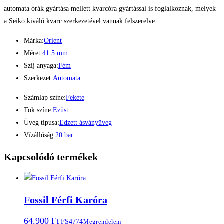
automata órák gyártása mellett kvarcóra gyártással is foglalkoznak, melyek
a Seiko kiváló kvarc szerkezetével vannak felszerelve.
Márka:
Orient
Méret:
41.5 mm
Szíj anyaga:
Fém
Szerkezet:
Automata
Számlap színe:
Fekete
Tok színe:
Ezüst
Üveg típusa:
Edzett ásványüveg
Vízállóság:
20 bar
Kapcsolódó termékek
Fossil Férfi Karóra
64.900
Ft
FS4774
Megrendelem