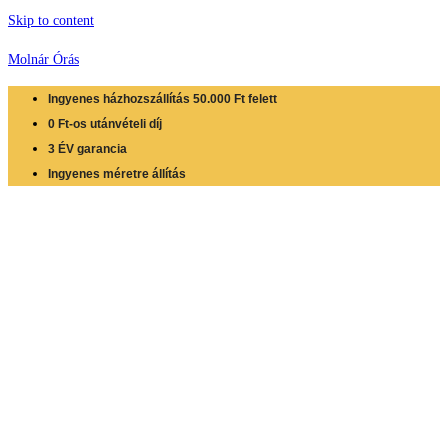
Skip to content
Molnár Órás
Ingyenes házhozszállítás 50.000 Ft felett
0 Ft-os utánvételi díj
3 ÉV garancia
Ingyenes méretre állítás