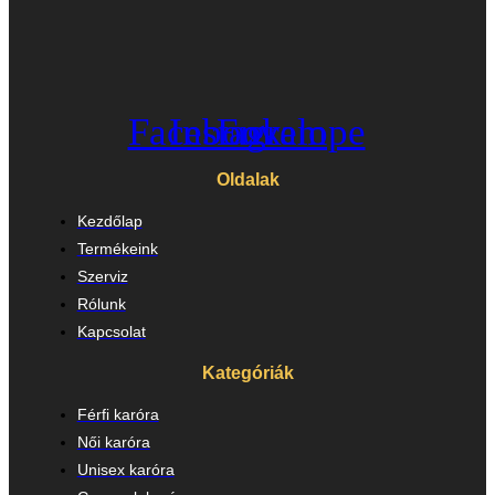
Facebook
Instagram
Envelope
Oldalak
Kezdőlap
Termékeink
Szerviz
Rólunk
Kapcsolat
Kategóriák
Férfi karóra
Női karóra
Unisex karóra