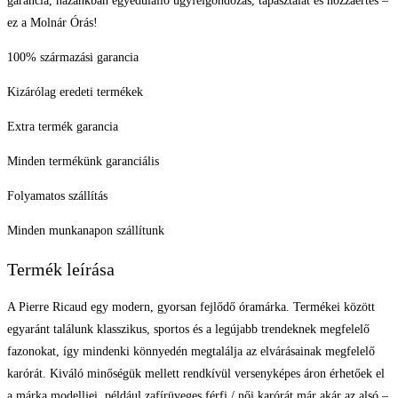
garancia, hazánkban egyedülálló ügyfélgondozás, tapasztalat és hozzáértés –
ez a Molnár Órás!
100% származási garancia
Kizárólag eredeti termékek
Extra termék garancia
Minden termékünk garanciális
Folyamatos szállítás
Minden munkanapon szállítunk
Termék leírása
A Pierre Ricaud egy modern, gyorsan fejlődő óramárka. Termékei között
egyaránt találunk klasszikus, sportos és a legújabb trendeknek megfelelő
fazonokat, így mindenki könnyedén megtalálja az elvárásainak megfelelő
karórát. Kiváló minőségük mellett rendkívül versenyképes áron érhetőek el
a márka modelljei, például zafírüveges férfi / női karórát már akár az alsó –