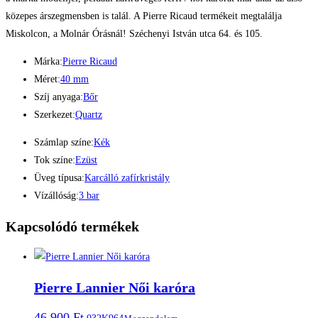
közepes árszegmensben is talál. A Pierre Ricaud termékeit megtalálja
Miskolcon, a Molnár Órásnál! Széchenyi István utca 64. és 105.
Márka:
Pierre Ricaud
Méret:
40 mm
Szíj anyaga:
Bőr
Szerkezet:
Quartz
Számlap színe:
Kék
Tok színe:
Ezüst
Üveg típusa:
Karcálló zafírkristály
Vízállóság:
3 bar
Kapcsolódó termékek
Pierre Lannier Női karóra
46.900
Ft