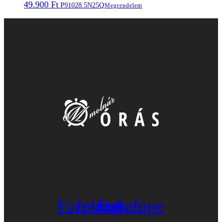
49.900
Ft
P91028.5N25Q
Megrendelem
Facebook
Instagram
Envelope