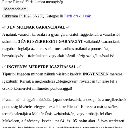
Pierre Ricaud Férfi karóra mennyiség
Megrendelem
Cikkszám
P91028.5N25Q
Kategóriák
Férfi órák
,
Órák
✅
3 ÉV
MOLNÁR GARANCIÁVAL
✅
A nálunk vásárolt karórákra a gyári garanciától függetlenül, a vásárlástól
számított
3 ÉVIG SZERKEZETI GARANCIÁT
vállalunk! Garanciánk
magában foglalja az elemcserét, mechanikus óráknál a pontosítást,
beszabályzást – üzletünkben vagy akár háztól-házig szolgáltatással is!
✅
INGYENES MÉRETRE IGAZÍTÁSSAL
✅
Típustól függően minden nálunk vásárolt karórát
INGYENESEN
méretre
igazítunk! Kérjük a megrendelés „Megjegyzés” rovatában tüntesse fel a
csukló körméretet milliméter pontossággal!
Francia-német együttműködés, japán szerkezetek, a design és a megfizethető
pontosság kivételes elegye – ez a Pierre Ricaud! Keresse a márka széles
termékpalettáját a Molnár Órás webáruházán, vagy próbálja fel őket
Miskolcon, a Széchenyi István utca 64. és 105. szám alatt. 3 éves szerkezeti