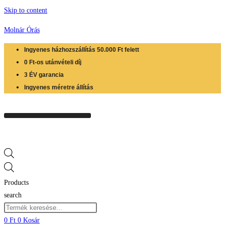
Skip to content
Molnár Órás
Ingyenes házhozszállítás 50.000 Ft felett
0 Ft-os utánvételi díj
3 ÉV garancia
Ingyenes méretre állítás
Products
search
0
Ft
0
Kosár