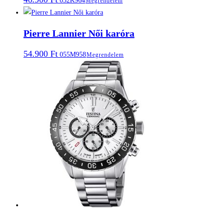
032K964
Megrendelem
Pierre Lannier Női karóra
54.900
Ft
055M958
Megrendelem