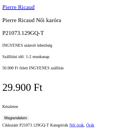
Pierre Ricaud
Pierre Ricaud Női karóra
P21073.129GQ-T
INGYENES utánvét lehetőség
Szállítási idő: 1-2 munkanap
50.000 Ft felett INGYENES szállítás
29.900
Ft
Készleten
Pierre
Megrendelem
Ricaud
Cikkszám
P21073.129GQ-T
Kategóriák
Női órák
,
Órák