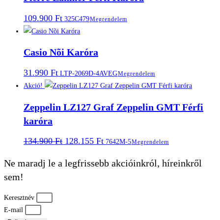
109.900
Ft
325C479
Megrendelem
Casio Nõi Karóra
31.990
Ft
LTP-2069D-4AVEG
Megrendelem
Akció!
Zeppelin LZ127 Graf Zeppelin GMT Férfi
karóra
Original
Current
134.900
Ft
128.155
Ft
7642M-5
Megrendelem
price
price
was:
is:
Ne maradj le a legfrissebb akcióinkról, híreinkről
134.900 Ft.
128.155 Ft.
sem!
Keresztnév
E-mail