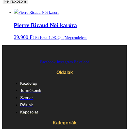
Feliratkozom
Pierre Ricaud Női karóra
29.900
Ft
P21073.129GQ-T
Megrendelem
Facebook
Instagram
Envelope
Oldalak
Kezdőlap
Termékeink
Szerviz
Rólunk
Kapcsolat
Kategóriák