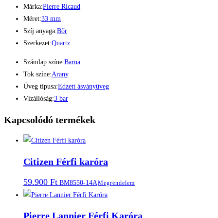
Márka:
Pierre Ricaud
Méret:
33 mm
Szíj anyaga:
Bőr
Szerkezet:
Quartz
Számlap színe:
Barna
Tok színe:
Arany
Üveg típusa:
Edzett ásványüveg
Vízállóság:
3 bar
Kapcsolódó termékek
Citizen Férfi karóra
59.900
Ft
BM8550-14A
Megrendelem
Pierre Lannier Férfi Karóra