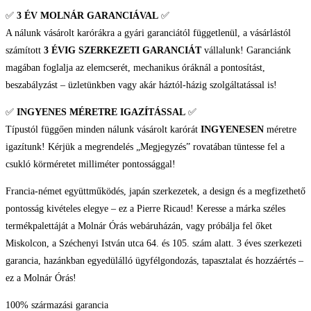
Női
✅
3 ÉV
MOLNÁR GARANCIÁVAL
✅
karóra
A nálunk vásárolt karórákra a gyári garanciától függetlenül, a vásárlástól
mennyiség
számított
3 ÉVIG SZERKEZETI GARANCIÁT
vállalunk! Garanciánk
magában foglalja az elemcserét, mechanikus óráknál a pontosítást,
beszabályzást – üzletünkben vagy akár háztól-házig szolgáltatással is!
✅
INGYENES MÉRETRE IGAZÍTÁSSAL
✅
Típustól függően minden nálunk vásárolt karórát
INGYENESEN
méretre
igazítunk! Kérjük a megrendelés „Megjegyzés” rovatában tüntesse fel a
csukló körméretet milliméter pontossággal!
Francia-német együttműködés, japán szerkezetek, a design és a megfizethető
pontosság kivételes elegye – ez a Pierre Ricaud! Keresse a márka széles
termékpalettáját a Molnár Órás webáruházán, vagy próbálja fel őket
Miskolcon, a Széchenyi István utca 64. és 105. szám alatt. 3 éves szerkezeti
garancia, hazánkban egyedülálló ügyfélgondozás, tapasztalat és hozzáértés –
ez a Molnár Órás!
100% származási garancia