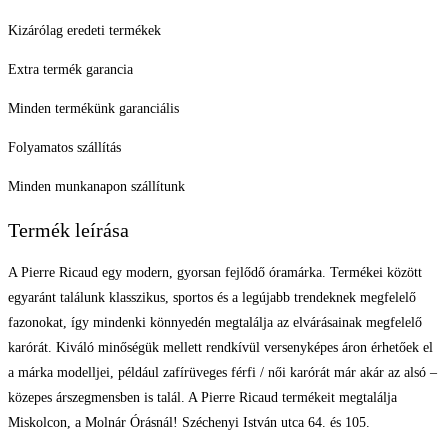
Kizárólag eredeti termékek
Extra termék garancia
Minden termékünk garanciális
Folyamatos szállítás
Minden munkanapon szállítunk
Termék leírása
A Pierre Ricaud egy modern, gyorsan fejlődő óramárka. Termékei között
egyaránt találunk klasszikus, sportos és a legújabb trendeknek megfelelő
fazonokat, így mindenki könnyedén megtalálja az elvárásainak megfelelő
karórát. Kiváló minőségük mellett rendkívül versenyképes áron érhetőek el
a márka modelljei, például zafírüveges férfi / női karórát már akár az alsó –
közepes árszegmensben is talál. A Pierre Ricaud termékeit megtalálja
Miskolcon, a Molnár Órásnál! Széchenyi István utca 64. és 105.