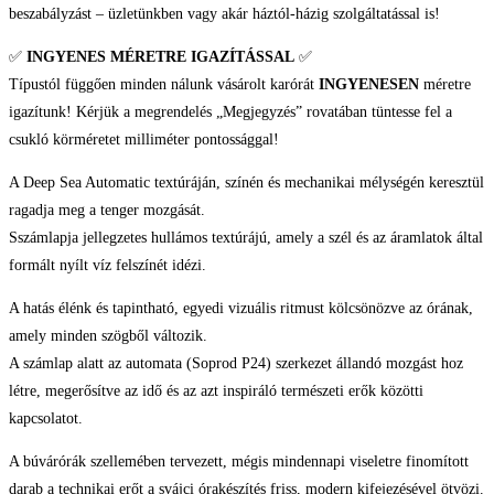
beszabályzást – üzletünkben vagy akár háztól-házig szolgáltatással is!
✅
INGYENES MÉRETRE IGAZÍTÁSSAL
✅
Típustól függően minden nálunk vásárolt karórát
INGYENESEN
méretre
igazítunk! Kérjük a megrendelés „Megjegyzés” rovatában tüntesse fel a
csukló körméretet milliméter pontossággal!
A Deep Sea Automatic textúráján, színén és mechanikai mélységén keresztül
ragadja meg a tenger mozgását.
Sszámlapja jellegzetes hullámos textúrájú, amely a szél és az áramlatok által
formált nyílt víz felszínét idézi.
A hatás élénk és tapintható, egyedi vizuális ritmust kölcsönözve az órának,
amely minden szögből változik.
A számlap alatt az automata (Soprod P24) szerkezet állandó mozgást hoz
létre, megerősítve az idő és az azt inspiráló természeti erők közötti
kapcsolatot.
A búvárórák szellemében tervezett, mégis mindennapi viseletre finomított
darab a technikai erőt a svájci órakészítés friss, modern kifejezésével ötvözi.