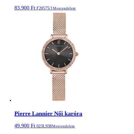
83.900
Ft
F20575/1
Megrendelem
Pierre Lannier Női karóra
49.900
Ft
023L938
Megrendelem