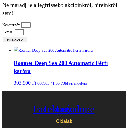
Ne maradj le a legfrissebb akcióinkról, híreinkről
sem!
Keresztnév
E-mail
Feliratkozom
Roamer Deep Sea 200 Automatic Férfi
karóra
303.900
Ft
860983 41 55 70
Megrendelem
Facebook
Instagram
Envelope
Oldalak