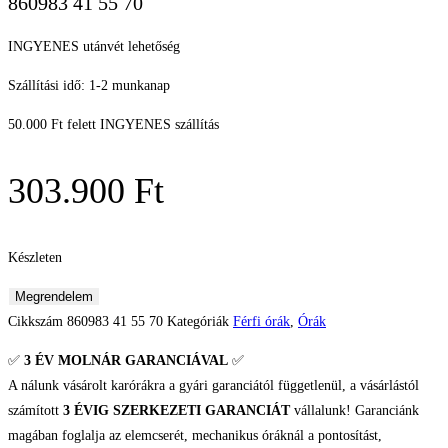
860983 41 55 70
INGYENES utánvét lehetőség
Szállítási idő: 1-2 munkanap
50.000 Ft felett INGYENES szállítás
303.900
Ft
Készleten
Roamer
Megrendelem
Deep
Cikkszám
860983 41 55 70
Kategóriák
Férfi órák
,
Órák
Sea
✅
3 ÉV
MOLNÁR GARANCIÁVAL
✅
200
A nálunk vásárolt karórákra a gyári garanciától függetlenül, a vásárlástól
Automatic Férfi
számított
3 ÉVIG SZERKEZETI GARANCIÁT
vállalunk! Garanciánk
karóra
magában foglalja az elemcserét, mechanikus óráknál a pontosítást,
mennyiség