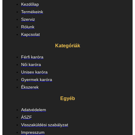
Kezdőlap
Termékeink
Szerviz
Rólunk
Kapcsolat
Kategóriák
Férfi karóra
Női karóra
Unisex karóra
Gyermek karóra
Ékszerek
Egyéb
Adatvédelem
ÁSZF
Visszaküldési szabályzat
Impresszum