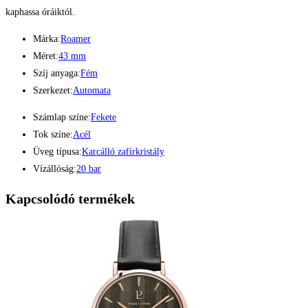
kaphassa óráiktól.
Márka:
Roamer
Méret:
43 mm
Szíj anyaga:
Fém
Szerkezet:
Automata
Számlap színe:
Fekete
Tok színe:
Acél
Üveg típusa:
Karcálló zafírkristály
Vízállóság:
20 bar
Kapcsolódó termékek