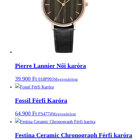
Pierre Lannier Női karóra
39.900
Ft
018P993
Megrendelem
Fossil Férfi Karóra
64.900
Ft
FS4774
Megrendelem
Festina Ceramic Chronograph Férfi karóra