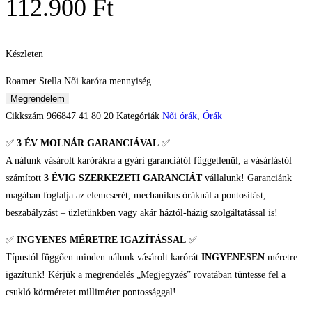
112.900
Ft
Készleten
Roamer Stella Női karóra mennyiség
Megrendelem
Cikkszám
966847 41 80 20
Kategóriák
Női órák
,
Órák
✅
3 ÉV
MOLNÁR GARANCIÁVAL
✅
A nálunk vásárolt karórákra a gyári garanciától függetlenül, a vásárlástól
számított
3 ÉVIG SZERKEZETI GARANCIÁT
vállalunk! Garanciánk
magában foglalja az elemcserét, mechanikus óráknál a pontosítást,
beszabályzást – üzletünkben vagy akár háztól-házig szolgáltatással is!
✅
INGYENES MÉRETRE IGAZÍTÁSSAL
✅
Típustól függően minden nálunk vásárolt karórát
INGYENESEN
méretre
igazítunk! Kérjük a megrendelés „Megjegyzés” rovatában tüntesse fel a
csukló körméretet milliméter pontossággal!