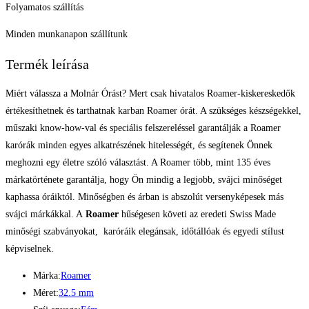
Folyamatos szállítás
Minden munkanapon szállítunk
Termék leírása
Miért válassza a Molnár Órást? Mert csak hivatalos Roamer-kiskereskedők
értékesíthetnek és tarthatnak karban Roamer órát. A szükséges készségekkel,
műszaki know-how-val és speciális felszereléssel garantálják a Roamer
karórák minden egyes alkatrészének hitelességét, és segítenek Önnek
meghozni egy életre szóló választást. A Roamer több, mint 135 éves
márkatörténete garantálja, hogy Ön mindig a legjobb, svájci minőséget
kaphassa óráiktól. Minőségben és árban is abszolút versenyképesek más
svájci márkákkal. A
Roamer
hűségesen követi az eredeti Swiss Made
minőségi szabványokat, karóráik elegánsak, időtállóak és egyedi stílust
képviselnek.
Márka:
Roamer
Méret:
32.5 mm