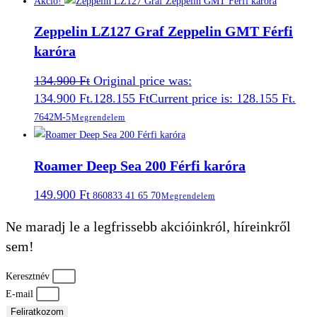
Akció!
Zeppelin LZ127 Graf Zeppelin GMT Férfi
karóra
134.900
Ft
Original price was:
134.900 Ft.
128.155
Ft
Current price is: 128.155 Ft.
7642M-5
Megrendelem
Roamer Deep Sea 200 Férfi karóra
149.900
Ft
860833 41 65 70
Megrendelem
Ne maradj le a legfrissebb akcióinkról, híreinkről
sem!
Keresztnév
E-mail
Feliratkozom