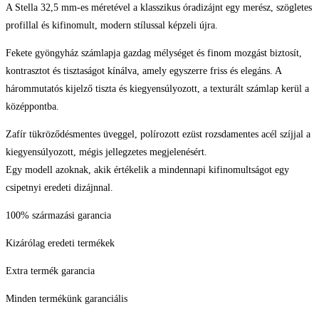
A Stella 32,5 mm-es méretével a klasszikus óradizájnt egy merész, szögletes
profillal és kifinomult, modern stílussal képzeli újra.
Fekete gyöngyház számlapja gazdag mélységet és finom mozgást biztosít,
kontrasztot és tisztaságot kínálva, amely egyszerre friss és elegáns. A
hárommutatós kijelző tiszta és kiegyensúlyozott, a texturált számlap kerül a
középpontba.
Zafír tükröződésmentes üveggel, polírozott ezüst rozsdamentes acél szíjjal a
kiegyensúlyozott, mégis jellegzetes megjelenésért.
Egy modell azoknak, akik értékelik a mindennapi kifinomultságot egy
csipetnyi eredeti dizájnnal.
100% származási garancia
Kizárólag eredeti termékek
Extra termék garancia
Minden termékünk garanciális