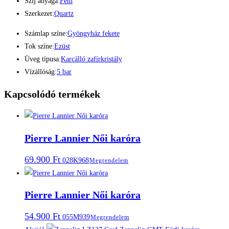
Szíj anyaga:
Fém
Szerkezet:
Quartz
Számlap színe:
Gyöngyház fekete
Tok színe:
Ezüst
Üveg típusa:
Karcálló zafírkristály
Vízállóság:
5 bar
Kapcsolódó termékek
Pierre Lannier Női karóra
69.900
Ft
028K968
Megrendelem
Pierre Lannier Női karóra
54.900
Ft
055M939
Megrendelem