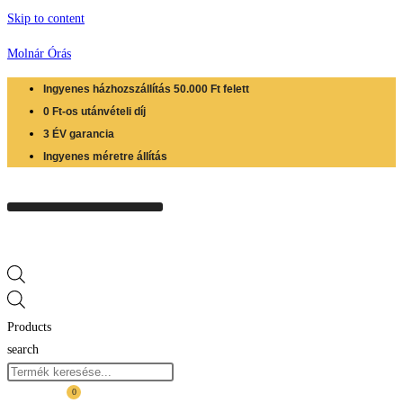
Skip to content
Molnár Órás
Ingyenes házhozszállítás 50.000 Ft felett
0 Ft-os utánvételi díj
3 ÉV garancia
Ingyenes méretre állítás
Products
search
0