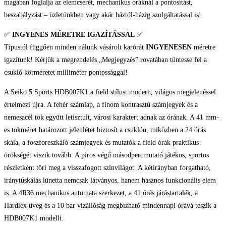
magában foglalja az elemcserét, mechanikus óráknál a pontosítást,
beszabályzást – üzletünkben vagy akár háztól-házig szolgáltatással is!
✅
INGYENES MÉRETRE IGAZÍTÁSSAL
✅
Típustól függően minden nálunk vásárolt karórát
INGYENESEN
méretre
igazítunk! Kérjük a megrendelés „Megjegyzés” rovatában tüntesse fel a
csukló körméretet milliméter pontossággal!
A Seiko 5 Sports HDB007K1 a field stílust modern, világos megjelenéssel
értelmezi újra. A fehér számlap, a finom kontrasztú számjegyek és a
nemesacél tok együtt letisztult, városi karaktert adnak az órának. A 41 mm-
es tokméret határozott jelenlétet biztosít a csuklón, miközben a 24 órás
skála, a foszforeszkáló számjegyek és mutatók a field órák praktikus
örökségét viszik tovább. A piros végű másodpercmutató játékos, sportos
részletként töri meg a visszafogott színvilágot. A kétirányban forgatható,
iránytűskálás lünetta nemcsak látványos, hanem hasznos funkcionális elem
is. A 4R36 mechanikus automata szerkezet, a 41 órás járástartalék, a
Hardlex üveg és a 10 bar vízállóság megbízható mindennapi órává teszik a
HDB007K1 modellt.