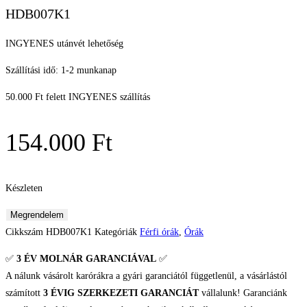
HDB007K1
INGYENES utánvét lehetőség
Szállítási idő: 1-2 munkanap
50.000 Ft felett INGYENES szállítás
154.000
Ft
Készleten
Seiko
Megrendelem
5
Cikkszám
HDB007K1
Kategóriák
Férfi órák
,
Órák
Field
✅
3 ÉV
MOLNÁR GARANCIÁVAL
✅
Férfi
A nálunk vásárolt karórákra a gyári garanciától függetlenül, a vásárlástól
karóra
számított
3 ÉVIG SZERKEZETI GARANCIÁT
vállalunk! Garanciánk
mennyiség