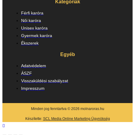
Kategóriák
Férfi karóra
Női karóra
Unisex karóra
Gyermek karóra
Ékszerek
Egyéb
Adatvédelem
ÁSZF
Visszaküldési szabályzat
Impresszum
Minden jog fenntartva © 2026 molnaroras.hu
Készítette:
SCL Media Online Marketing Ügynökség