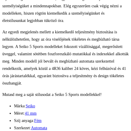
személyiségüket a mindennapokban. Elég egyszerűen csak végig nézni a
modelleken, hiszen rögtön kiemelkedik a személyiségünket és
életstílusunkat legjobban tükröző óra.
Az egyedi megjelenés mellett a kiemelkedő teljesítmény biztosítása is
nélkülözhetetlen, hogy az óra viselőjének tökéletes és megbízható társa
legyen. A Seiko 5 Sports modelleket fokozott vízállósággal, megerősített
üveggel, valamint sötétben foszforeszkáló mutatókkal és indexekkel alkották
meg. Minden modell jól bevált és megbízható automata szerkezettel
rendelkezik, amelyek közül a 4R36 kaliber 24 köves, kézi felhúzóval és 41
órás járástartalékkal, egyaránt biztosítva a teljesítmény és design tökéletes
összhangját.
Mutasd meg a saját stílusodat a Seiko 5 Sports modellekkel!
Márka:
Seiko
Méret:
41 mm
Szíj anyaga:
Fém
Szerkezet:
Automata