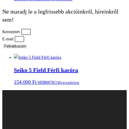
Ne maradj le a legfrissebb akcióinkról, híreinkről
sem!
Keresztnév
E-mail
Feliratkozom
Seiko 5 Field Férfi karóra
154.000
Ft
HDB007K1
Megrendelem