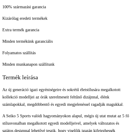
100% származási garancia
Kizárólag eredeti termékek
Extra termék garancia
Minden termékünk garanciális
Folyamatos szállítás
Minden munkanapon szállítunk
Termék leírása
Az új generáció igazi egyéniségeire és sokrétű életstílusára megalkotott
kollekció modelljei az órák szerelmeseit feltűnő dizájnnal, élénk
számlapokkal, megdöbbentő és egyedi megjelenéssel ragadják magukkal.
A Seiko 5 Sports valódi hagyományokon alapul, mégis új utat mutat az 5 fő
stílusvonalban megalkotott egyedi modelljeivel, amelyek változatos és
sajátos designnal lehetővé teszik, hogy viselőik igazán kifejezhessék