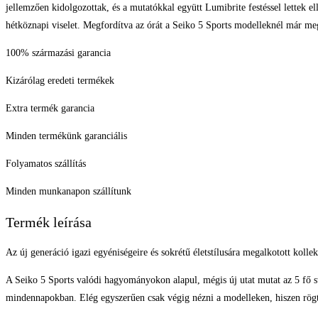
jellemzően kidolgozottak, és a mutatókkal együtt Lumibrite festéssel lettek e
hétköznapi viselet. Megfordítva az órát a Seiko 5 Sports modelleknél már megs
100% származási garancia
Kizárólag eredeti termékek
Extra termék garancia
Minden termékünk garanciális
Folyamatos szállítás
Minden munkanapon szállítunk
Termék leírása
Az új generáció igazi egyéniségeire és sokrétű életstílusára megalkotott kol
A Seiko 5 Sports valódi hagyományokon alapul, mégis új utat mutat az 5 fő st
mindennapokban. Elég egyszerűen csak végig nézni a modelleken, hiszen rögtö