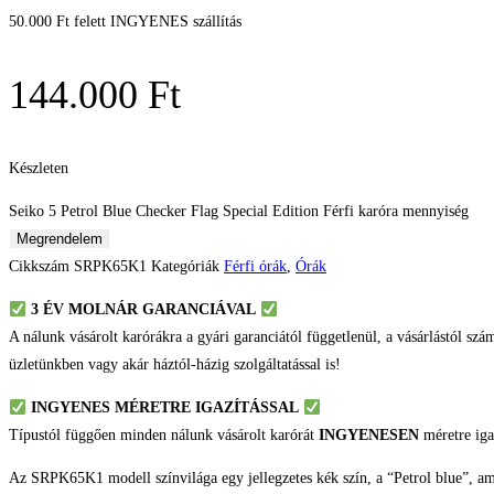
50.000 Ft felett INGYENES szállítás
144.000
Ft
Készleten
Seiko 5 Petrol Blue Checker Flag Special Edition Férfi karóra mennyiség
Megrendelem
Cikkszám
SRPK65K1
Kategóriák
Férfi órák
,
Órák
3 ÉV
MOLNÁR GARANCIÁVAL
A nálunk vásárolt karórákra a gyári garanciától függetlenül, a vásárlástól szá
üzletünkben vagy akár háztól-házig szolgáltatással is!
INGYENES MÉRETRE IGAZÍTÁSSAL
Típustól függően minden nálunk vásárolt karórát
INGYENESEN
méretre iga
Az SRPK65K1 modell színvilága egy jellegzetes kék szín, a “Petrol blue”, am