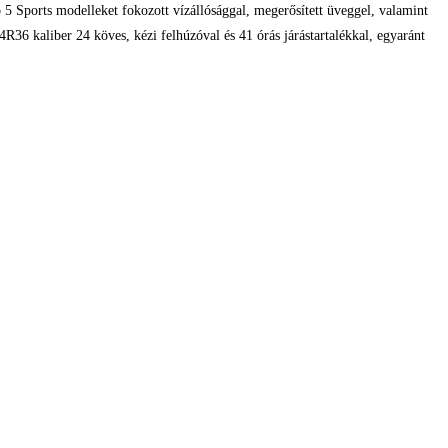
o 5 Sports modelleket fokozott vízállósággal, megerősített üveggel, valamint
R36 kaliber 24 köves, kézi felhúzóval és 41 órás járástartalékkal, egyaránt