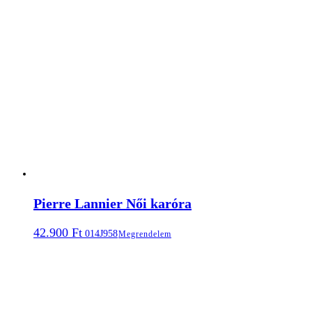
Pierre Lannier Női karóra
42.900
Ft
014J958
Megrendelem