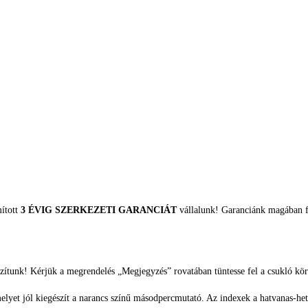
mított
3 ÉVIG SZERKEZETI GARANCIÁT
vállalunk! Garanciánk magában fo
zítunk! Kérjük a megrendelés „Megjegyzés” rovatában tüntesse fel a csukló kör
elyet jól kiegészít a narancs színű másodpercmutató. Az indexek a hatvanas-het