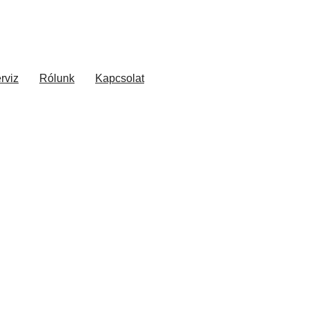
rviz
Rólunk
Kapcsolat