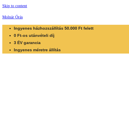
Skip to content
Molnár Órás
Ingyenes házhozszállítás 50.000 Ft felett
0 Ft-os utánvételi díj
3 ÉV garancia
Ingyenes méretre állítás