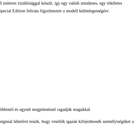
00 méteres vízállósággal készül, így egy valódi mindenes, egy tökéletes
pecial Edition felirata figyelmeztet a modell különlegességére.
gdöbbentő és egyedi megjelenéssel ragadják magukkal.
ignnal lehetővé teszik, hogy viselőik igazán kifejezhessék személyiségüket a