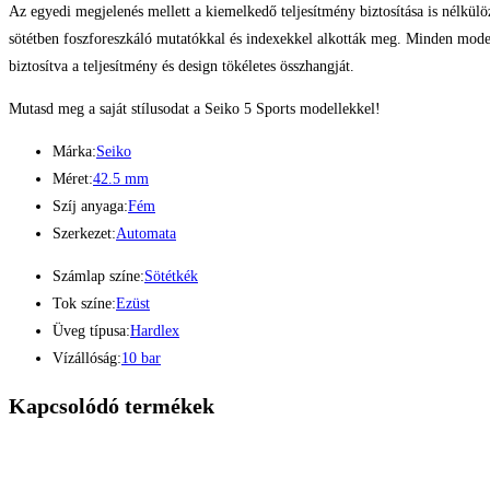
Az egyedi megjelenés mellett a kiemelkedő teljesítmény biztosítása is nélkülö
sötétben foszforeszkáló mutatókkal és indexekkel alkották meg. Minden modell
biztosítva a teljesítmény és design tökéletes összhangját.
Mutasd meg a saját stílusodat a Seiko 5 Sports modellekkel!
Márka:
Seiko
Méret:
42.5 mm
Szíj anyaga:
Fém
Szerkezet:
Automata
Számlap színe:
Sötétkék
Tok színe:
Ezüst
Üveg típusa:
Hardlex
Vízállóság:
10 bar
Kapcsolódó termékek