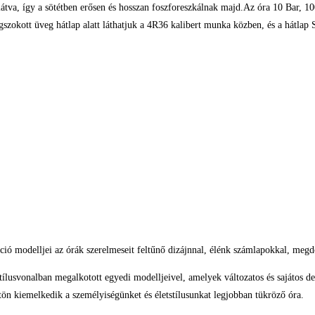
llátva, így a sötétben erősen és hosszan foszforeszkálnak majd.Az óra 10 Bar, 1
zokott üveg hátlap alatt láthatjuk a 4R36 kalibert munka közben, és a hátlap S
lekció modelljei az órák szerelmeseit feltűnő dizájnnal, élénk számlapokkal, me
ílusvonalban megalkotott egyedi modelljeivel, amelyek változatos és sajátos des
n kiemelkedik a személyiségünket és életstílusunkat legjobban tükröző óra.