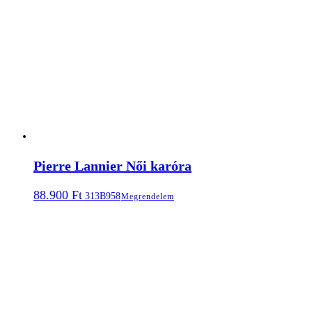
Pierre Lannier Női karóra
88.900
Ft
313B958
Megrendelem