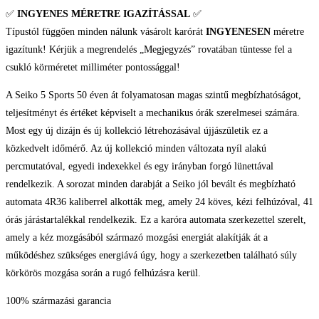
✅
INGYENES MÉRETRE IGAZÍTÁSSAL
✅
Típustól függően minden nálunk vásárolt karórát
INGYENESEN
méretre
igazítunk! Kérjük a megrendelés „Megjegyzés” rovatában tüntesse fel a
csukló körméretet milliméter pontossággal!
A Seiko 5 Sports 50 éven át folyamatosan magas szintű megbízhatóságot,
teljesítményt és értéket képviselt a mechanikus órák szerelmesei számára.
Most egy új dizájn és új kollekció létrehozásával újjászületik ez a
közkedvelt időmérő. Az új kollekció minden változata nyíl alakú
percmutatóval, egyedi indexekkel és egy irányban forgó lünettával
rendelkezik. A sorozat minden darabját a Seiko jól bevált és megbízható
automata 4R36 kaliberrel alkották meg, amely 24 köves, kézi felhúzóval, 41
órás járástartalékkal rendelkezik. Ez a karóra automata szerkezettel szerelt,
amely a kéz mozgásából származó mozgási energiát alakítják át a
működéshez szükséges energiává úgy, hogy a szerkezetben található súly
körkörös mozgása során a rugó felhúzásra kerül.
100% származási garancia