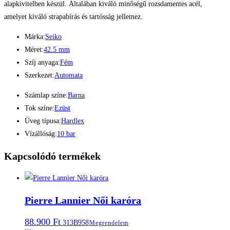
alapkivitelben készül. Általában kiváló minőségű rozsdamentes acél,
amelyet kiváló strapabírás és tartósság jellemez.
Márka:
Seiko
Méret:
42.5 mm
Szíj anyaga:
Fém
Szerkezet:
Automata
Számlap színe:
Barna
Tok színe:
Ezüst
Üveg típusa:
Hardlex
Vízállóság:
10 bar
Kapcsolódó termékek
Pierre Lannier Női karóra
88.900
Ft
313B958
Megrendelem