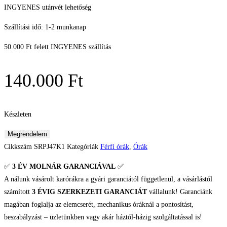
INGYENES utánvét lehetőség
Szállítási idő: 1-2 munkanap
50.000 Ft felett INGYENES szállítás
140.000
Ft
Készleten
Seiko
Megrendelem
5
Cikkszám
SRPJ47K1
Kategóriák
Férfi órák
,
Órák
SKX
✅
3 ÉV
MOLNÁR GARANCIÁVAL
✅
Férfi
A nálunk vásárolt karórákra a gyári garanciától függetlenül, a vásárlástól
karóra
számított
3 ÉVIG SZERKEZETI GARANCIÁT
vállalunk! Garanciánk
mennyiség
magában foglalja az elemcserét, mechanikus óráknál a pontosítást,
beszabályzást – üzletünkben vagy akár háztól-házig szolgáltatással is!