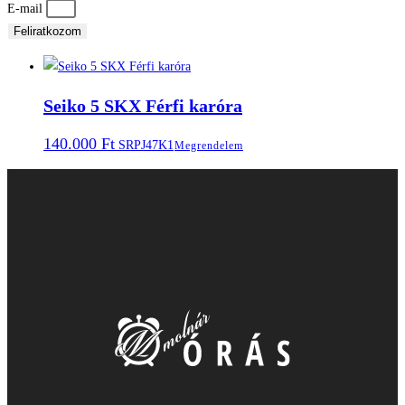
E-mail
Feliratkozom
Seiko 5 SKX Férfi karóra
140.000
Ft
SRPJ47K1
Megrendelem