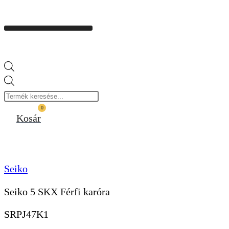
Products
search
0
Kosár
Seiko
Seiko 5 SKX Férfi karóra
SRPJ47K1