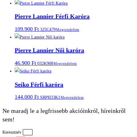
Pierre Lannier Férfi Karóra
109.900
Ft
325C479
Megrendelem
Pierre Lannier Női karóra
46.900
Ft
032K908
Megrendelem
Seiko Férfi karóra
144.000
Ft
SRPH33K1
Megrendelem
Ne maradj le a legfrissebb akcióinkról, híreinkről
sem!
Keresztnév