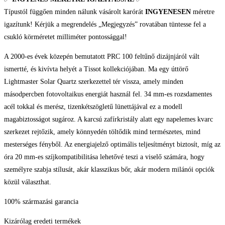
Típustól függően minden nálunk vásárolt karórát
INGYENESEN
méretre
igazítunk! Kérjük a megrendelés „Megjegyzés” rovatában tüntesse fel a
csukló körméretet milliméter pontossággal!
A 2000-es évek közepén bemutatott PRC 100 feltűnő dizájnjáról vált
ismertté, és kivívta helyét a Tissot kollekciójában. Ma egy úttörő
Lightmaster Solar Quartz szerkezettel tér vissza, amely minden
másodpercben fotovoltaikus energiát használ fel. 34 mm-es rozsdamentes
acél tokkal és merész, tizenkétszögletű lünettájával ez a modell
magabiztosságot sugároz. A karcsú zafírkristály alatt egy napelemes kvarc
szerkezet rejtőzik, amely könnyedén töltődik mind természetes, mind
mesterséges fényből. Az energiajelző optimális teljesítményt biztosít, míg az
óra 20 mm-es szíjkompatibilitása lehetővé teszi a viselő számára, hogy
személyre szabja stílusát, akár klasszikus bőr, akár modern milánói opciók
közül választhat.
100% származási garancia
Kizárólag eredeti termékek