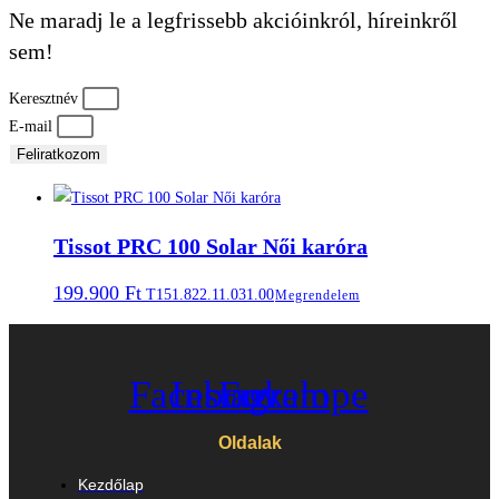
Ne maradj le a legfrissebb akcióinkról, híreinkről
sem!
Keresztnév
E-mail
Feliratkozom
Tissot PRC 100 Solar Női karóra
199.900
Ft
T151.822.11.031.00
Megrendelem
Facebook
Instagram
Envelope
Oldalak
Kezdőlap