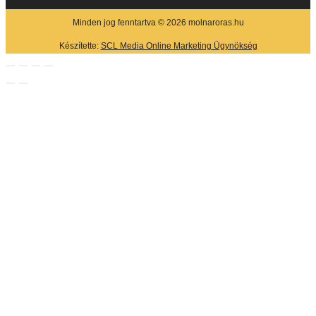
Minden jog fenntartva © 2026 molnaroras.hu
Készítette:
SCL Media Online Marketing Ügynökség