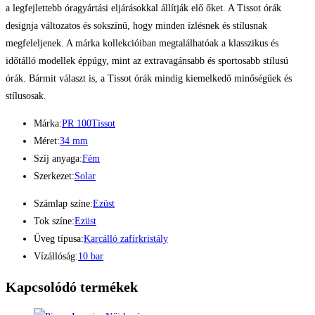
a legfejlettebb óragyártási eljárásokkal állítják elő őket. A Tissot órák
designja változatos és sokszínű, hogy minden ízlésnek és stílusnak
megfeleljenek. A márka kollekcióiban megtalálhatóak a klasszikus és
időtálló modellek éppúgy, mint az extravagánsabb és sportosabb stílusú
órák. Bármit választ is, a Tissot órák mindig kiemelkedő minőségűek és
stílusosak.
Márka:
PR 100
Tissot
Méret:
34 mm
Szíj anyaga:
Fém
Szerkezet:
Solar
Számlap színe:
Ezüst
Tok színe:
Ezüst
Üveg típusa:
Karcálló zafírkristály
Vízállóság:
10 bar
Kapcsolódó termékek