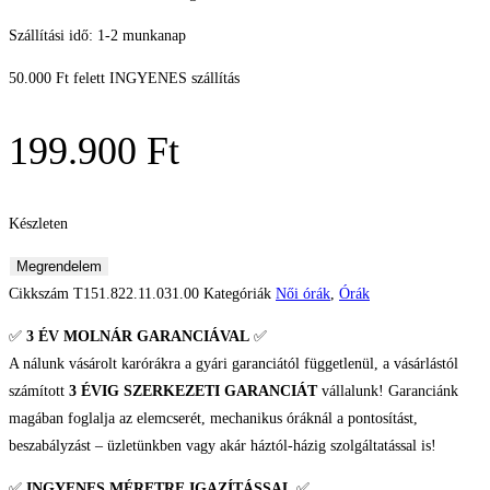
Szállítási idő: 1-2 munkanap
50.000 Ft felett INGYENES szállítás
199.900
Ft
Készleten
Tissot
Megrendelem
PRC
Cikkszám
T151.822.11.031.00
Kategóriák
Női órák
,
Órák
100
✅
3 ÉV
MOLNÁR GARANCIÁVAL
✅
Solar
A nálunk vásárolt karórákra a gyári garanciától függetlenül, a vásárlástól
Női
számított
3 ÉVIG SZERKEZETI GARANCIÁT
vállalunk! Garanciánk
karóra
magában foglalja az elemcserét, mechanikus óráknál a pontosítást,
mennyiség
beszabályzást – üzletünkben vagy akár háztól-házig szolgáltatással is!
✅
INGYENES MÉRETRE IGAZÍTÁSSAL
✅