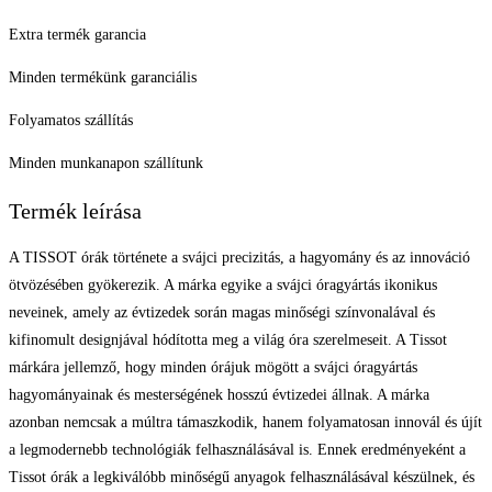
Extra termék garancia
Minden termékünk garanciális
Folyamatos szállítás
Minden munkanapon szállítunk
Termék leírása
A TISSOT órák története a svájci precizitás, a hagyomány és az innováció
ötvözésében gyökerezik. A márka egyike a svájci óragyártás ikonikus
neveinek, amely az évtizedek során magas minőségi színvonalával és
kifinomult designjával hódította meg a világ óra szerelmeseit. A Tissot
márkára jellemző, hogy minden órájuk mögött a svájci óragyártás
hagyományainak és mesterségének hosszú évtizedei állnak. A márka
azonban nemcsak a múltra támaszkodik, hanem folyamatosan innovál és újít
a legmodernebb technológiák felhasználásával is. Ennek eredményeként a
Tissot órák a legkiválóbb minőségű anyagok felhasználásával készülnek, és