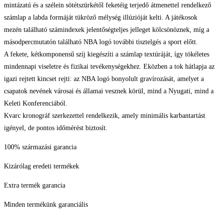
mintázatú és a szélein sötétszürkétől feketéig terjedő átmenettel rendelkező
számlap a labda formáját tükröző mélység illúzióját kelti. A játékosok
mezén található számindexek jelentőségteljes jelleget kölcsönöznek, míg a
másodpercmutatón található NBA logó további tisztelgés a sport előtt.
A fekete, kétkomponensű szíj kiegészíti a számlap textúráját, így tökéletes
mindennapi viseletre és fizikai tevékenységekhez. Eközben a tok hátlapja az
igazi rejtett kincset rejti: az NBA logó bonyolult gravírozását, amelyet a
csapatok nevének városai és államai vesznek körül, mind a Nyugati, mind a
Keleti Konferenciából.
Kvarc kronográf szerkezettel rendelkezik, amely minimális karbantartást
igényel, de pontos időmérést biztosít.
100% származási garancia
Kizárólag eredeti termékek
Extra termék garancia
Minden termékünk garanciális