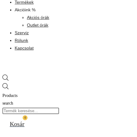
Termékek
Akcióink %
Akciós órák
Outlet órák
Szerviz
Rólunk
Kapcsolat
Products
search
0
Kosár