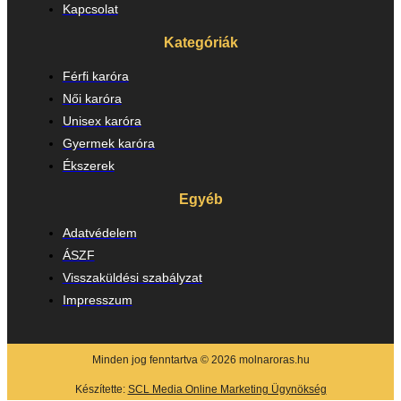
Kapcsolat
Kategóriák
Férfi karóra
Női karóra
Unisex karóra
Gyermek karóra
Ékszerek
Egyéb
Adatvédelem
ÁSZF
Visszaküldési szabályzat
Impresszum
Minden jog fenntartva © 2026 molnaroras.hu
Készítette:
SCL Media Online Marketing Ügynökség