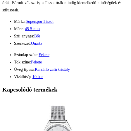
órák. Bármit választ is, a Tissot órák mindig kiemelkedő minőségűek és
stílusosak.
Márka:
Supersport
Tissot
Méret:
45.5 mm
Szíj anyaga:
Bőr
Szerkezet:
Quartz
Számlap színe:
Fekete
Tok színe:
Fekete
Üveg típusa:
Karcálló zafírkristály
Vízállóság:
10 bar
Kapcsolódó termékek