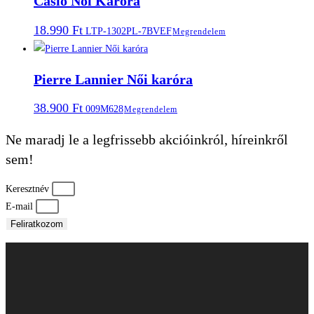
Casio Nõi Karóra
18.990
Ft
LTP-1302PL-7BVEF
Megrendelem
Pierre Lannier Női karóra
38.900
Ft
009M628
Megrendelem
Ne maradj le a legfrissebb akcióinkról, híreinkről
sem!
Keresztnév
E-mail
Feliratkozom