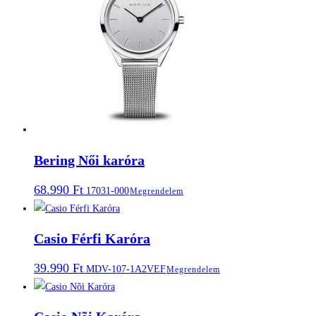
Bering Női karóra
68.990
Ft
17031-000
Megrendelem
Casio Férfi Karóra
39.990
Ft
MDV-107-1A2VEF
Megrendelem