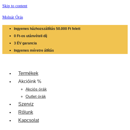
Skip to content
Molnár Órás
Ingyenes házhozszállítás 50.000 Ft felett
0 Ft-os utánvételi díj
3 ÉV garancia
Ingyenes méretre állítás
Termékek
Akcióink %
Akciós órák
Outlet órák
Szerviz
Rólunk
Kapcsolat