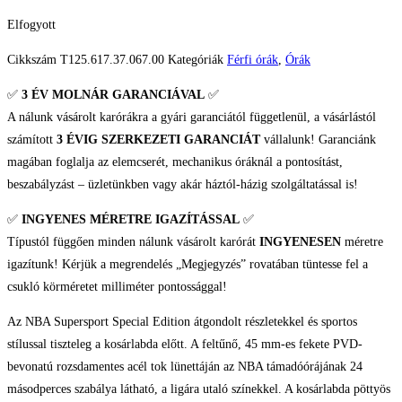
Elfogyott
Cikkszám
T125.617.37.067.00
Kategóriák
Férfi órák
,
Órák
✅
3 ÉV
MOLNÁR GARANCIÁVAL
✅
A nálunk vásárolt karórákra a gyári garanciától függetlenül, a vásárlástól
számított
3 ÉVIG SZERKEZETI GARANCIÁT
vállalunk! Garanciánk
magában foglalja az elemcserét, mechanikus óráknál a pontosítást,
beszabályzást – üzletünkben vagy akár háztól-házig szolgáltatással is!
✅
INGYENES MÉRETRE IGAZÍTÁSSAL
✅
Típustól függően minden nálunk vásárolt karórát
INGYENESEN
méretre
igazítunk! Kérjük a megrendelés „Megjegyzés” rovatában tüntesse fel a
csukló körméretet milliméter pontossággal!
Az NBA Supersport Special Edition átgondolt részletekkel és sportos
stílussal tiszteleg a kosárlabda előtt. A feltűnő, 45 mm-es fekete PVD-
bevonatú rozsdamentes acél tok lünettáján az NBA támadóórájának 24
másodperces szabálya látható, a ligára utaló színekkel. A kosárlabda pöttyös