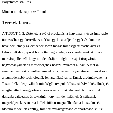
Folyamatos szállítás
Minden munkanapon szállítunk
Termék leírása
A TISSOT órák története a svájci precizitás, a hagyomány és az innováció
ötvözésében gyökerezik. A márka egyike a svájci óragyártás ikonikus
neveinek, amely az évtizedek során magas minőségi színvonalával és
kifinomult designjával hódította meg a világ óra szerelmeseit. A Tissot
márkára jellemző, hogy minden órájuk mögött a svájci óragyártás
hagyományainak és mesterségének hosszú évtizedei állnak. A márka
azonban nemcsak a múltra támaszkodik, hanem folyamatosan innovál és újít
a legmodernebb technológiák felhasználásával is. Ennek eredményeként a
Tissot órák a legkiválóbb minőségű anyagok felhasználásával készülnek, és
a legfejlettebb óragyártási eljárásokkal állítják elő őket. A Tissot órák
designja változatos és sokszínű, hogy minden ízlésnek és stílusnak
megfeleljenek. A márka kollekcióiban megtalálhatóak a klasszikus és
időtálló modellek éppúgy, mint az extravagánsabb és sportosabb stílusú