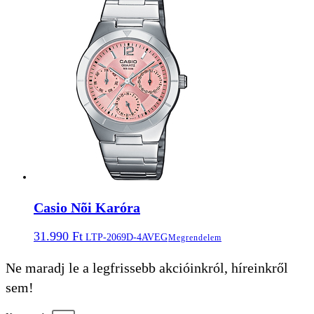
Casio Nõi Karóra
31.990
Ft
LTP-2069D-4AVEG
Megrendelem
Ne maradj le a legfrissebb akcióinkról, híreinkről
sem!