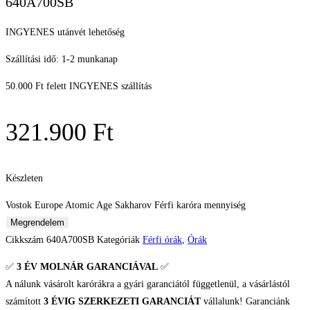
640A700SB
INGYENES utánvét lehetőség
Szállítási idő: 1-2 munkanap
50.000 Ft felett INGYENES szállítás
321.900
Ft
Készleten
Vostok Europe Atomic Age Sakharov Férfi karóra mennyiség
Megrendelem
Cikkszám
640A700SB
Kategóriák
Férfi órák
,
Órák
✅
3 ÉV
MOLNÁR GARANCIÁVAL
✅
A nálunk vásárolt karórákra a gyári garanciától függetlenül, a vásárlástól
számított
3 ÉVIG SZERKEZETI GARANCIÁT
vállalunk! Garanciánk