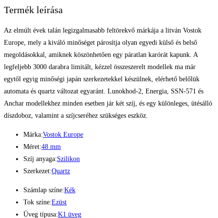
Termék leírása
Az elmúlt évek talán legizgalmasabb feltörekvő márkája a litván Vostok
Europe, mely a kiváló minőséget párosítja olyan egyedi külső és belső
megoldásokkal, amiknek köszönhetően egy páratlan karórát kapunk. A
legfeljebb 3000 darabra limitált, kézzel összeszerelt modellek ma már
egytől egyig minőségi japán szerkezetekkel készülnek, elérhető belőlük
automata és quartz változat egyaránt. Lunokhod-2, Energia, SSN-571 és
Anchar modellekhez minden esetben jár két szíj, és egy különleges, ütésálló
díszdoboz, valamint a szíjcseréhez szükséges eszköz.
Márka:
Vostok Europe
Méret:
48 mm
Szíj anyaga:
Szilikon
Szerkezet:
Quartz
Számlap színe:
Kék
Tok színe:
Ezüst
Üveg típusa:
K1 üveg