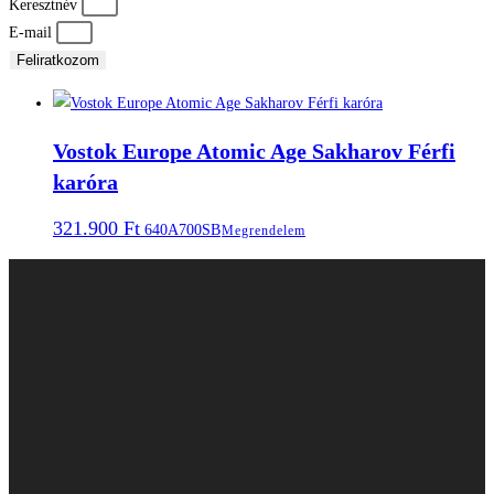
Keresztnév
E-mail
Feliratkozom
Vostok Europe Atomic Age Sakharov Férfi
karóra
321.900
Ft
640A700SB
Megrendelem