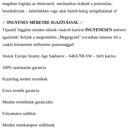
magában foglalja az elemcserét, mechanikus óráknál a pontosítást,
beszabályzást – üzletünkben vagy akár háztól-házig szolgáltatással is!
✅
INGYENES MÉRETRE IGAZÍTÁSSAL
✅
Típustól függően minden nálunk vásárolt karórát
INGYENESEN
méretre
igazítunk! Kérjük a megrendelés „Megjegyzés” rovatában tüntesse fel a
csukló körméretet milliméter pontossággal!
Vostok Europe Atomic Age Sakharov – 640A700-SW – férfi karóra
100% származási garancia
Kizárólag eredeti termékek
Extra termék garancia
Minden termékünk garanciális
Folyamatos szállítás
Minden munkanapon szállítunk