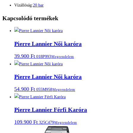
Vízállóság:
20 bar
Kapcsolódó termékek
Pierre Lannier Női karóra
39.900
Ft
018P993
Megrendelem
Pierre Lannier Női karóra
54.900
Ft
055M958
Megrendelem
Pierre Lannier Férfi Karóra
109.900
Ft
325C479
Megrendelem