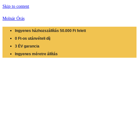
Skip to content
Molnár Órás
Ingyenes házhozszállítás 50.000 Ft felett
0 Ft-os utánvételi díj
3 ÉV garancia
Ingyenes méretre állítás