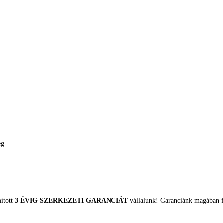
ég
mított
3 ÉVIG SZERKEZETI GARANCIÁT
vállalunk! Garanciánk magában fo