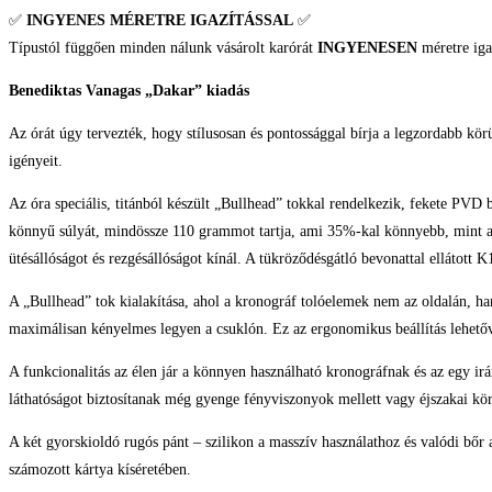
✅
INGYENES MÉRETRE IGAZÍTÁSSAL
✅
Típustól függően minden nálunk vásárolt karórát
INGYENESEN
méretre iga
Benediktas Vanagas „Dakar” kiadás
Az órát úgy tervezték, hogy stílusosan és pontossággal bírja a legzordabb kö
igényeit.
Az óra speciális, titánból készült „Bullhead” tokkal rendelkezik, fekete PVD b
könnyű súlyát, mindössze 110 grammot tartja, ami 35%-kal könnyebb, mint a h
ütésállóságot és rezgésállóságot kínál. A tükröződésgátló bevonattal ellátott K1
A „Bullhead” tok kialakítása, ahol a kronográf tolóelemek nem az oldalán, ha
maximálisan kényelmes legyen a csuklón. Ez az ergonomikus beállítás lehetőv
A funkcionalitás az élen jár a könnyen használható kronográfnak és az egy i
láthatóságot biztosítanak még gyenge fényviszonyok mellett vagy éjszakai kö
A két gyorskioldó rugós pánt – szilikon a masszív használathoz és valódi bőr
számozott kártya kíséretében.