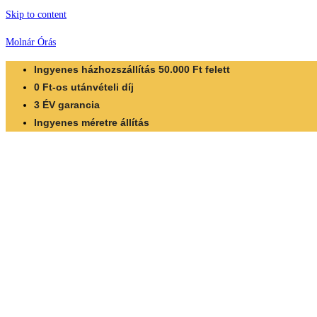
Skip to content
Molnár Órás
Ingyenes házhozszállítás 50.000 Ft felett
0 Ft-os utánvételi díj
3 ÉV garancia
Ingyenes méretre állítás