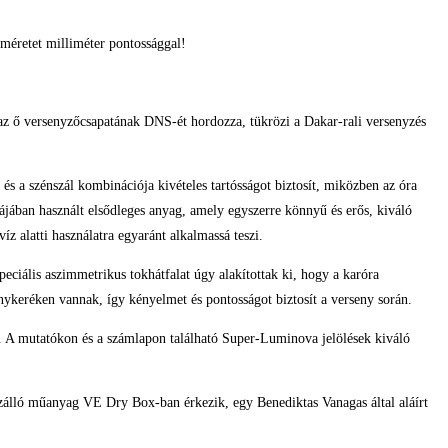
méretet milliméter pontossággal!
 az ő versenyzőcsapatának DNS-ét hordozza, tükrözi a Dakar-rali versenyzés
 és a szénszál kombinációja kivételes tartósságot biztosít, miközben az óra
jában használt elsődleges anyag, amely egyszerre könnyű és erős, kiváló
íz alatti használatra egyaránt alkalmassá teszi.
eciális aszimmetrikus tokhátfalat úgy alakítottak ki, hogy a karóra
ykeréken vannak, így kényelmet és pontosságot biztosít a verseny során.
ó. A mutatókon és a számlapon található Super-Luminova jelölések kiváló
vízálló műanyag VE Dry Box-ban érkezik, egy Benediktas Vanagas által aláírt