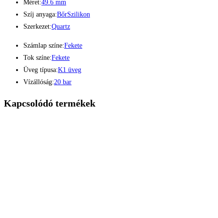
Méret:
49.6 mm
Szíj anyaga:
Bőr
Szilikon
Szerkezet:
Quartz
Számlap színe:
Fekete
Tok színe:
Fekete
Üveg típusa:
K1 üveg
Vízállóság:
20 bar
Kapcsolódó termékek