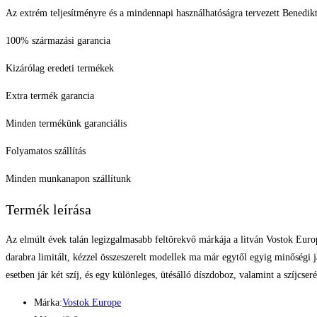
Az extrém teljesítményre és a mindennapi használhatóságra tervezett Benedikt
100% származási garancia
Kizárólag eredeti termékek
Extra termék garancia
Minden termékünk garanciális
Folyamatos szállítás
Minden munkanapon szállítunk
Termék leírása
Az elmúlt évek talán legizgalmasabb feltörekvő márkája a litván Vostok Euro
darabra limitált, kézzel összeszerelt modellek ma már egytől egyig minőségi
esetben jár két szíj, és egy különleges, ütésálló díszdoboz, valamint a szíjcse
Márka:
Vostok Europe