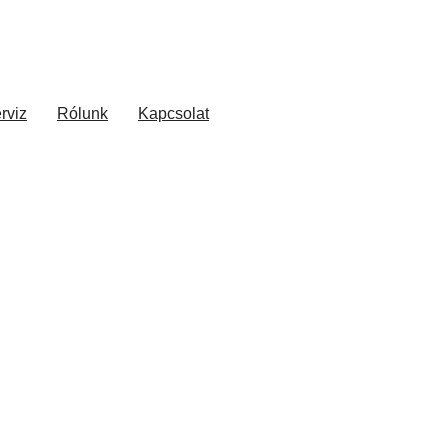
rviz
Rólunk
Kapcsolat