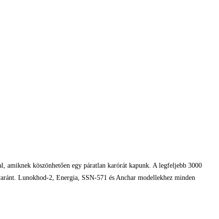
al, amiknek köszönhetően egy páratlan karórát kapunk. A legfeljebb 3000
t egyaránt. Lunokhod-2, Energia, SSN-571 és Anchar modellekhez minden