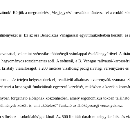
zítunk! Kérjük a megrendelés „Megjegyzés” rovatában tüntesse fel a csukló kör
rülményeket is. Ez az óra Benediktas Vanagasszal együttműködésben készült, és
evonattal, valamint szénszálas többrétegű számlappal és előlapgyűrűvel. A titán
agyományos rozsdamentes acél. A szénszál, a B. Vanagas rallyautó-karosszériá
 kristály ütésállóságot, a 200 méteres vízállóság pedig sivatagi versenyzésre és v
nem a ház tetején helyezkednek el, rendkívül alkalmas a versenyzők számára. Sp
é teszi a kronográf funkcióinak egyszerű kezelését, miközben a kezek a kormán
rányban forgatható előlapnak köszönhetően, amely ergonomikus tokban találhat
rülmények között is, ami „kötelező” funkció az állóképességi versenyekhez.
 a stílushoz – sokoldalúságot kínál. Az 500 limitált darab mindegyike ütés- és 