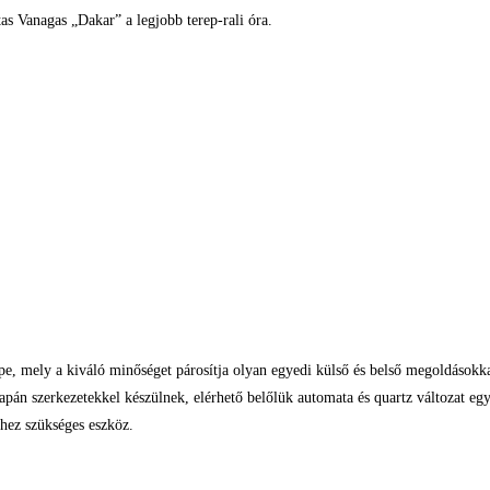
as Vanagas „Dakar” a legjobb terep-rali óra.
pe, mely a kiváló minőséget párosítja olyan egyedi külső és belső megoldásokk
 japán szerkezetekkel készülnek, elérhető belőlük automata és quartz változa
réhez szükséges eszköz.