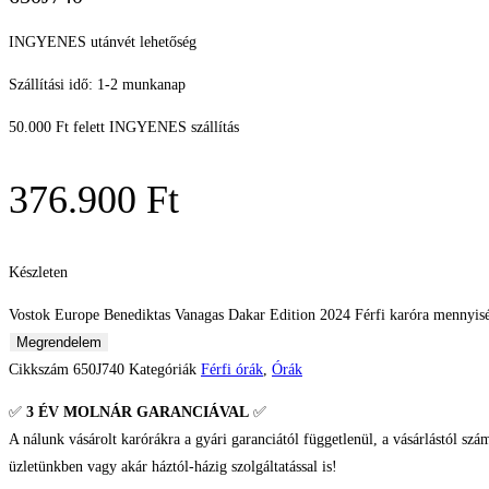
INGYENES utánvét lehetőség
Szállítási idő: 1-2 munkanap
50.000 Ft felett INGYENES szállítás
376.900
Ft
Készleten
Vostok Europe Benediktas Vanagas Dakar Edition 2024 Férfi karóra mennyis
Megrendelem
Cikkszám
650J740
Kategóriák
Férfi órák
,
Órák
✅
3 ÉV
MOLNÁR GARANCIÁVAL
✅
A nálunk vásárolt karórákra a gyári garanciától függetlenül, a vásárlástól szá
üzletünkben vagy akár háztól-házig szolgáltatással is!