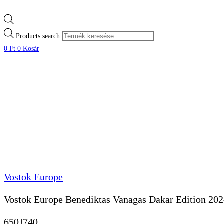
Products search
0
Ft
0
Kosár
Vostok Europe
Vostok Europe Benediktas Vanagas Dakar Edition 2024
650J740