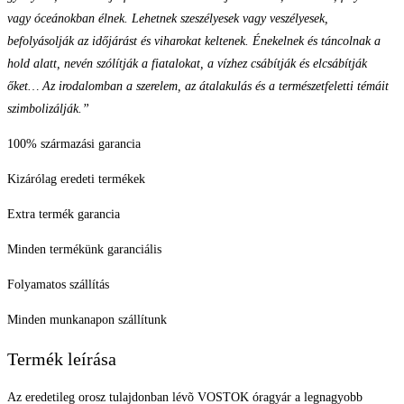
vagy óceánokban élnek. Lehetnek szeszélyesek vagy veszélyesek,
befolyásolják az időjárást és viharokat keltenek. Énekelnek és táncolnak a
hold alatt, nevén szólítják a fiatalokat, a vízhez csábítják és elcsábítják
őket… Az irodalomban a szerelem, az átalakulás és a természetfeletti témáit
szimbolizálják.”
100% származási garancia
Kizárólag eredeti termékek
Extra termék garancia
Minden termékünk garanciális
Folyamatos szállítás
Minden munkanapon szállítunk
Termék leírása
Az eredetileg orosz tulajdonban lévõ VOSTOK óragyár a legnagyobb