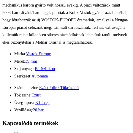
mechanikus karóra gyártó volt hosszú évekig. A piaci változások miatt
2003-ban Litvániában megalapították a Koliz-Vostok gyárat, azzal a céllal,
hogy létrehozzák az új VOSTOK-EUROPE óramárkát, amellyel a Nyugat-
Európai piacot céloznák meg. Limitált darabszámuk, férfias, extravagáns
küllemük miatt különösen sikeres piachódításnak lehettünk tanúi; melynek
ékes bizonyítékai a Molnár Órásnál is megtalálhatóak.
Márka:
Vostok Europe
Méret:
39 mm
Szíj anyaga:
Bőr
Szilikon
Szerkezet:
Automata
Számlap színe:
Ezüst
Polír / Tükröződő
Tok színe:
Ezüst
Üveg típusa:
K1 üveg
Vízállóság:
20 bar
Kapcsolódó termékek