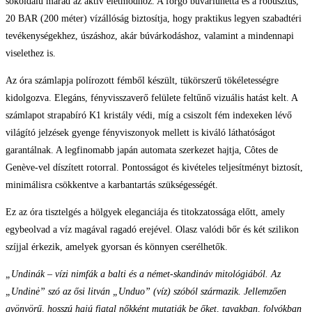
sokoldalú marad az aktív életmódhoz. A forgó búvárlünetta és a robusztus,
20 BAR (200 méter) vízállóság biztosítja, hogy praktikus legyen szabadtéri
tevékenységekhez, úszáshoz, akár búvárkodáshoz, valamint a mindennapi
viselethez is.
Az óra számlapja polírozott fémből készült, tükörszerű tökéletességre
kidolgozva. Elegáns, fényvisszaverő felülete feltűnő vizuális hatást kelt. A
számlapot strapabíró K1 kristály védi, míg a csiszolt fém indexeken lévő
világító jelzések gyenge fényviszonyok mellett is kiváló láthatóságot
garantálnak. A legfinomabb japán automata szerkezet hajtja, Côtes de
Genève-vel díszített rotorral. Pontosságot és kivételes teljesítményt biztosít,
minimálisra csökkentve a karbantartás szükségességét.
Ez az óra tisztelgés a hölgyek eleganciája és titokzatossága előtt, amely
egybeolvad a víz magával ragadó erejével. Olasz valódi bőr és két szilikon
szíjjal érkezik, amelyek gyorsan és könnyen cserélhetők.
„Undinák – vízi nimfák a balti és a német-skandináv mitológiából. Az
„Undinė” szó az ősi litván „Unduo” (víz) szóból származik. Jellemzően
gyönyörű, hosszú hajú fiatal nőkként mutatják be őket, tavakban, folyókban