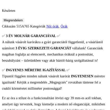
Készleten
Vostok
Megrendelem
Europe
Cikkszám
515A765
Kategóriák
Női órák
,
Órák
Undiné
✅
3 ÉV
MOLNÁR GARANCIÁVAL
✅
"Mirror"
A nálunk vásárolt karórákra a gyári garanciától függetlenül, a vásárlástól
Női
számított
3 ÉVIG SZERKEZETI GARANCIÁT
vállalunk! Garanciánk
karóra
magában foglalja az elemcserét, mechanikus óráknál a pontosítást,
mennyiség
beszabályzást – üzletünkben vagy akár háztól-házig szolgáltatással is!
✅
INGYENES MÉRETRE IGAZÍTÁSSAL
✅
Típustól függően minden nálunk vásárolt karórát
INGYENESEN
méretre
igazítunk! Kérjük a megrendelés „Megjegyzés” rovatában tüntesse fel a
csukló körméretet milliméter pontossággal!
Ez az óra a stílust és a funkcionalitást ötvözi egy 39 mm-es acél tokban,
amelyet úgy terveztek, hogy kiemelje a modern nő eleganciáját, miközben