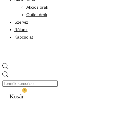
Akciós órák
Outlet órák
Szerviz
Rólunk
Kapcsolat
Products
search
0
Kosár