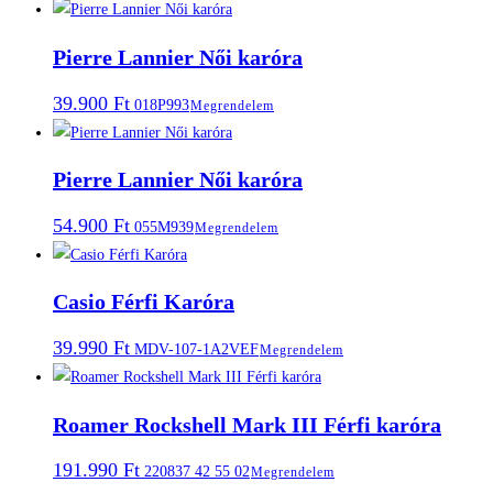
Pierre Lannier Női karóra
39.900
Ft
018P993
Megrendelem
Pierre Lannier Női karóra
54.900
Ft
055M939
Megrendelem
Casio Férfi Karóra
39.990
Ft
MDV-107-1A2VEF
Megrendelem
Roamer Rockshell Mark III Férfi karóra
191.990
Ft
220837 42 55 02
Megrendelem