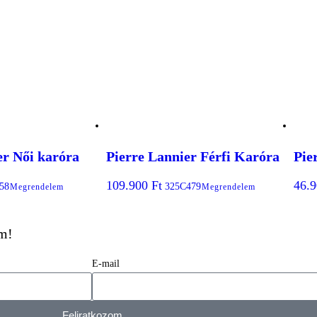
er Női karóra
Pierre Lannier Férfi Karóra
Pie
109.900
Ft
46.
58
325C479
Megrendelem
Megrendelem
em!
E-mail
Feliratkozom