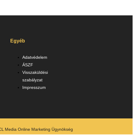
Egyéb
Adatvédelem
ÁSZF
Visszaküldési
szabályzat
Impresszum
CL Media Online Marketing Ügynökség