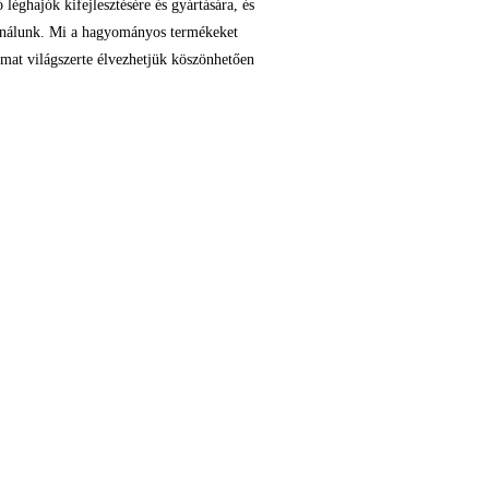
ajók kifejlesztésére és gyártására, és
asználunk. Mi a hagyományos termékeket
almat világszerte élvezhetjük köszönhetően