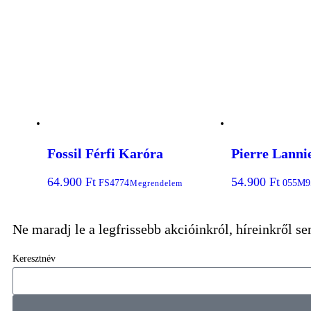
Fossil Férfi Karóra
Pierre Lanni
64.900
Ft
54.900
Ft
FS4774
055M9
Megrendelem
Ne maradj le a legfrissebb akcióinkról, híreinkről s
Keresztnév