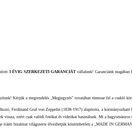
mított
3 ÉVIG SZERKEZETI GARANCIÁT
vállalunk! Garanciánk magában fo
zítunk! Kérjük a megrendelés „Megjegyzés” rovatában tüntesse fel a csukló kör
lalkozó, Ferdinand Graf von Zeppelin (1838-1917) alapította, a kormányozható légha
k vissza, ezért csak valódi fotókat és videókat használunk. Mi a hagyományos t
ősége iránti bizalmat világszerte élvezhetjük köszönhetően a „MADE IN GERMA