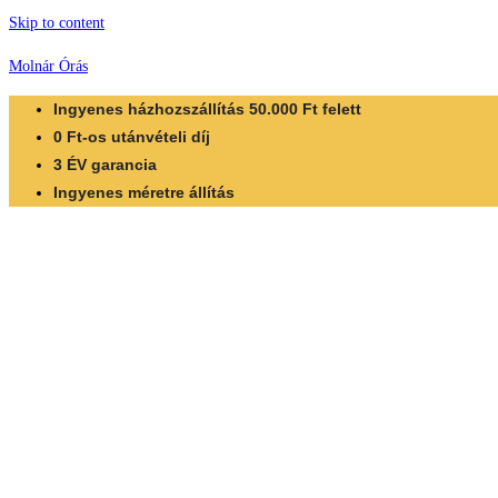
Skip to content
Molnár Órás
Ingyenes házhozszállítás 50.000 Ft felett
0 Ft-os utánvételi díj
3 ÉV garancia
Ingyenes méretre állítás