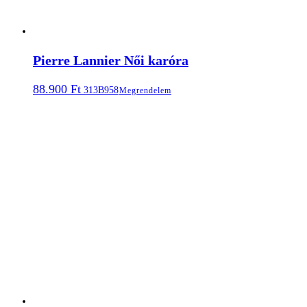
Pierre Lannier Női karóra
88.900
Ft
313B958
Megrendelem