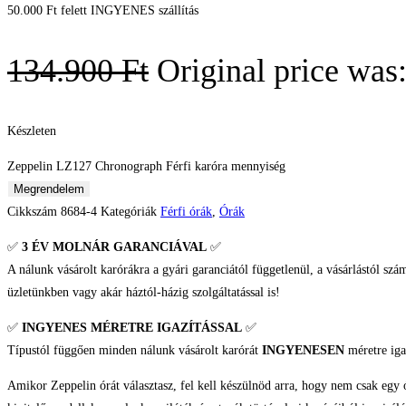
50.000 Ft felett INGYENES szállítás
134.900
Ft
Original price was
Készleten
Zeppelin LZ127 Chronograph Férfi karóra mennyiség
Megrendelem
Cikkszám
8684-4
Kategóriák
Férfi órák
,
Órák
✅
3 ÉV
MOLNÁR GARANCIÁVAL
✅
A nálunk vásárolt karórákra a gyári garanciától függetlenül, a vásárlástól szá
üzletünkben vagy akár háztól-házig szolgáltatással is!
✅
INGYENES MÉRETRE IGAZÍTÁSSAL
✅
Típustól függően minden nálunk vásárolt karórát
INGYENESEN
méretre iga
Amikor Zeppelin órát választasz, fel kell készülnöd arra, hogy nem csak egy 