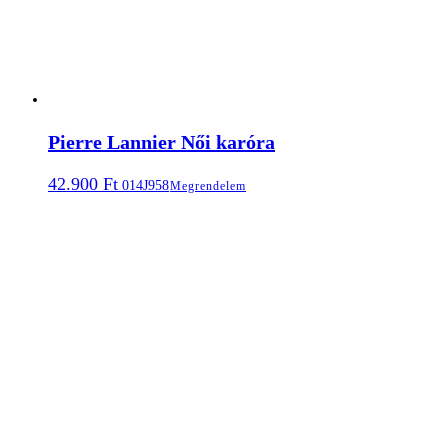
Pierre Lannier Női karóra
42.900
Ft
014J958
Megrendelem