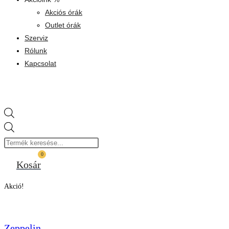
Akciós órák
Outlet órák
Szerviz
Rólunk
Kapcsolat
Products
search
0
Kosár
Akció!
Zeppelin