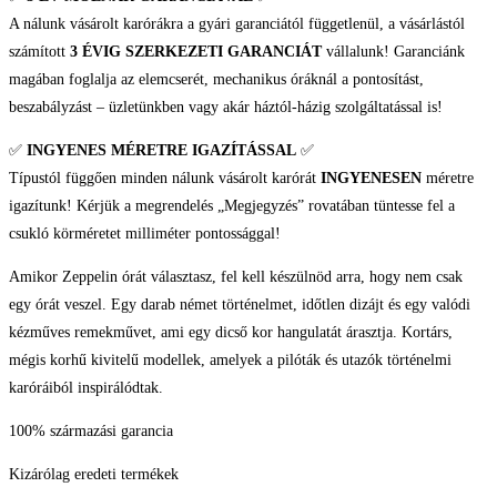
Férfi
A nálunk vásárolt karórákra a gyári garanciától függetlenül, a vásárlástól
karóra
számított
3 ÉVIG SZERKEZETI GARANCIÁT
vállalunk! Garanciánk
mennyiség
magában foglalja az elemcserét, mechanikus óráknál a pontosítást,
beszabályzást – üzletünkben vagy akár háztól-házig szolgáltatással is!
✅
INGYENES MÉRETRE IGAZÍTÁSSAL
✅
Típustól függően minden nálunk vásárolt karórát
INGYENESEN
méretre
igazítunk! Kérjük a megrendelés „Megjegyzés” rovatában tüntesse fel a
csukló körméretet milliméter pontossággal!
Amikor Zeppelin órát választasz, fel kell készülnöd arra, hogy nem csak
egy órát veszel. Egy darab német történelmet, időtlen dizájt és egy valódi
kézműves remekművet, ami egy dicső kor hangulatát árasztja. Kortárs,
mégis korhű kivitelű modellek, amelyek a pilóták és utazók történelmi
karóráiból inspirálódtak.
100% származási garancia
Kizárólag eredeti termékek