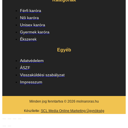
Férfi karóra
Női karóra
Unisex karóra
Gyermek karóra
Ékszerek
Egyéb
Adatvédelem
ÁSZF
Visszaküldési szabályzat
Impresszum
Minden jog fenntartva © 2026 molnaroras.hu
Készítette:
SCL Media Online Marketing Ügynökség