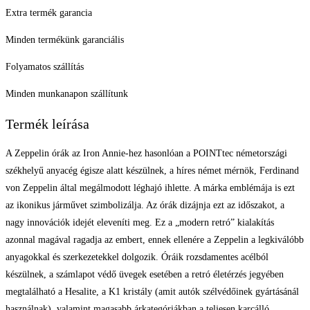
Extra termék garancia
Minden termékünk garanciális
Folyamatos szállítás
Minden munkanapon szállítunk
Termék leírása
A Zeppelin órák az Iron Annie-hez hasonlóan a POINTtec németországi
székhelyű anyacég égisze alatt készülnek, a híres német mérnök, Ferdinand
von Zeppelin által megálmodott léghajó ihlette. A márka emblémája is ezt
az ikonikus járművet szimbolizálja. Az órák dizájnja ezt az időszakot, a
nagy innovációk idejét eleveníti meg. Ez a „modern retró” kialakítás
azonnal magával ragadja az embert, ennek ellenére a Zeppelin a legkiválóbb
anyagokkal és szerkezetekkel dolgozik. Óráik rozsdamentes acélból
készülnek, a számlapot védő üvegek esetében a retró életérzés jegyében
megtalálható a Hesalite, a K1 kristály (amit autók szélvédőinek gyártásánál
használnak), valamint magasabb árkategóriákban a teljesen karcálló