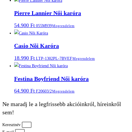
Pierre Lannier Női karóra
54.900
Ft
055M939
Megrendelem
Casio Nõi Karóra
18.990
Ft
LTP-1302PL-7BVEF
Megrendelem
Festina Boyfriend Női karóra
64.900
Ft
F20603/2
Megrendelem
Ne maradj le a legfrissebb akcióinkról, híreinkről
sem!
Keresztnév