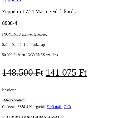
Zeppelin LZ14 Marine Férfi karóra
8888-4
INGYENES utánvét lehetőség
Szállítási idő: 1-2 munkanap
50.000 Ft felett INGYENES szállítás
Original
Current
148.500
Ft
141.075
Ft
price
price
was:
is:
Készleten
148.500 Ft.
141.075 
Zeppelin
Megrendelem
LZ14
Cikkszám
8888-4
Kategóriák
Férfi órák
,
Órák
Marine
✅
3 ÉV
MOLNÁR GARANCIÁVAL
✅