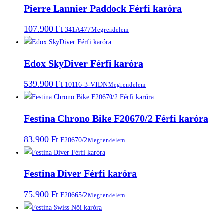
Pierre Lannier Paddock Férfi karóra
107.900
Ft
341A477
Megrendelem
Edox SkyDiver Férfi karóra
539.900
Ft
10116-3-VIDN
Megrendelem
Festina Chrono Bike F20670/2 Férfi karóra
83.900
Ft
F20670/2
Megrendelem
Festina Diver Férfi karóra
75.900
Ft
F20665/2
Megrendelem