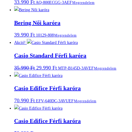
33.990
Ft
AQ-800ECGG-3AEF
Megrendelem
Bering Női karóra
39.990
Ft
10129-808
Megrendelem
Akció!
Casio Standard Férfi karóra
Original
Current
35.990
Ft
29.990
Ft
MTP-B145D-3AVEF
Megrendelem
price
price
was:
is:
35.990 Ft.
29.990 Ft.
Casio Edifice Férfi karóra
70.990
Ft
EFV-640DC-3AVUEF
Megrendelem
Casio Edifice Férfi karóra