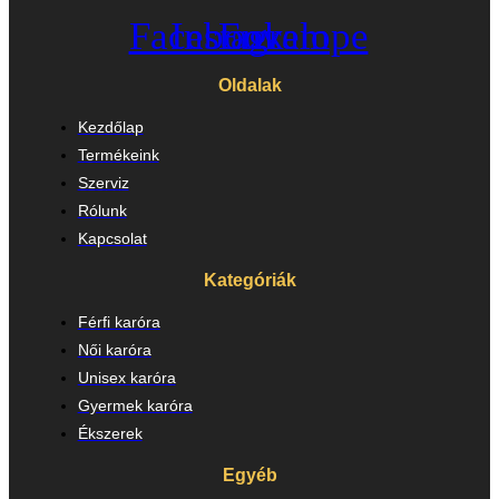
Facebook
Instagram
Envelope
Oldalak
Kezdőlap
Termékeink
Szerviz
Rólunk
Kapcsolat
Kategóriák
Férfi karóra
Női karóra
Unisex karóra
Gyermek karóra
Ékszerek
Egyéb