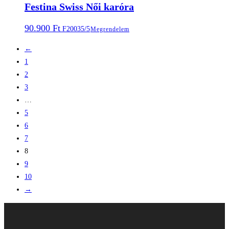
Festina Swiss Női karóra
90.900
Ft
F20035/5
Megrendelem
←
1
2
3
…
5
6
7
8
9
10
→