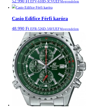
52.990
Ft
EFV-610D-3CVUEF
Megrendelem
Casio Edifice Férfi karóra
48.990
Ft
EFR-526D-3AVUEF
Megrendelem