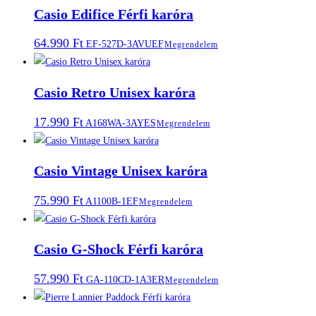
Casio Edifice Férfi karóra
64.990
Ft
EF-527D-3AVUEF
Megrendelem
Casio Retro Unisex karóra
17.990
Ft
A168WA-3AYES
Megrendelem
Casio Vintage Unisex karóra
75.990
Ft
A1100B-1EF
Megrendelem
Casio G-Shock Férfi karóra
57.990
Ft
GA-110CD-1A3ER
Megrendelem